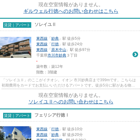
現在空室情報がありません。
ギルウェル行徳へのお問い合わせはこちら
ソレイユⅡ
賃貸｜アパート
東西線
「
妙典
」駅 徒歩5分
東西線
「
行徳
」駅 徒歩24分
東西線
「
原木中山
」駅 徒歩97分
千葉県
市川市
妙典
３丁目
-
築年数：築12年
階数：3階建
「ソレイユⅡ」のここがイチオシ。イオン 市川妙典店まで399mです。こちらは
初期費用をカードでお支払いいただけるアパートです。徒歩5分に駅がある物件
です。当社スタッフが地域の賃貸...
現在空室情報がありません。
ソレイユⅡへのお問い合わせはこちら
フェリシア行徳Ⅰ
賃貸｜アパート
東西線
「
行徳
」駅 徒歩10分
東西線
「
妙典
」駅 徒歩20分