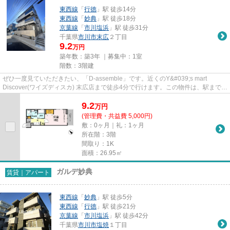
東西線
「
行徳
」駅 徒歩14分
東西線
「
妙典
」駅 徒歩18分
京葉線
「
市川塩浜
」駅 徒歩31分
千葉県
市川市
末広
２丁目
9.2
万円
築年数：築3年 ｜募集中：
1室
階数：3階建
ぜひ一度見ていただきたい、「D-assemble」です。近くのY&#039;s mart
Discover(ワイズディスカ) 末広店まで徒歩4分で行けます。この物件は、駅まで徒
歩14分に立地しています。こ...
9.2
万
円
(管理費・共益費 5,000円)
敷：0ヶ月｜礼：1ヶ月
所在階：3階
間取り：1K
面積：26.95㎡
ガルデ妙典
賃貸｜アパート
東西線
「
妙典
」駅 徒歩5分
東西線
「
行徳
」駅 徒歩21分
京葉線
「
市川塩浜
」駅 徒歩42分
千葉県
市川市
塩焼
１丁目