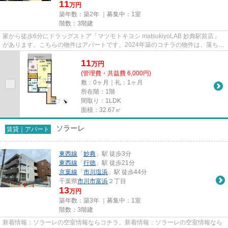
11
万円
築年数：築2年 ｜募集中：
1室
階数：3階建
家から徒歩6分にドラッグストア「マツモトキヨシ matsukiyoLAB 妙典駅前店」
があります。こちらの物件はアパートです。2024年築のコチラの物件は、落ち着
きのある室内が魅力的です。付...
11
万
円
(管理費・共益費 6,000円)
敷：0ヶ月｜礼：1ヶ月
所在階：1階
間取り：1LDK
面積：32.67㎡
ソラーレ
賃貸｜アパート
東西線
「
妙典
」駅 徒歩3分
東西線
「
行徳
」駅 徒歩21分
京葉線
「
市川塩浜
」駅 徒歩44分
千葉県
市川市
富浜
２丁目
13
万円
築年数：築3年 ｜募集中：
1室
階数：3階建
新着情報：ソラーレの空室情報ならコチラ。新着情報：ソラーレの空室情報なら