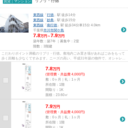
リブリ・行徳
賃貸｜マンション
東西線
「
行徳
」駅 徒歩14分
東西線
「
妙典
」駅 徒歩15分
東西線
「
南行徳
」駅 徒歩34分車15分 4.0km
千葉県
市川市
関ケ島
7.8
7.9
万円～
万円
築年数：築7年 ｜募集中：
2室
階数：3階建
こだわりポイント満載のリブリ・行徳。敷地内ごみ置き場があればごみをもって
歩く距離も少なくてすみます。ニーズの高い、平成31年築の物件で、オシャレな
室内が魅力的。目的に応じて...
7.8
万
円
(管理費・共益費 4,000円)
敷：0ヶ月｜礼：1ヶ月
所在階：1階
間取り：1K
面積：23.60㎡
7.9
万
円
(管理費・共益費 4,000円)
敷：0ヶ月｜礼：1ヶ月
所在階：1階
間取り：1K