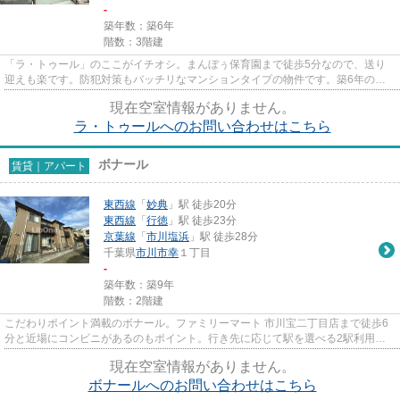
-
築年数：築6年
階数：3階建
「ラ・トゥール」のここがイチオシ。まんぼぅ保育園まで徒歩5分なので、送り
迎えも楽です。防犯対策もバッチリなマンションタイプの物件です。築6年のイ
チオシ物件はこちらです。当社...
現在空室情報がありません。
ラ・トゥールへのお問い合わせはこちら
ボナール
賃貸｜アパート
東西線
「
妙典
」駅 徒歩20分
東西線
「
行徳
」駅 徒歩23分
京葉線
「
市川塩浜
」駅 徒歩28分
千葉県
市川市
幸
１丁目
-
築年数：築9年
階数：2階建
こだわりポイント満載のボナール。ファミリーマート 市川宝二丁目店まで徒歩6
分と近場にコンビニがあるのもポイント。行き先に応じて駅を選べる2駅利用可
能なアパートです。清潔感のあ...
現在空室情報がありません。
ボナールへのお問い合わせはこちら