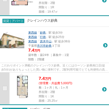
所在階：2階
間取り：1R
面積：19.47㎡
クレインハウス妙典
賃貸｜アパート
東西線
「
妙典
」駅 徒歩3分
東西線
「
行徳
」駅 徒歩25分
東西線
「
原木中山
」駅 徒歩38分
千葉県
市川市
妙典
３丁目
7.4
万円
築年数：築24年 ｜募集中：
1室
階数：2階建
こだわりポイント満載のクレインハウス妙典。近くにはローソン 妙典南口店(徒
歩5分)がありちょっとした買い物に便利です。2駅利用可能でとても利便性の高い
アパートです。最上階の物件...
7.4
万
円
(管理費・共益費 5,000円)
敷：1ヶ月｜礼：1ヶ月
所在階：2階
間取り：1K
面積：25.25㎡