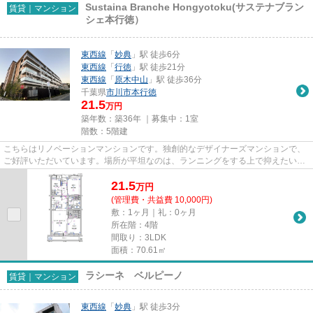
Sustaina Branche Hongyotoku(サステナブラン
賃貸｜マンション
シェ本行徳）
東西線
「
妙典
」駅 徒歩6分
東西線
「
行徳
」駅 徒歩21分
東西線
「
原木中山
」駅 徒歩36分
千葉県
市川市
本行徳
21.5
万円
築年数：築36年 ｜募集中：
1室
階数：5階建
こちらはリノベーションマンションです。独創的なデザイナーズマンションで、
ご好評いただいています。場所が平坦なのは、ランニングをする上で抑えたいポ
イントですね。こちらは初期...
21.5
万
円
(管理費・共益費 10,000円)
敷：1ヶ月｜礼：0ヶ月
所在階：4階
間取り：3LDK
面積：70.61㎡
ラシーネ ベルピーノ
賃貸｜マンション
東西線
「
妙典
」駅 徒歩3分