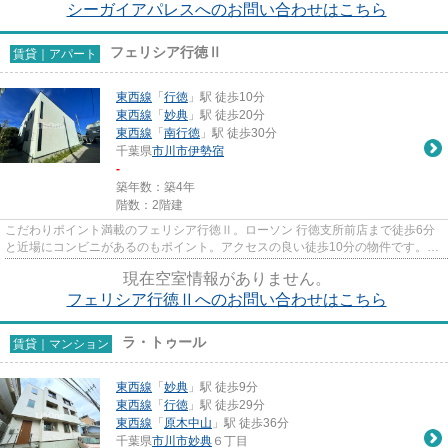
シーガイアパレスへのお問い合わせはこちら
フェリシア行徳Ⅱ
賃貸｜アパート
東西線
「
行徳
」駅 徒歩10分
東西線
「
妙典
」駅 徒歩20分
東西線
「
南行徳
」駅 徒歩30分
千葉県
市川市
伊勢宿
-
築年数：築4年
階数：2階建
こだわりポイント満載のフェリシア行徳Ⅱ。ローソン 行徳支所前店まで徒歩6分
と近場にコンビニがあるのもポイント。アクセスの良い徒歩10分の物件です。特
徴的な外観と洗練された設計の...
現在空室情報がありません。
フェリシア行徳Ⅱへのお問い合わせはこちら
ラ・トゥール
賃貸｜マンション
東西線
「
妙典
」駅 徒歩9分
東西線
「
行徳
」駅 徒歩29分
東西線
「
原木中山
」駅 徒歩36分
千葉県
市川市
妙典
６丁目