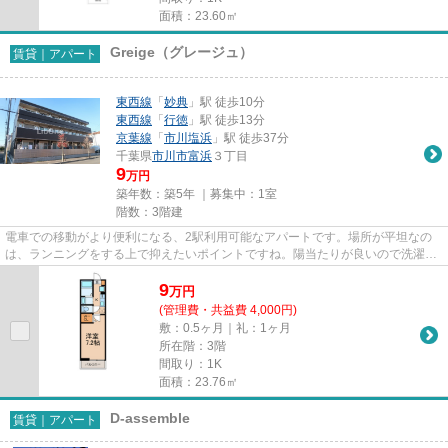
面積：23.60㎡
Greige（グレージュ）
賃貸｜アパート
東西線
「
妙典
」駅 徒歩10分
東西線
「
行徳
」駅 徒歩13分
京葉線
「
市川塩浜
」駅 徒歩37分
千葉県
市川市
富浜
３丁目
9
万円
築年数：築5年 ｜募集中：
1室
階数：3階建
電車での移動がより便利になる、2駅利用可能なアパートです。場所が平坦なの
は、ランニングをする上で抑えたいポイントですね。陽当たりが良いので洗濯物
も乾きやすい物件です。2021年...
9
万
円
(管理費・共益費 4,000円)
敷：0.5ヶ月｜礼：1ヶ月
所在階：3階
間取り：1K
面積：23.76㎡
D-assemble
賃貸｜アパート