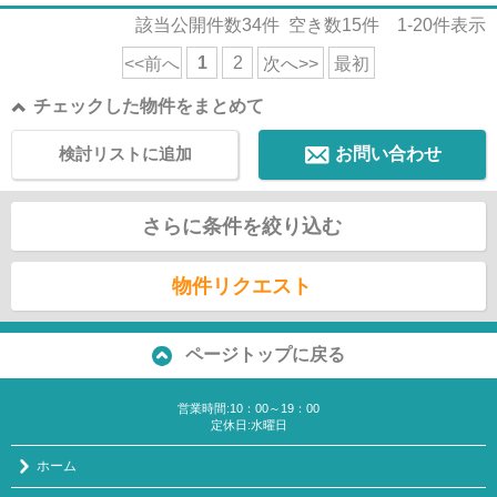
該当公開件数
34
件 空き数
15
件
1-20
件表示
1
2
<<前へ
次へ>>
最初
チェックした物件をまとめて
検討リストに追加
お問い合わせ
さらに条件を絞り込む
物件リクエスト
ページトップに戻る
営業時間:10：00～19：00
定休日:水曜日
ホーム