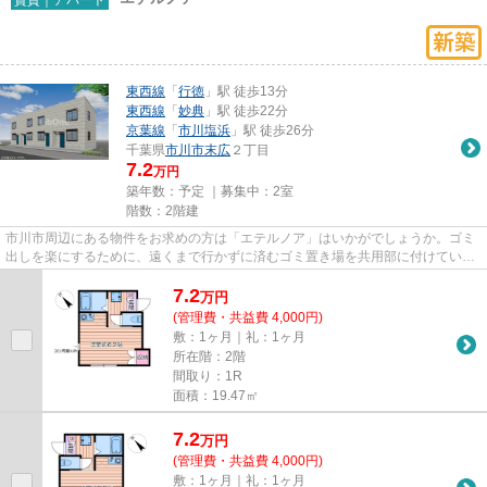
東西線
「
行徳
」駅 徒歩13分
東西線
「
妙典
」駅 徒歩22分
京葉線
「
市川塩浜
」駅 徒歩26分
千葉県
市川市
末広
２丁目
7.2
万円
築年数：予定 ｜募集中：
2室
階数：2階建
市川市周辺にある物件をお求めの方は「エテルノア」はいかがでしょうか。ゴミ
出しを楽にするために、遠くまで行かずに済むゴミ置き場を共用部に付けていま
す。クレジットカードで初期...
7.2
万
円
(管理費・共益費 4,000円)
敷：1ヶ月｜礼：1ヶ月
所在階：2階
間取り：1R
面積：19.47㎡
7.2
万
円
(管理費・共益費 4,000円)
敷：1ヶ月｜礼：1ヶ月