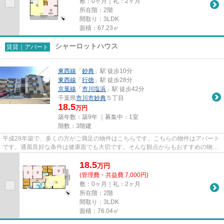
敷：0ヶ月｜礼：2ヶ月
所在階：2階
間取り：3LDK
面積：67.23㎡
シャーロットハウス
賃貸｜アパート
東西線
「
妙典
」駅 徒歩10分
東西線
「
行徳
」駅 徒歩28分
京葉線
「
市川塩浜
」駅 徒歩42分
千葉県
市川市
妙典
５丁目
18.5
万円
築年数：築9年 ｜募集中：
1室
階数：3階建
平成28年築で、多くの方がご満足の物件はこちらです。こちらの物件はアパート
です。通風良好な条件は健康面でも大切です。そんな観点からもおすすめの物件
をご提供します。クレジット...
18.5
万
円
(管理費・共益費 7,000円)
敷：0ヶ月｜礼：2ヶ月
所在階：2階
間取り：3LDK
面積：76.04㎡