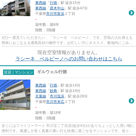
東西線
「
行徳
」駅 徒歩15分
東西線
「
原木中山
」駅 徒歩47分
千葉県
市川市
富浜
２丁目
-
築年数：築8年
階数：3階建
ぜひ一度見ていただきたい、「ラシーネ ベルピーノ」です。空気の入れ替えも
簡単におこなえる通風良好の物件です。お忙しい方にオススメ、敷地内にごみ置
き場のある物件です。こちら...
現在空室情報がありません。
ラシーネ ベルピーノへのお問い合わせはこちら
ギルウェル行徳
賃貸｜マンション
東西線
「
行徳
」駅 徒歩14分
東西線
「
妙典
」駅 徒歩19分
京葉線
「
市川塩浜
」駅 徒歩28分
千葉県
市川市
末広
２丁目
-
築年数：築18年
階数：3階建
近くにはファミリーマート 市川宝二丁目店(徒歩4分)がありちょっとした買い物に
便利です。風通しが良く真夏の暑い日も快適に過ごせるマンションです。造りと
デザインに関して、自信を...