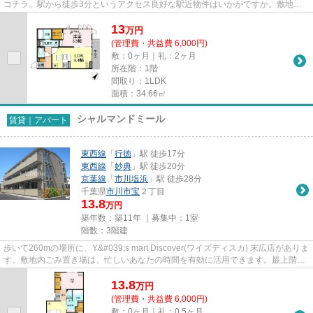
コチラ。駅から徒歩3分というアクセス良好な駅近物件はいかがですか。敷地内
ごみ置き場は、忙しいあなたに...
13
万
円
(管理費・共益費 6,000円)
敷：0ヶ月｜礼：2ヶ月
所在階：1階
間取り：1LDK
面積：34.66㎡
シャルマンドミール
賃貸｜アパート
東西線
「
行徳
」駅 徒歩17分
東西線
「
妙典
」駅 徒歩20分
京葉線
「
市川塩浜
」駅 徒歩28分
千葉県
市川市
宝
２丁目
13.8
万円
築年数：築11年 ｜募集中：
1室
階数：3階建
歩いて260mの場所に、Y&#039;s mart Discover(ワイズディスカ) 末広店がありま
す。敷地内ごみ置き場は、忙しいあなたの時間を有効に活用できます。最上階の
物件です。自走式駐車場...
13.8
万
円
(管理費・共益費 6,000円)
敷：0ヶ月｜礼：0.5ヶ月