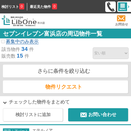
0
0
検討リスト
最近見た物件
お問合せ
セブンイレブン富浜店の周辺物件一覧
募集中のみ表示
34
該当物件
件
15
販売数
件
さらに条件を絞り込む
物件リクエスト
チェックした物件をまとめて
検討リストに追加
お問い合わせ
エテルノア
賃貸｜アパート