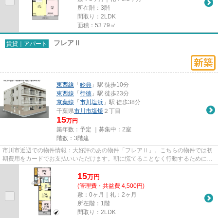
所在階：3階
間取り：2LDK
面積：53.79㎡
フレアⅡ
賃貸｜アパート
東西線
「
妙典
」駅 徒歩10分
東西線
「
行徳
」駅 徒歩23分
京葉線
「
市川塩浜
」駅 徒歩38分
千葉県
市川市
塩焼
２丁目
15
万円
築年数：予定 ｜募集中：
2室
階数：3階建
市川市近辺での物件情報：大好評のあの物件「フレアⅡ」。こちらの物件では初
期費用をカードでお支払いいただけます。朝に慌てることなく行動するために駅
から徒歩10分の駅近物件はいか...
15
万
円
(管理費・共益費 4,500円)
敷：0ヶ月｜礼：2ヶ月
所在階：1階
間取り：2LDK