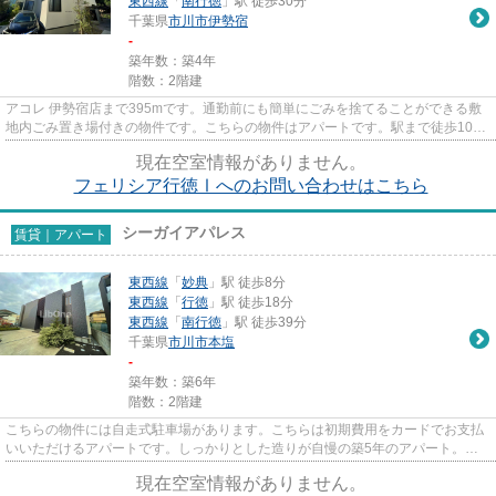
東西線
「
南行徳
」駅 徒歩30分
千葉県
市川市
伊勢宿
-
築年数：築4年
階数：2階建
アコレ 伊勢宿店まで395mです。通勤前にも簡単にごみを捨てることができる敷
地内ごみ置き場付きの物件です。こちらの物件はアパートです。駅まで徒歩10分
なので、アクセスの良い物件で...
現在空室情報がありません。
フェリシア行徳Ⅰへのお問い合わせはこちら
シーガイアパレス
賃貸｜アパート
東西線
「
妙典
」駅 徒歩8分
東西線
「
行徳
」駅 徒歩18分
東西線
「
南行徳
」駅 徒歩39分
千葉県
市川市
本塩
-
築年数：築6年
階数：2階建
こちらの物件には自走式駐車場があります。こちらは初期費用をカードでお支払
いいただけるアパートです。しっかりとした造りが自慢の築5年のアパート。お
客様からのお問い合わせの多い...
現在空室情報がありません。