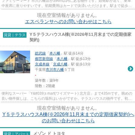
ファミリーマート 市川八幡店が396m以内にある物件です。始発駅が近く、乗車
中座席に座りやすいです。初期費用はカードで決済いただけます。駅まで徒歩10
分なので、アクセスの良い物件...
現在空室情報がありません。
エスペランサへのお問い合わせはこちら
Y５テラスハウスA棟(※2026年11月末までの定期借家
賃貸｜テラス
契約)
総武線
「
本八幡
」駅 徒歩14分
都営新宿線
「
本八幡
」駅 徒歩13分
京成本線
「
京成八幡
」駅 徒歩13分
千葉県
市川市
八幡
５丁目
-
築年数：築9年
階数：2階建
便利なスーパー「Y&#039;s mart(ワイズマート) 北方店」まで435mです。眺めの
良い物件探しは、こちらの場所はいかがですか。テラスハウスの物件です。初期
費用のカード決済ができ...
現在空室情報がありません。
Y５テラスハウスA棟(※2026年11月末までの定期借家契約)へ
のお問い合わせはこちら
メゾン ド トヨタ
賃貸｜アパート