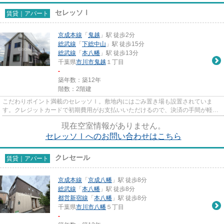
セレッソⅠ
賃貸｜アパート
京成本線
「
鬼越
」駅 徒歩2分
総武線
「
下総中山
」駅 徒歩15分
総武線
「
本八幡
」駅 徒歩13分
千葉県
市川市
鬼越
１丁目
-
築年数：築12年
階数：2階建
こだわりポイント満載のセレッソⅠ。敷地内にはごみ置き場も設置されていま
す。クレジットカードで初期費用がお支払いいただけるので、決済の手間が軽減
できます。自走式の駐車場がある...
現在空室情報がありません。
セレッソⅠへのお問い合わせはこちら
クレセール
賃貸｜アパート
京成本線
「
京成八幡
」駅 徒歩8分
総武線
「
本八幡
」駅 徒歩8分
都営新宿線
「
本八幡
」駅 徒歩8分
千葉県
市川市
八幡
５丁目
-