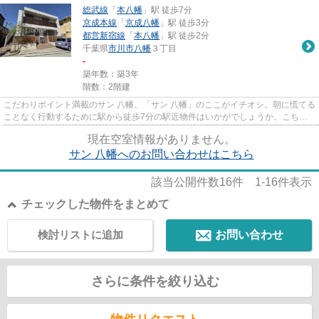
総武線
「
本八幡
」駅 徒歩7分
京成本線
「
京成八幡
」駅 徒歩3分
都営新宿線
「
本八幡
」駅 徒歩2分
千葉県
市川市
八幡
３丁目
-
築年数：築3年
階数：2階建
こだわりポイント満載のサン 八幡。「サン 八幡」のここがイチオシ。朝に慌てる
ことなく行動するために駅から徒歩7分の駅近物件はいかがでしょうか。こちら
は初期費用をカードでお支払...
現在空室情報がありません。
サン 八幡へのお問い合わせはこちら
該当公開件数
16
件
1-16
件表示
チェックした物件をまとめて
検討リストに追加
お問い合わせ
さらに条件を絞り込む