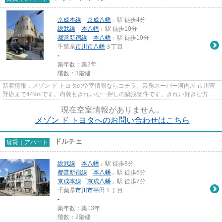
京成本線
「
京成八幡
」駅 徒歩4分
総武線
「
本八幡
」駅 徒歩10分
都営新宿線
「
本八幡
」駅 徒歩10分
千葉県
市川市
八幡
３丁目
-
築年数：築2年
階数：3階建
新着情報：メゾン ド トヨタの空室情報ならコチラ。業務スーパー河内屋 市川菅
野店まで449mです。内装もきれいな一押しの築浅物件です。きれい好きな方、
古い物件は苦手という方に。近...
現在空室情報がありません。
メゾン ド トヨタへのお問い合わせはこちら
ドルチェ
賃貸｜アパート
総武線
「
本八幡
」駅 徒歩8分
都営新宿線
「
本八幡
」駅 徒歩6分
京成本線
「
京成八幡
」駅 徒歩7分
千葉県
市川市
平田
１丁目
-
築年数：築13年
階数：2階建