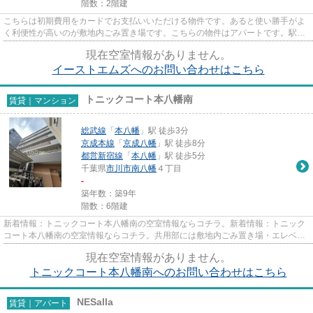
階数：2階建
こちらは初期費用をカードでお支払いいただける物件です。あると使い勝手がよ
く利便性が高いのが敷地内ごみ置き場です。こちらの物件はアパートです。駅ま
で歩いて11分ほどの、魅力的...
現在空室情報がありません。
イーストエムズへのお問い合わせはこちら
トニックコート本八幡南
賃貸｜マンション
総武線
「
本八幡
」駅 徒歩3分
京成本線
「
京成八幡
」駅 徒歩8分
都営新宿線
「
本八幡
」駅 徒歩5分
千葉県
市川市
南八幡
４丁目
-
築年数：築9年
階数：6階建
新着情報：トニックコート本八幡南の空室情報ならコチラ。新着情報：トニック
コート本八幡南の空室情報ならコチラ。共用部には敷地内ごみ置き場・エレベー
タなどが備わっておりとても...
現在空室情報がありません。
トニックコート本八幡南へのお問い合わせはこちら
NESalla
賃貸｜アパート