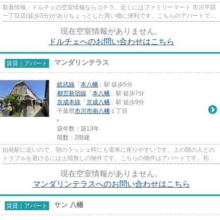
新着情報：ドルチェの空室情報ならコチラ。近くにはファミリーマート 市川平田
一丁目店(徒歩3分)がありちょっとした買い物に便利です。こちらのアパートでは
初期費用をカードでお支払...
現在空室情報がありません。
ドルチェへのお問い合わせはこちら
マンダリンテラス
賃貸｜アパート
総武線
「
本八幡
」駅 徒歩5分
都営新宿線
「
本八幡
」駅 徒歩7分
京成本線
「
京成八幡
」駅 徒歩9分
千葉県
市川市
南八幡
１丁目
-
築年数：築13年
階数：2階建
始発駅に近いので、朝のラッシュ時にも電車に座りやすいです。上の階の人との
トラブルを避けるには上階無しの物件です。こちらの物件はアパートです。初期
費用のカード決済ができます...
現在空室情報がありません。
マンダリンテラスへのお問い合わせはこちら
サン 八幡
賃貸｜アパート