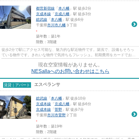
都営新宿線
「
本八幡
」駅 徒歩2分
京成本線
「
京成八幡
」駅 徒歩3分
総武線
「
本八幡
」駅 徒歩6分
千葉県
市川市
八幡
３丁目
-
築年数：築1年
階数：3階建
徒歩2分で駅にアクセス可能な、魅力的な駅近物件です。築浅で、設備もそろっ
ている物件です。きれいな物件で気持ちもフレッシュ。初期費用をカードでお支
払いいただけるので、カードで...
現在空室情報がありません。
NESallaへのお問い合わせはこちら
エスペランサ
賃貸｜アパート
総武線
「
本八幡
」駅 徒歩10分
京成本線
「
京成八幡
」駅 徒歩6分
京成本線
「
菅野
」駅 徒歩7分
千葉県
市川市
菅野
２丁目
-
築年数：築19年
階数：2階建