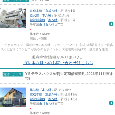
京成本線
「
京成八幡
」駅 徒歩1分
総武線
「
本八幡
」駅 徒歩5分
都営新宿線
「
本八幡
」駅 徒歩2分
千葉県
市川市
八幡
３丁目
-
築年数：築3年
階数：4階建
こだわりポイント満載のガレ本八幡。ファミリーマート 京成八幡駅前店まで徒歩
3分と近場にコンビニがあるのもポイント。周辺環境も良好で、魅力的な住環境
のある、令和5年築の物件です...
現在空室情報がありません。
ガレ本八幡へのお問い合わせはこちら
Y５テラスハウスA棟(※定期借家契約:2026年11月末ま
賃貸｜テラス
で)
総武線
「
本八幡
」駅 徒歩16分
京成本線
「
京成八幡
」駅 徒歩13分
都営新宿線
「
本八幡
」駅 徒歩13分
千葉県
市川市
八幡
５丁目
-
築年数：築9年