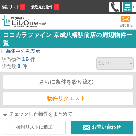
0
0
検討リスト
最近見た物件
お問合せ
ココカラファイン 京成八幡駅前店の周辺物件一
覧
募集中のみ表示
16
該当物件
件
0
販売数
件
さらに条件を絞り込む
物件リクエスト
チェックした物件をまとめて
検討リストに追加
お問い合わせ