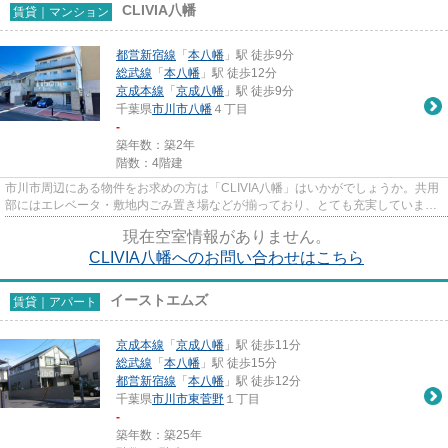
CLIVIA八幡
賃貸｜マンション
都営新宿線
「
本八幡
」駅 徒歩9分
総武線
「
本八幡
」駅 徒歩12分
京成本線
「
京成八幡
」駅 徒歩9分
千葉県
市川市
八幡
４丁目
-
築年数：築2年
階数：4階建
市川市周辺にある物件をお求めの方は「CLIVIA八幡」はいかがでしょうか。共用
部にはエレベータ・敷地内ごみ置き場などが揃っており、とても充実していま
す。こちらの物件では初期費用...
現在空室情報がありません。
CLIVIA八幡へのお問い合わせはこちら
イーストエムズ
賃貸｜アパート
京成本線
「
京成八幡
」駅 徒歩11分
総武線
「
本八幡
」駅 徒歩15分
都営新宿線
「
本八幡
」駅 徒歩12分
千葉県
市川市
東菅野
１丁目
-
築年数：築25年