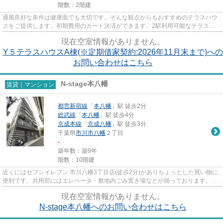
階数：2階建
通風良好な条件は健康面でも大切です。そんな観点からもおすすめのテラスハウ
スをご提供します。初期費用のカード決済ができます。2駅利用可能なテラスハ
ウスなので行動範囲も広がりま...
現在空室情報がありません。
Y５テラスハウスA棟(※定期借家契約:2026年11月末まで)への
お問い合わせはこちら
N-stage本八幡
賃貸｜マンション
都営新宿線
「
本八幡
」駅 徒歩2分
総武線
「
本八幡
」駅 徒歩4分
京成本線
「
京成八幡
」駅 徒歩3分
千葉県
市川市
八幡
２丁目
-
築年数：築9年
階数：10階建
近くにはセブンイレブン 市川八幡3丁目店(徒歩2分)がありちょっとした買い物に
便利です。共用部にはエレベータ・敷地内ごみ置き場などが揃っております。満
員電車を避けたい方におすす...
現在空室情報がありません。
N-stage本八幡へのお問い合わせはこちら