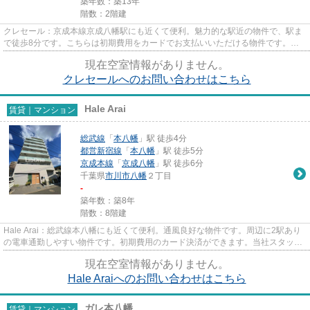
築年数：築13年
階数：2階建
クレセール：京成本線京成八幡駅にも近くて便利。魅力的な駅近の物件で、駅ま
で徒歩8分です。こちらは初期費用をカードでお支払いいただける物件です。周
辺に2駅あるので電車通勤しや...
現在空室情報がありません。
クレセールへのお問い合わせはこちら
Hale Arai
賃貸｜マンション
総武線
「
本八幡
」駅 徒歩4分
都営新宿線
「
本八幡
」駅 徒歩5分
京成本線
「
京成八幡
」駅 徒歩6分
千葉県
市川市
八幡
２丁目
-
築年数：築8年
階数：8階建
Hale Arai：総武線本八幡にも近くて便利。通風良好な物件です。周辺に2駅あり
の電車通勤しやすい物件です。初期費用のカード決済ができます。当社スタッフ
が地域の賃貸情報をご提供い...
現在空室情報がありません。
Hale Araiへのお問い合わせはこちら
ガレ本八幡
賃貸｜マンション