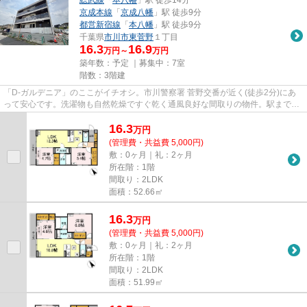
京成本線
「
京成八幡
」駅 徒歩9分
都営新宿線
「
本八幡
」駅 徒歩9分
千葉県
市川市
東菅野
１丁目
16.3
16.9
万円～
万円
築年数：予定 ｜募集中：
7室
階数：3階建
「D-ガルデニア」のここがイチオシ。市川警察署 菅野交番が近く(徒歩2分)にあ
って安心です。洗濯物も自然乾燥ですぐ乾く通風良好な間取りの物件。駅まで徒
歩14分の物件です。市川市エ...
16.3
万
円
(管理費・共益費 5,000円)
敷：0ヶ月｜礼：2ヶ月
所在階：1階
間取り：2LDK
面積：52.66㎡
16.3
万
円
(管理費・共益費 5,000円)
敷：0ヶ月｜礼：2ヶ月
所在階：1階
間取り：2LDK
面積：51.99㎡