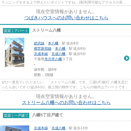
ランニングをする上で抑えたいポイントですね。2駅利用可能なアクセスの良い
アパートです。クレジットカー...
現在空室情報がありません。
つばきハウスへのお問い合わせはこちら
ストリーム八幡
賃貸｜アパート
総武線
「
本八幡
」駅 徒歩8分
都営新宿線
「
本八幡
」駅 徒歩8分
京成本線
「
京成八幡
」駅 徒歩5分
千葉県
市川市
八幡
３丁目
-
築年数：築8年
階数：3階建
ぜひ一度見ていただきたい、「ストリーム八幡」です。三菱UFJ銀行 八幡支店だ
ったら歩いてすぐ(徒歩6分)。最上階の物件です。こちらの物件はアパートです。
物件の見学やご不明な点等、...
現在空室情報がありません。
ストリーム八幡へのお問い合わせはこちら
八幡5丁目戸建て
賃貸｜一戸建て
京成本線
「
京成八幡
」駅 徒歩13分