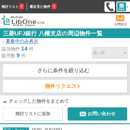
0
0
検討リスト
最近見た物件
お問合せ
三菱UFJ銀行 八幡支店の周辺物件一覧
募集中のみ表示
14
該当物件
件
9
販売数
件
さらに条件を絞り込む
物件リクエスト
チェックした物件をまとめて
検討リストに追加
お問い合わせ
DOEL SUGANO
賃貸｜アパート