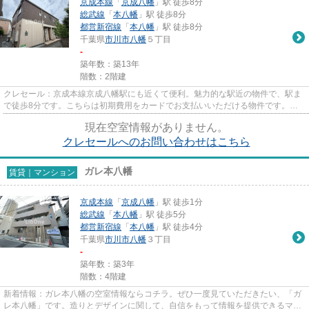
京成本線
「
京成八幡
」駅 徒歩8分
総武線
「
本八幡
」駅 徒歩8分
都営新宿線
「
本八幡
」駅 徒歩8分
千葉県
市川市
八幡
５丁目
-
築年数：築13年
階数：2階建
クレセール：京成本線京成八幡駅にも近くて便利。魅力的な駅近の物件で、駅ま
で徒歩8分です。こちらは初期費用をカードでお支払いいただける物件です。周
辺に2駅あるので電車通勤しや...
現在空室情報がありません。
クレセールへのお問い合わせはこちら
ガレ本八幡
賃貸｜マンション
京成本線
「
京成八幡
」駅 徒歩1分
総武線
「
本八幡
」駅 徒歩5分
都営新宿線
「
本八幡
」駅 徒歩4分
千葉県
市川市
八幡
３丁目
-
築年数：築3年
階数：4階建
新着情報：ガレ本八幡の空室情報ならコチラ。ぜひ一度見ていただきたい、「ガ
レ本八幡」です。造りとデザインに関して、自信をもって情報を提供できるマン