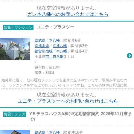
ションです。日頃から電車を...
現在空室情報がありません。
ガレ本八幡へのお問い合わせはこちら
ユニテ・プラスツー
賃貸｜マンション
総武線
「
本八幡
」駅 徒歩6分
京成本線
「
京成八幡
」駅 徒歩3分
都営新宿線
「
本八幡
」駅 徒歩4分
千葉県
市川市
八幡
３丁目
-
築年数：築18年
階数：3階建
始発駅に近く、朝の通勤ラッシュでも座席に座りやすいです。場所が平坦なの
は、ランニングをする上で抑えたいポイントですね。こちらの物件は周辺に駅が
2つあるので電車へのアクセスが...
現在空室情報がありません。
ユニテ・プラスツーへのお問い合わせはこちら
Y５テラスハウスA棟(※定期借家契約:2026年11月末ま
賃貸｜テラス
で)
総武線
「
本八幡
」駅 徒歩16分