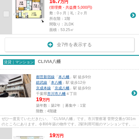
16.7
万
円
(管理費・共益費 5,000円)
敷：0ヶ月｜礼：2ヶ月
所在階：1階
間取り：2LDK
面積：53.25㎡
全7件を表示する
CLIVIA八幡
賃貸｜マンション
都営新宿線
「
本八幡
」駅 徒歩9分
総武線
「
本八幡
」駅 徒歩12分
京成本線
「
京成八幡
」駅 徒歩9分
千葉県
市川市
八幡
４丁目
19
万円
築年数：築2年 ｜募集中：
1室
階数：4階建
ぜひ一度見ていただきたい、「CLIVIA八幡」です。市川警察署 菅野交番が301m
のところにあります。令和6年築の物件です。2駅利用可能のマンションです。市
川市エリアにある賃貸情報のこ...
19
万
円