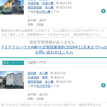
京成本線
「
京成八幡
」駅 徒歩13分
都営新宿線
「
本八幡
」駅 徒歩13分
千葉県
市川市
八幡
５丁目
-
築年数：築9年
階数：2階建
通風良好な条件は健康面でも大切です。そんな観点からもおすすめのテラスハウ
スをご提供します。初期費用のカード決済ができます。2駅利用可能なテラスハ
ウスなので行動範囲も広がりま...
現在空室情報がありません。
Y５テラスハウスA棟(※定期借家契約:2026年11月末まで)への
お問い合わせはこちら
つばきハウス
賃貸｜アパート
総武線
「
本八幡
」駅 徒歩12分
京成本線
「
菅野
」駅 徒歩2分
都営新宿線
「
本八幡
」駅 徒歩13分
千葉県
市川市
平田
２丁目
-
築年数：築15年
階数：2階建
多くの方からご好評頂いているつばきハウスのご紹介です。場所が平坦なのは、