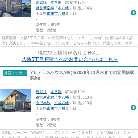
総武線
「
本八幡
」駅 徒歩15分
都営新宿線
「
本八幡
」駅 徒歩14分
千葉県
市川市
八幡
５丁目
-
築年数：築1年
階数：2階建
新着情報：八幡5丁目戸建ての空室情報ならコチラ。この物件は内観も綺麗で設
備も充実した、2024年築となっています。こちらの物件は一戸建てです。教育環
境の整う文教地区の一戸建てで...
現在空室情報がありません。
八幡5丁目戸建てへのお問い合わせはこちら
Y５テラスハウスA棟(※2026年11月末までの定期借家
賃貸｜テラス
契約)
総武線
「
本八幡
」駅 徒歩14分
都営新宿線
「
本八幡
」駅 徒歩13分
京成本線
「
京成八幡
」駅 徒歩13分
千葉県
市川市
八幡
５丁目
-
築年数：築9年
階数：2階建
便利なスーパー「Y&#039;s mart(ワイズマート) 北方店」まで435mです。眺めの
良い物件探しは、こちらの場所はいかがですか。テラスハウスの物件です。初期