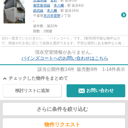
京成本線
「
菅野
」駅 徒歩5分
都営新宿線
「
本八幡
」駅 徒歩8分
総武線
「
本八幡
」駅 徒歩16分
千葉県
市川市
菅野
２丁目
-
築年数：築32年
階数：2階建
ぜひ一度見ていただきたい、「パインコート」です。2駅利用可能な物件なの
で、用途や行き先に応じて経路を選択できます。平坦な場所にある物件なら毎日
の移動も快適です。周辺には、徒...
現在空室情報がありません。
パインズコートへのお問い合わせはこちら
該当公開件数
14
件 販売数
9
件
1-14
件表示
チェックした物件をまとめて
検討リストに追加
お問い合わせ
さらに条件を絞り込む
物件リクエスト