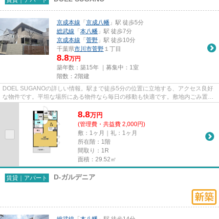
京成本線
「
京成八幡
」駅 徒歩5分
総武線
「
本八幡
」駅 徒歩7分
京成本線
「
菅野
」駅 徒歩10分
千葉県
市川市
菅野
１丁目
8.8
万円
築年数：築15年 ｜募集中：
1室
階数：2階建
DOEL SUGANOの詳しい情報。駅まで徒歩5分の位置に立地する、アクセス良好
な物件です。平坦な場所にある物件なら毎日の移動も快適です。敷地内ごみ置き
場は、簡単にごみ捨てができるの...
8.8
万
円
(管理費・共益費 2,000円)
敷：1ヶ月｜礼：1ヶ月
所在階：1階
間取り：1R
面積：29.52㎡
D-ガルデニア
賃貸｜アパート
総武線
「
本八幡
」駅 徒歩14分