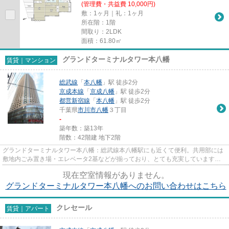
(管理費・共益費 10,000円)
敷：1ヶ月｜礼：1ヶ月
所在階：1階
間取り：2LDK
面積：61.80㎡
グランドターミナルタワー本八幡
賃貸｜マンション
総武線
「
本八幡
」駅 徒歩2分
京成本線
「
京成八幡
」駅 徒歩2分
都営新宿線
「
本八幡
」駅 徒歩2分
千葉県
市川市
八幡
３丁目
-
築年数：築13年
階数：42階建 地下2階
グランドターミナルタワー本八幡：総武線本八幡駅にも近くて便利。共用部には
敷地内ごみ置き場・エレベータ2基などが揃っており、とても充実しています。
こちらの物件はマンションです...
現在空室情報がありません。
グランドターミナルタワー本八幡へのお問い合わせはこちら
クレセール
賃貸｜アパート