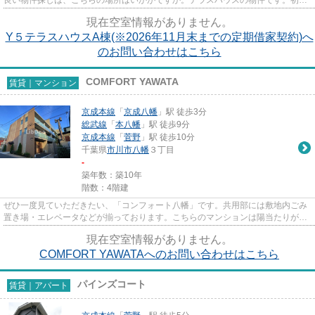
費用のカード決済ができ...
現在空室情報がありません。
Y５テラスハウスA棟(※2026年11月末までの定期借家契約)へ
のお問い合わせはこちら
COMFORT YAWATA
賃貸｜マンション
京成本線
「
京成八幡
」駅 徒歩3分
総武線
「
本八幡
」駅 徒歩9分
京成本線
「
菅野
」駅 徒歩10分
千葉県
市川市
八幡
３丁目
-
築年数：築10年
階数：4階建
ぜひ一度見ていただきたい、「コンフォート八幡」です。共用部には敷地内ごみ
置き場・エレベータなどが揃っております。こちらのマンションは陽当たりが良
好です。徒歩3分で駅にアクセ...
現在空室情報がありません。
COMFORT YAWATAへのお問い合わせはこちら
パインズコート
賃貸｜アパート