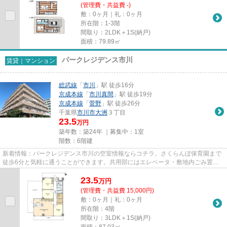
(管理費・共益費 -)
敷：0ヶ月｜礼：0ヶ月
所在階：1-3階
間取り：2LDK＋1S(納戸)
面積：79.89㎡
パークレジデンス市川
賃貸｜マンション
総武線
「
市川
」駅 徒歩16分
京成本線
「
市川真間
」駅 徒歩19分
京成本線
「
菅野
」駅 徒歩26分
千葉県
市川市
大洲
３丁目
23.5
万円
築年数：築24年 ｜募集中：
1室
階数：6階建
新着情報：パークレジデンス市川の空室情報ならコチラ。さくらんぼ保育園まで
徒歩6分と気軽に通うことができます。共用部にはエレベータ・敷地内ごみ置き
場など様々な設備やサービスが...
23.5
万
円
(管理費・共益費 15,000円)
敷：0ヶ月｜礼：0ヶ月
所在階：4階
間取り：3LDK＋1S(納戸)
面積：87.03㎡