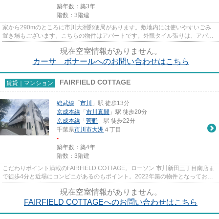
築年数：築3年
階数：3階建
家から290mのところに市川大洲郵便局があります。敷地内には使いやすいごみ
置き場もございます。こちらの物件はアパートです。外観タイル張りは、アパー
トの骨組みを守るのにも役立ち...
現在空室情報がありません。
カーサ ボナールへのお問い合わせはこちら
FAIRFIELD COTTAGE
賃貸｜マンション
総武線
「
市川
」駅 徒歩13分
京成本線
「
市川真間
」駅 徒歩20分
京成本線
「
菅野
」駅 徒歩22分
千葉県
市川市
大洲
４丁目
-
築年数：築4年
階数：3階建
こだわりポイント満載のFAIRFIELD COTTAGE。ローソン 市川新田三丁目南店ま
で徒歩4分と近場にコンビニがあるのもポイント。2022年築の物件となってお
り、きれいな室内が魅力となってい...
現在空室情報がありません。
FAIRFIELD COTTAGEへのお問い合わせはこちら