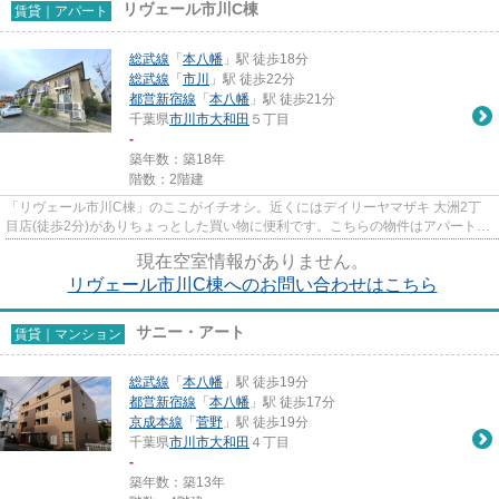
リヴェール市川C棟
賃貸｜アパート
総武線
「
本八幡
」駅 徒歩18分
総武線
「
市川
」駅 徒歩22分
都営新宿線
「
本八幡
」駅 徒歩21分
千葉県
市川市
大和田
５丁目
-
築年数：築18年
階数：2階建
「リヴェール市川C棟」のここがイチオシ。近くにはデイリーヤマザキ 大洲2丁
目店(徒歩2分)がありちょっとした買い物に便利です。こちらの物件はアパートで
す。最上階のアパートです。...
現在空室情報がありません。
リヴェール市川C棟へのお問い合わせはこちら
サニー・アート
賃貸｜マンション
総武線
「
本八幡
」駅 徒歩19分
都営新宿線
「
本八幡
」駅 徒歩17分
京成本線
「
菅野
」駅 徒歩19分
千葉県
市川市
大和田
４丁目
-
築年数：築13年