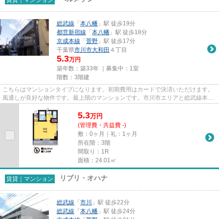
総武線
「
本八幡
」駅 徒歩19分
都営新宿線
「
本八幡
」駅 徒歩18分
京成本線
「
菅野
」駅 徒歩17分
千葉県
市川市
大和田
４丁目
5.3
万円
築年数：築33年 ｜募集中：
1室
階数：3階建
こちらはマンションタイプになります。初期費用はカードで決済いただけます。
風通しが良好な物件です。最上階のマンションです。市川市エリアと総武線本八
幡付近での賃貸マンション、...
5.3
万
円
(管理費・共益費 -)
敷：0ヶ月｜礼：1ヶ月
所在階：3階
間取り：1R
面積：24.01㎡
リブリ・オハナ
賃貸｜マンション
総武線
「
市川
」駅 徒歩22分
総武線
「
本八幡
」駅 徒歩24分