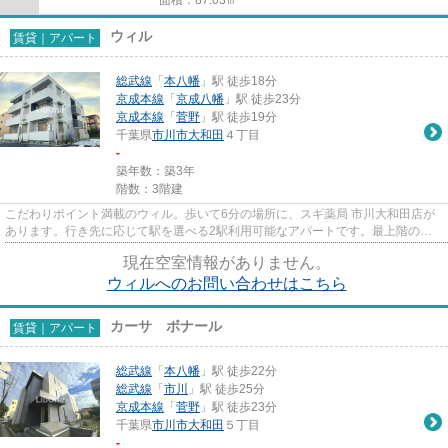
ウィル
賃貸｜アパート
総武線
「
本八幡
」駅 徒歩18分
京成本線
「
京成八幡
」駅 徒歩23分
京成本線
「
菅野
」駅 徒歩19分
千葉県
市川市
大和田
４丁目
-
築年数：築3年
階数：3階建
こだわりポイント満載のウィル。歩いて6分の場所に、スギ薬局 市川大和田店が
あります。行き先に応じて駅を選べる2駅利用可能なアパートです。最上階の物
件です。できるだけ早めに不動...
現在空室情報がありません。
ウィルへのお問い合わせはこちら
カーサ ボナール
賃貸｜アパート
総武線
「
本八幡
」駅 徒歩22分
総武線
「
市川
」駅 徒歩25分
京成本線
「
菅野
」駅 徒歩23分
千葉県
市川市
大和田
５丁目
-