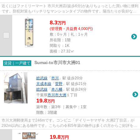
近くにはファミリーマート 市川大洲店(徒歩6分)がありちょっとした買い物に便利
です。防犯対策もバッチリなマンションタイプの物件です。陽当たりが良好なマ
ンションは梅雨時期の湿気...
8.3
万
円
(管理費・共益費 4,000円)
敷：0ヶ月｜礼：1ヶ月
所在階：1階
間取り：1K
面積：27.32㎡
Sumai-to市川市大洲01
賃貸｜一戸建て
総武線
「
市川
」駅 徒歩20分
京成本線
「
菅野
」駅 徒歩21分
総武線
「
本八幡
」駅 徒歩24分
千葉県
市川市
大洲
１丁目
19.8
万円
築年数：築3年 ｜募集中：
1室
階数：3階建
市川大洲郵便局まで246mです。コンビニ「デイリーヤマザキ 大洲2丁目店」が
292m以内にある物件です。こちらの令和5年築の物件は多くの方からご好評を頂
いてます。こちらの物件では初期...
19.8
万
円