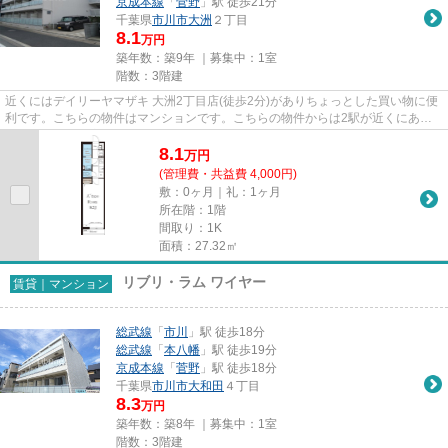
京成本線
「
菅野
」駅 徒歩21分
千葉県
市川市
大洲
２丁目
8.1
万円
築年数：築9年 ｜募集中：
1室
階数：3階建
近くにはデイリーヤマザキ 大洲2丁目店(徒歩2分)がありちょっとした買い物に便
利です。こちらの物件はマンションです。こちらの物件からは2駅が近くにあ
り、移動範囲も広がります。こ...
8.1
万
円
(管理費・共益費 4,000円)
敷：0ヶ月｜礼：1ヶ月
所在階：1階
間取り：1K
面積：27.32㎡
リブリ・ラム ワイヤー
賃貸｜マンション
総武線
「
市川
」駅 徒歩18分
総武線
「
本八幡
」駅 徒歩19分
京成本線
「
菅野
」駅 徒歩18分
千葉県
市川市
大和田
４丁目
8.3
万円
築年数：築8年 ｜募集中：
1室
階数：3階建