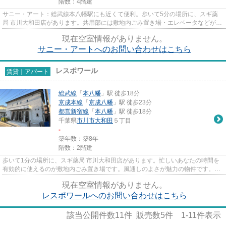
階数：4階建
サニー・アート：総武線本八幡駅にも近くて便利。歩いて5分の場所に、スギ薬
局 市川大和田店があります。共用部には敷地内ごみ置き場・エレベータなどが備
わっておりとても充実してい...
現在空室情報がありません。
サニー・アートへのお問い合わせはこちら
レスポワール
賃貸｜アパート
総武線
「
本八幡
」駅 徒歩18分
京成本線
「
京成八幡
」駅 徒歩23分
都営新宿線
「
本八幡
」駅 徒歩18分
千葉県
市川市
大和田
５丁目
-
築年数：築8年
階数：2階建
歩いて1分の場所に、スギ薬局 市川大和田店があります。忙しいあなたの時間を
有効的に使えるのが敷地内ごみ置き場です。風通しのよさが魅力の物件です。こ
ちらは初期費用をカードでお...
現在空室情報がありません。
レスポワールへのお問い合わせはこちら
該当公開件数
11
件 販売数
5
件
1-11
件表示