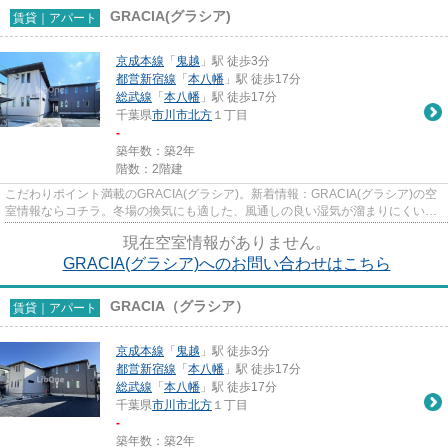
GRACIA(グラシア)
賃貸｜アパート
京成本線
「
鬼越
」駅 徒歩3分
都営新宿線
「
本八幡
」駅 徒歩17分
総武線
「
本八幡
」駅 徒歩17分
千葉県
市川市
北方
１丁目
-
築年数：築2年
階数：2階建
こだわりポイント満載のGRACIA(グラシア)。新着情報：GRACIA(グラシア)の空
室情報ならコチラ。冬場の換気にも適した、風通しの良い湿気が溜まりにくいア
パートです。こちらは初期費用...
現在空室情報がありません。
GRACIA(グラシア)へのお問い合わせはこちら
GRACIA（グラシア）
賃貸｜アパート
京成本線
「
鬼越
」駅 徒歩3分
都営新宿線
「
本八幡
」駅 徒歩17分
総武線
「
本八幡
」駅 徒歩17分
千葉県
市川市
北方
１丁目
-
築年数：築2年