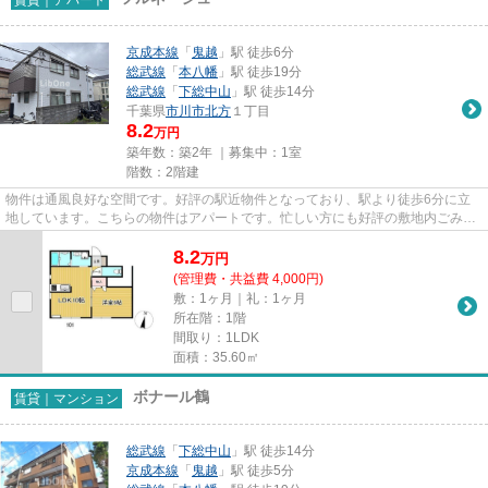
京成本線
「
鬼越
」駅 徒歩6分
総武線
「
本八幡
」駅 徒歩19分
総武線
「
下総中山
」駅 徒歩14分
千葉県
市川市
北方
１丁目
8.2
万円
築年数：築2年 ｜募集中：
1室
階数：2階建
物件は通風良好な空間です。好評の駅近物件となっており、駅より徒歩6分に立
地しています。こちらの物件はアパートです。忙しい方にも好評の敷地内ごみ置
き場付物件。できるだけ早めに...
8.2
万
円
(管理費・共益費 4,000円)
敷：1ヶ月｜礼：1ヶ月
所在階：1階
間取り：1LDK
面積：35.60㎡
ボナール鶴
賃貸｜マンション
総武線
「
下総中山
」駅 徒歩14分
京成本線
「
鬼越
」駅 徒歩5分