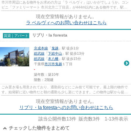
市川市周辺にある物件をお求めの方は「ラ ベルヴィ」はいかがでしょうか。コン
ビニ「ファミリーマート 市川北方二丁目店」が444m以内にある物件です。駅か
ら徒歩8分の物件で、アクセス...
現在空室情報がありません。
ラ ベルヴィへのお問い合わせはこちら
リブリ・la foresta
賃貸｜アパート
京成本線
「
鬼越
」駅 徒歩1分
総武線
「
下総中山
」駅 徒歩13分
総武線
「
本八幡
」駅 徒歩15分
千葉県
市川市
鬼越
１丁目
-
築年数：築10年
階数：2階建
ごみ置き場も用意されており、通勤前などにごみ捨て可能です。最上階の物件で
す。始発駅に近い物件だと朝の通勤も少し楽にできます。この物件は駅から徒歩
1分の物件です。当社スタッフ...
現在空室情報がありません。
リブリ・la forestaへのお問い合わせはこちら
該当公開件数
13
件 販売数
3
件
1-13
件表示
チェックした物件をまとめて