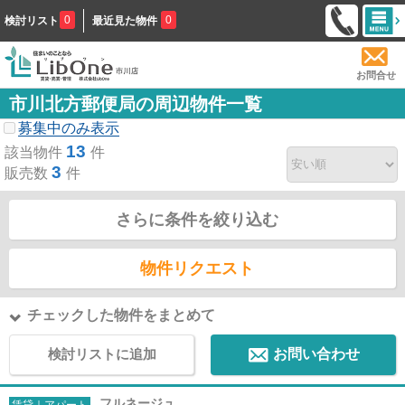
0
0
検討リスト
最近見た物件
お問合せ
市川北方郵便局の周辺物件一覧
募集中のみ表示
13
該当物件
件
3
販売数
件
さらに条件を絞り込む
物件リクエスト
チェックした物件をまとめて
検討リストに追加
お問い合わせ
フルネージュ
賃貸｜アパート