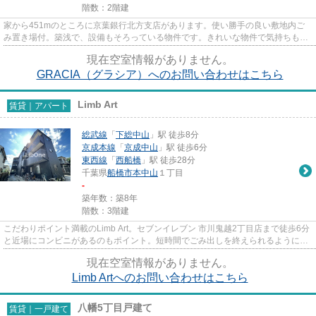
階数：2階建
家から451mのところに京葉銀行北方支店があります。使い勝手の良い敷地内ご
み置き場付。築浅で、設備もそろっている物件です。きれいな物件で気持ちもフ
レッシュ。付近に駅が2つあるの...
現在空室情報がありません。
GRACIA（グラシア）へのお問い合わせはこちら
Limb Art
賃貸｜アパート
総武線
「
下総中山
」駅 徒歩8分
京成本線
「
京成中山
」駅 徒歩6分
東西線
「
西船橋
」駅 徒歩28分
千葉県
船橋市
本中山
１丁目
-
築年数：築8年
階数：3階建
こだわりポイント満載のLimb Art。セブンイレブン 市川鬼越2丁目店まで徒歩6分
と近場にコンビニがあるのもポイント。短時間でごみ出しを終えられるように、
敷地内にゴミ置き場を設置し...
現在空室情報がありません。
Limb Artへのお問い合わせはこちら
八幡5丁目戸建て
賃貸｜一戸建て