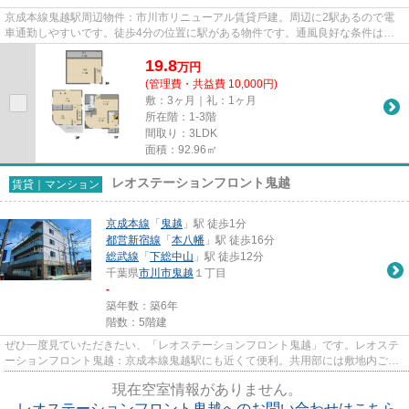
京成本線鬼越駅周辺物件：市川市リニューアル賃貸⼾建。周辺に2駅あるので電
車通勤しやすいです。徒歩4分の位置に駅がある物件です。通風良好な条件は健
康面でも大切です。そんな観点...
19.8
万
円
(管理費・共益費 10,000円)
敷：3ヶ月｜礼：1ヶ月
所在階：1-3階
間取り：3LDK
面積：92.96㎡
レオステーションフロント鬼越
賃貸｜マンション
京成本線
「
鬼越
」駅 徒歩1分
都営新宿線
「
本八幡
」駅 徒歩16分
総武線
「
下総中山
」駅 徒歩12分
千葉県
市川市
鬼越
１丁目
-
築年数：築6年
階数：5階建
ぜひ一度見ていただきたい、「レオステーションフロント鬼越」です。レオステ
ーションフロント鬼越：京成本線鬼越駅にも近くて便利。共用部には敷地内ごみ
置き場・エレベータなどが揃...
現在空室情報がありません。
レオステーションフロント鬼越へのお問い合わせはこちら