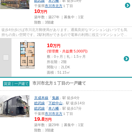
総武線
「
本八幡
」駅 徒歩19分
千葉県
市川市
北方
１丁目
10
万円
築年数：築27年 ｜募集中：
1室
階数：3階建
徒歩4分歩けば市川北方郵便局があります。通風良好なマンションはいつでも気
持ちの良い空間です。2駅利用ができるので電車の利用に役立つマンションで
す。駅までのアクセスが良い、徒...
10
万
円
(管理費・共益費 5,000円)
敷：0ヶ月｜礼：1.5ヶ月
所在階：2階
間取り：2LDK
面積：51.15㎡
市川市北方１丁目の一戸建て
賃貸｜一戸建て
京成本線
「
鬼越
」駅 徒歩4分
総武線
「
下総中山
」駅 徒歩14分
総武線
「
本八幡
」駅 徒歩17分
千葉県
市川市
北方
１丁目
19.8
万円
築年数：築29年 ｜募集中：
1室
階数：3階建