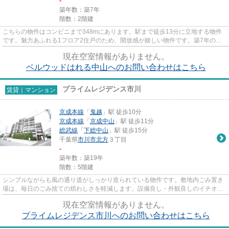
-
築年数：築7年
階数：2階建
こちらの物件はコンビニまで348mにあります。駅まで徒歩13分に立地する物件
です。魅力あふれる1フロア2住戸のため、開放感が嬉しい物件です。築7年の設
備が充実した物件となっています...
現在空室情報がありません。
ベルウッドはれる中山へのお問い合わせはこちら
プライムレジデンス市川
賃貸｜マンション
京成本線
「
鬼越
」駅 徒歩10分
京成本線
「
京成中山
」駅 徒歩11分
総武線
「
下総中山
」駅 徒歩15分
千葉県
市川市
北方
３丁目
-
築年数：築19年
階数：5階建
シンプルながらも風の通り道がしっかり造られている物件です。敷地内ごみ置き
場は、毎日のごみ捨ての煩わしさを軽減します。設備良し・外観良しのイチオシ
の物件。支払いの手間いらず...
現在空室情報がありません。
プライムレジデンス市川へのお問い合わせはこちら