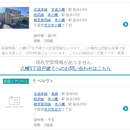
京成本線
「
京成八幡
」駅 徒歩13分
総武線
「
本八幡
」駅 徒歩15分
都営新宿線
「
本八幡
」駅 徒歩14分
千葉県
市川市
八幡
５丁目
-
築年数：築1年
階数：2階建
新着情報：八幡5丁目戸建ての空室情報ならコチラ。この物件は内観も綺麗で設
備も充実した、2024年築となっています。こちらの物件は一戸建てです。教育環
境の整う文教地区の一戸建てで...
現在空室情報がありません。
八幡5丁目戸建てへのお問い合わせはこちら
ラ ベルヴィ
賃貸｜アパート
京成本線
「
鬼越
」駅 徒歩8分
総武線
「
本八幡
」駅 徒歩19分
都営新宿線
「
本八幡
」駅 徒歩20分
千葉県
市川市
北方
２丁目
-
築年数：予定
階数：2階建