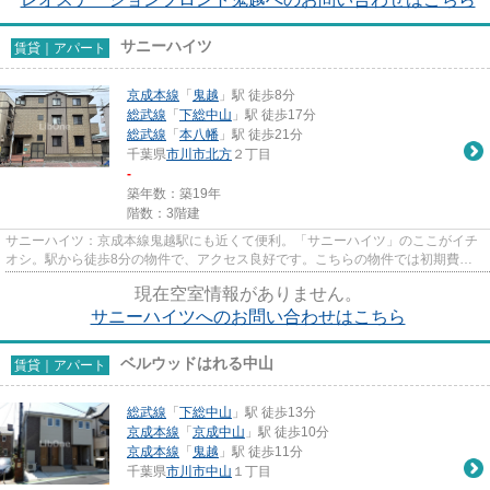
サニーハイツ
賃貸｜アパート
京成本線
「
鬼越
」駅 徒歩8分
総武線
「
下総中山
」駅 徒歩17分
総武線
「
本八幡
」駅 徒歩21分
千葉県
市川市
北方
２丁目
-
築年数：築19年
階数：3階建
サニーハイツ：京成本線鬼越駅にも近くて便利。「サニーハイツ」のここがイチ
オシ。駅から徒歩8分の物件で、アクセス良好です。こちらの物件では初期費用
をカードでお支払いいただけま...
現在空室情報がありません。
サニーハイツへのお問い合わせはこちら
ベルウッドはれる中山
賃貸｜アパート
総武線
「
下総中山
」駅 徒歩13分
京成本線
「
京成中山
」駅 徒歩10分
京成本線
「
鬼越
」駅 徒歩11分
千葉県
市川市
中山
１丁目