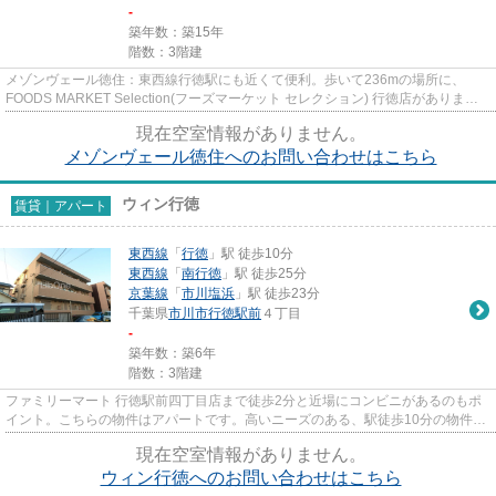
-
築年数：築15年
階数：3階建
メゾンヴェール徳住：東西線行徳駅にも近くて便利。歩いて236mの場所に、
FOODS MARKET Selection(フーズマーケット セレクション) 行徳店がありま
す。敷地内にはキレイなゴミ捨て場も...
現在空室情報がありません。
メゾンヴェール徳住へのお問い合わせはこちら
ウィン行徳
賃貸｜アパート
東西線
「
行徳
」駅 徒歩10分
東西線
「
南行徳
」駅 徒歩25分
京葉線
「
市川塩浜
」駅 徒歩23分
千葉県
市川市
行徳駅前
４丁目
-
築年数：築6年
階数：3階建
ファミリーマート 行徳駅前四丁目店まで徒歩2分と近場にコンビニがあるのもポ
イント。こちらの物件はアパートです。高いニーズのある、駅徒歩10分の物件で
す。初期費用はカードで決済...
現在空室情報がありません。
ウィン行徳へのお問い合わせはこちら