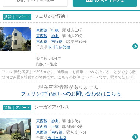
フェリシア行徳Ⅰ
賃貸｜アパート
東西線
「
行徳
」駅 徒歩10分
東西線
「
妙典
」駅 徒歩20分
東西線
「
南行徳
」駅 徒歩30分
千葉県
市川市
伊勢宿
-
築年数：築4年
階数：2階建
アコレ 伊勢宿店まで395mです。通勤前にも簡単にごみを捨てることができる敷
地内ごみ置き場付きの物件です。こちらの物件はアパートです。駅まで徒歩10分
なので、アクセスの良い物件で...
現在空室情報がありません。
フェリシア行徳Ⅰへのお問い合わせはこちら
シーガイアパレス
賃貸｜アパート
東西線
「
妙典
」駅 徒歩8分
東西線
「
行徳
」駅 徒歩18分
東西線
「
南行徳
」駅 徒歩39分
千葉県
市川市
本塩