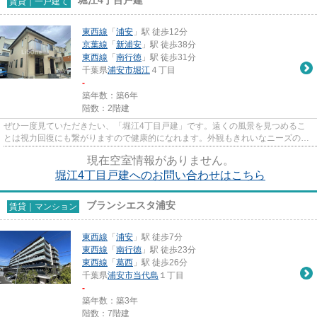
賃貸｜一戸建て
東西線
「
浦安
」駅 徒歩12分
京葉線
「
新浦安
」駅 徒歩38分
東西線
「
南行徳
」駅 徒歩31分
千葉県
浦安市
堀江
４丁目
-
築年数：築6年
階数：2階建
ぜひ一度見ていただきたい、「堀江4丁目戸建」です。遠くの風景を見つめるこ
とは視力回復にも繋がりますので健康的になれます。外観もきれいなニーズの高
い一戸建て物件はこちらです。...
現在空室情報がありません。
堀江4丁目戸建へのお問い合わせはこちら
ブランシエスタ浦安
賃貸｜マンション
東西線
「
浦安
」駅 徒歩7分
東西線
「
南行徳
」駅 徒歩23分
東西線
「
葛西
」駅 徒歩26分
千葉県
浦安市
当代島
１丁目
-
築年数：築3年
階数：7階建