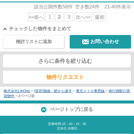
該当公開件数
58
件 空き数
24
件
21-40
件表示
1
2
3
<<前へ
次へ>>
最初
チェックした物件をまとめて
検討リストに追加
お問い合わせ
さらに条件を絞り込む
物件リクエスト
株式会社LibOne
>
(賃貸)路線・駅から探す
>
東京メトロ東西線
>
南行徳駅の賃
貸物件
>
2ページ目
ページトップに戻る
営業時間:10：00～19：00
定休日:水曜日