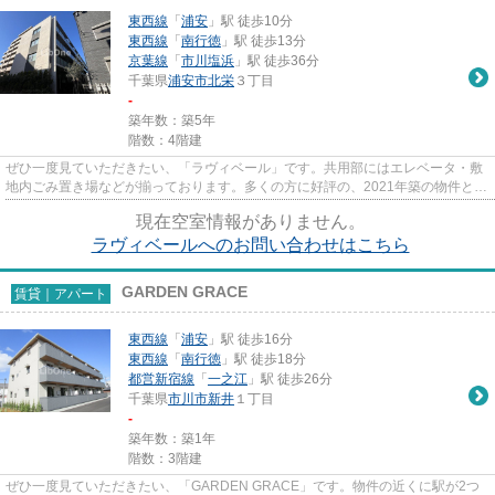
東西線
「
浦安
」駅 徒歩10分
東西線
「
南行徳
」駅 徒歩13分
京葉線
「
市川塩浜
」駅 徒歩36分
千葉県
浦安市
北栄
３丁目
-
築年数：築5年
階数：4階建
ぜひ一度見ていただきたい、「ラヴィベール」です。共用部にはエレベータ・敷
地内ごみ置き場などが揃っております。多くの方に好評の、2021年築の物件とな
っております。楽に駅へ行き...
現在空室情報がありません。
ラヴィベールへのお問い合わせはこちら
GARDEN GRACE
賃貸｜アパート
東西線
「
浦安
」駅 徒歩16分
東西線
「
南行徳
」駅 徒歩18分
都営新宿線
「
一之江
」駅 徒歩26分
千葉県
市川市
新井
１丁目
-
築年数：築1年
階数：3階建
ぜひ一度見ていただきたい、「GARDEN GRACE」です。物件の近くに駅が2つ