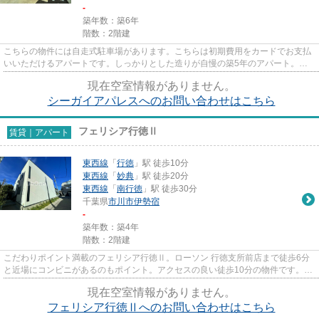
-
築年数：築6年
階数：2階建
こちらの物件には自走式駐車場があります。こちらは初期費用をカードでお支払
いいただけるアパートです。しっかりとした造りが自慢の築5年のアパート。お
客様からのお問い合わせの多い...
現在空室情報がありません。
シーガイアパレスへのお問い合わせはこちら
フェリシア行徳Ⅱ
賃貸｜アパート
東西線
「
行徳
」駅 徒歩10分
東西線
「
妙典
」駅 徒歩20分
東西線
「
南行徳
」駅 徒歩30分
千葉県
市川市
伊勢宿
-
築年数：築4年
階数：2階建
こだわりポイント満載のフェリシア行徳Ⅱ。ローソン 行徳支所前店まで徒歩6分
と近場にコンビニがあるのもポイント。アクセスの良い徒歩10分の物件です。特
徴的な外観と洗練された設計の...
現在空室情報がありません。
フェリシア行徳Ⅱへのお問い合わせはこちら