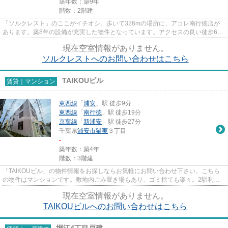
築年数：築9年
階数：2階建
「ソルクレスト」のここがイチオシ。歩いて326mの場所に、アコレ南行徳店が
あります。築8年の設備が充実した物件となっています。アクセスの良い徒歩6分
の物件です。できるだけ早めに...
現在空室情報がありません。
ソルクレストへのお問い合わせはこちら
TAIKOUビル
賃貸｜マンション
東西線
「
浦安
」駅 徒歩9分
東西線
「
南行徳
」駅 徒歩19分
京葉線
「
新浦安
」駅 徒歩27分
千葉県
浦安市
猫実
３丁目
-
築年数：築4年
階数：3階建
「TAIKOUビル」の物件情報をお探しならお気軽にお問い合わせ下さい。こちら
の物件はマンションです。敷地内ごみ置き場もあり、ゴミ捨ても楽々。2駅利用
できる場所にあるので利便性が高...
現在空室情報がありません。
TAIKOUビルへのお問い合わせはこちら
堀江4丁目戸建