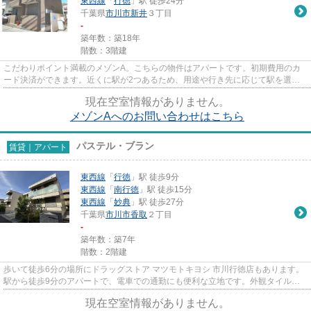
東西線
「
行徳
」駅 徒歩24分
千葉県
市川市
新井
３丁目
-
築年数：築18年
階数：3階建
こだわりポイント満載のメゾンA。こちらの物件はアパートです。初期費用のカ
ード決済ができます。近くに駅が2つあるため、用途や行き先に応じて駅を選べ
る物件です。市川市エリアにあ...
現在空室情報がありません。
メゾンAへのお問い合わせはこちら
パステル・ブラン
賃貸｜アパート
東西線
「
行徳
」駅 徒歩9分
東西線
「
南行徳
」駅 徒歩15分
東西線
「
妙典
」駅 徒歩27分
千葉県
市川市
香取
２丁目
-
築年数：築7年
階数：2階建
歩いて徒歩6分の場所にドラッグストア マツモトキヨシ 市川行徳店もあります。
駅から徒歩9分のアパートで、電車での通勤にも便利な立地です。外観タイル張
りは、いつまでも外観をきれ...
現在空室情報がありません。