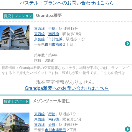
パステル・ブランへのお問い合わせはこちら
Grandpa雅夢
賃貸｜マンション
東西線
「
行徳
」駅 徒歩13分
東西線
「
南行徳
」駅 徒歩19分
京葉線
「
市川塩浜
」駅 徒歩30分
千葉県
市川市
福栄
２丁目
-
築年数：築4年
階数：3階建
新着情報：Grandpa雅夢の空室情報ならコチラ。場所が平坦なのは、ランニング
をする上で抑えたいポイントですね。風通しが良い物件です。こちらの物件はマ
ンションです。できるだけ早め...
現在空室情報がありません。
Grandpa雅夢へのお問い合わせはこちら
メゾンヴェール徳住
賃貸｜アパート
東西線
「
行徳
」駅 徒歩7分
東西線
「
南行徳
」駅 徒歩17分
東西線
「
妙典
」駅 徒歩27分
千葉県
市川市
湊新田
２丁目