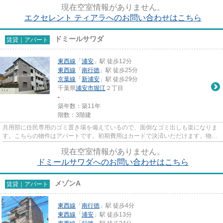
現在空室情報がありません。
エクセレント ティアラへのお問い合わせはこちら
ドミールサワダ
賃貸｜アパート
東西線
「
浦安
」駅 徒歩12分
東西線
「
南行徳
」駅 徒歩25分
京葉線
「
新浦安
」駅 徒歩29分
千葉県
浦安市
堀江
２丁目
-
築年数：築11年
階数：3階建
共用部に住民専用のゴミ置き場を備えているので、面倒なゴミ出しも楽になりま
す。こちらの物件はアパートです。初期費用はカードで決済いただけます。物件
の陽当りも良く、昼間には照...
現在空室情報がありません。
ドミールサワダへのお問い合わせはこちら
メゾンA
賃貸｜アパート
東西線
「
南行徳
」駅 徒歩4分
東西線
「
浦安
」駅 徒歩13分