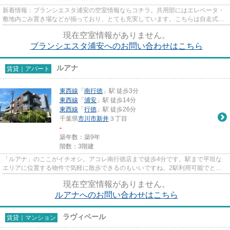
新着情報：ブランシエスタ浦安の空室情報ならコチラ。共用部にはエレベータ・
敷地内ごみ置き場などが揃っており、とても充実しています。こちらは自走式駐
車場付きのマンションです。2...
現在空室情報がありません。
ブランシエスタ浦安へのお問い合わせはこちら
ルアナ
賃貸｜アパート
東西線
「
南行徳
」駅 徒歩3分
東西線
「
浦安
」駅 徒歩14分
東西線
「
行徳
」駅 徒歩26分
千葉県
市川市
新井
３丁目
-
築年数：築9年
階数：3階建
「ルアナ」のここがイチオシ。アコレ南行徳店まで徒歩4分です。駅まで平坦な
エリアに位置する物件で気軽に散歩できるのもいいですね。2駅利用可能でとて
も利便性の高いアパートです。...
現在空室情報がありません。
ルアナへのお問い合わせはこちら
ラヴィベール
賃貸｜マンション