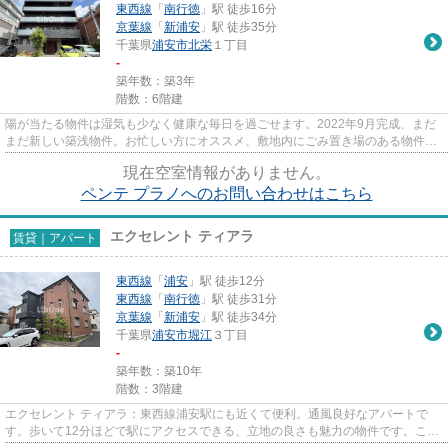
東西線
「
南行徳
」駅 徒歩16分
京葉線
「
新浦安
」駅 徒歩35分
千葉県
浦安市
北栄
１丁目
-
築年数：築3年
階数：6階建
陽が当たる物件は湿気も少なく健康な毎日を過ごせます。2022年9月完成、まだ
まだ新しい築浅物件。お忙しい方にオススメ、敷地内にごみ置き場のある物件で
す。2駅利用できる場所にあり...
現在空室情報がありません。
ペンテ プラノへのお問い合わせはこちら
エクセレント ティアラ
賃貸｜アパート
東西線
「
浦安
」駅 徒歩12分
東西線
「
南行徳
」駅 徒歩31分
京葉線
「
新浦安
」駅 徒歩34分
千葉県
浦安市
堀江
３丁目
-
築年数：築10年
階数：3階建
エクセレント ティアラ：東西線浦安駅にも近くて便利。通風良好なアパートで
す。歩いて12分ほどで駅にアクセスできる、立地の良さも魅力の物件です。こち
らの物件はアパートです。当社...