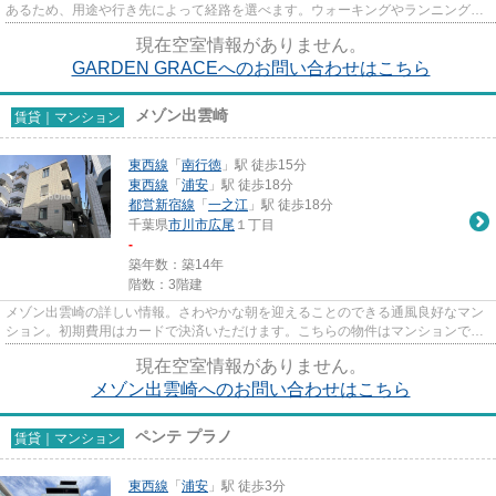
あるため、用途や行き先によって経路を選べます。ウォーキングやランニングが
趣味の方に住んでもらいたいのが平...
現在空室情報がありません。
GARDEN GRACEへのお問い合わせはこちら
メゾン出雲崎
賃貸｜マンション
東西線
「
南行徳
」駅 徒歩15分
東西線
「
浦安
」駅 徒歩18分
都営新宿線
「
一之江
」駅 徒歩18分
千葉県
市川市
広尾
１丁目
-
築年数：築14年
階数：3階建
メゾン出雲崎の詳しい情報。さわやかな朝を迎えることのできる通風良好なマン
ション。初期費用はカードで決済いただけます。こちらの物件はマンションで
す。市川市エリアと東西線南行...
現在空室情報がありません。
メゾン出雲崎へのお問い合わせはこちら
ペンテ プラノ
賃貸｜マンション
東西線
「
浦安
」駅 徒歩3分