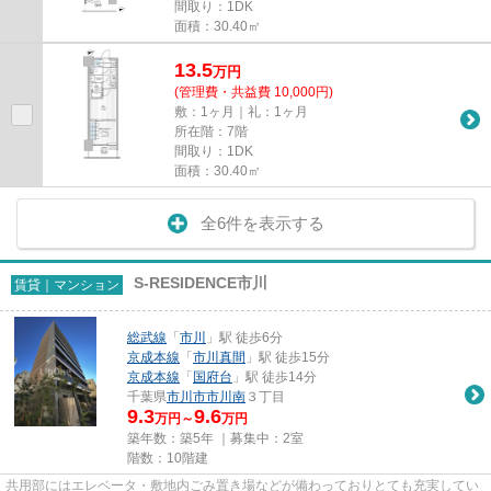
間取り：1DK
面積：30.40㎡
13.5
万
円
(管理費・共益費 10,000円)
敷：1ヶ月｜礼：1ヶ月
所在階：7階
間取り：1DK
面積：30.40㎡
全6件を表示する
S-RESIDENCE市川
賃貸｜マンション
総武線
「
市川
」駅 徒歩6分
京成本線
「
市川真間
」駅 徒歩15分
京成本線
「
国府台
」駅 徒歩14分
千葉県
市川市
市川南
３丁目
9.3
9.6
万円～
万円
築年数：築5年 ｜募集中：
2室
階数：10階建
共用部にはエレベータ・敷地内ごみ置き場などが備わっておりとても充実してい