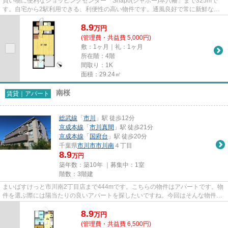
買い物に便利なショッピングセンター「Shapo(シャポー)本八幡」まで325mで
す。自宅から2駅利用できる、利便性の高い物件です。通風良好で常に新鮮な空
気を送り込む物件をご案内します...
8.9
万
円
(管理費・共益費 5,000円)
敷：1ヶ月｜礼：1ヶ月
所在階：4階
間取り：1K
面積：29.24㎡
南桜
賃貸｜アパート
総武線
「
市川
」駅 徒歩12分
京成本線
「
市川真間
」駅 徒歩21分
京成本線
「
国府台
」駅 徒歩20分
千葉県
市川市
市川南
４丁目
8.9
万円
築年数：築10年 ｜募集中：
1室
階数：3階建
まいばすけっと市川南2丁目店まで444mです。こちらの物件はアパートです。物
件を選ぶ際には陽当たりの良いアパートを探したいですね。今回はそんな物件を
ご用意致しました。初期費用を...
8.9
万
円
(管理費・共益費 6,500円)