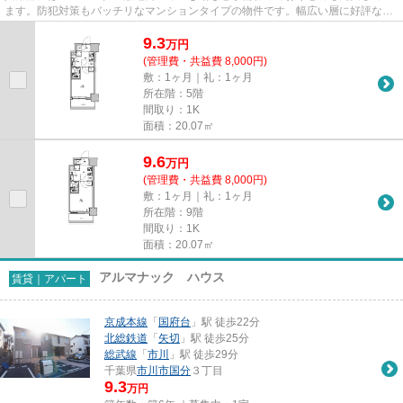
ます。防犯対策もバッチリなマンションタイプの物件です。幅広い層に好評な、
駅から徒歩6分に立地する物件...
9.3
万
円
(管理費・共益費 8,000円)
敷：1ヶ月｜礼：1ヶ月
所在階：5階
間取り：1K
面積：20.07㎡
9.6
万
円
(管理費・共益費 8,000円)
敷：1ヶ月｜礼：1ヶ月
所在階：9階
間取り：1K
面積：20.07㎡
アルマナック ハウス
賃貸｜アパート
京成本線
「
国府台
」駅 徒歩22分
北総鉄道
「
矢切
」駅 徒歩25分
総武線
「
市川
」駅 徒歩29分
千葉県
市川市
国分
３丁目
9.3
万円