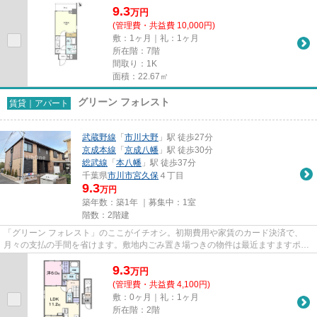
9.3
万
円
(管理費・共益費 10,000円)
敷：1ヶ月｜礼：1ヶ月
所在階：7階
間取り：1K
面積：22.67㎡
グリーン フォレスト
賃貸｜アパート
武蔵野線
「
市川大野
」駅 徒歩27分
京成本線
「
京成八幡
」駅 徒歩30分
総武線
「
本八幡
」駅 徒歩37分
千葉県
市川市
宮久保
４丁目
9.3
万円
築年数：築1年 ｜募集中：
1室
階数：2階建
「グリーン フォレスト」のここがイチオシ。初期費用や家賃のカード決済で、
月々の支払の手間を省けます。敷地内ごみ置き場つきの物件は最近ますますポピ
ュラーになってきています。こ...
9.3
万
円
(管理費・共益費 4,100円)
敷：0ヶ月｜礼：1ヶ月
所在階：2階