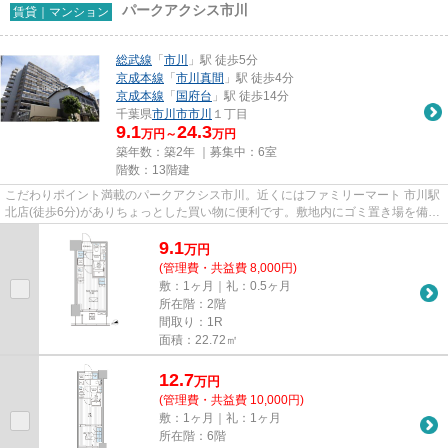
パークアクシス市川
賃貸｜マンション
総武線
「
市川
」駅 徒歩5分
京成本線
「
市川真間
」駅 徒歩4分
京成本線
「
国府台
」駅 徒歩14分
千葉県
市川市
市川
１丁目
9.1
24.3
万円～
万円
築年数：築2年 ｜募集中：
6室
階数：13階建
こだわりポイント満載のパークアクシス市川。近くにはファミリーマート 市川駅
北店(徒歩6分)がありちょっとした買い物に便利です。敷地内にゴミ置き場を備え
ているので、遠くまで運ぶ...
9.1
万
円
(管理費・共益費 8,000円)
敷：1ヶ月｜礼：0.5ヶ月
所在階：2階
間取り：1R
面積：22.72㎡
12.7
万
円
(管理費・共益費 10,000円)
敷：1ヶ月｜礼：1ヶ月
所在階：6階