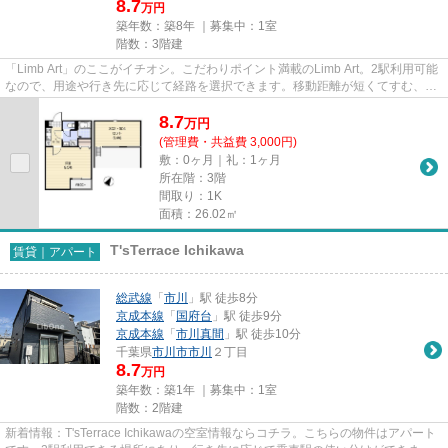
8.7
万円
築年数：築8年 ｜募集中：
1室
階数：3階建
「Limb Art」のここがイチオシ。こだわりポイント満載のLimb Art。2駅利用可能
なので、用途や行き先に応じて経路を選択できます。移動距離が短くてすむ、敷
地内ごみ置き場です。できる...
8.7
万
円
(管理費・共益費 3,000円)
敷：0ヶ月｜礼：1ヶ月
所在階：3階
間取り：1K
面積：26.02㎡
T'sTerrace Ichikawa
賃貸｜アパート
総武線
「
市川
」駅 徒歩8分
京成本線
「
国府台
」駅 徒歩9分
京成本線
「
市川真間
」駅 徒歩10分
千葉県
市川市
市川
２丁目
8.7
万円
築年数：築1年 ｜募集中：
1室
階数：2階建
新着情報：T'sTerrace Ichikawaの空室情報ならコチラ。こちらの物件はアパート