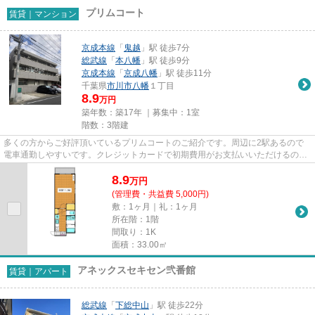
プリムコート
賃貸｜マンション
京成本線
「
鬼越
」駅 徒歩7分
総武線
「
本八幡
」駅 徒歩9分
京成本線
「
京成八幡
」駅 徒歩11分
千葉県
市川市
八幡
１丁目
8.9
万円
築年数：築17年 ｜募集中：
1室
階数：3階建
多くの方からご好評頂いているプリムコートのご紹介です。周辺に2駅あるので
電車通勤しやすいです。クレジットカードで初期費用がお支払いいただけるの
で、決済の手間が軽減できます。...
8.9
万
円
(管理費・共益費 5,000円)
敷：1ヶ月｜礼：1ヶ月
所在階：1階
間取り：1K
面積：33.00㎡
アネックスセキセン弐番館
賃貸｜アパート
総武線
「
下総中山
」駅 徒歩22分