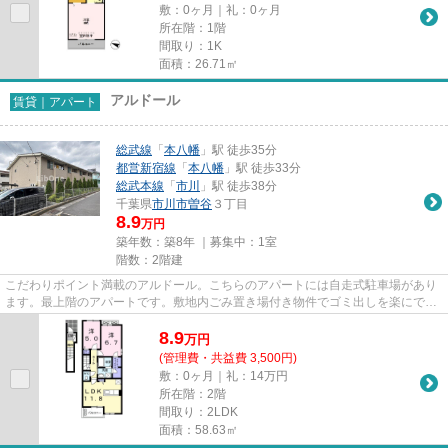
敷：0ヶ月｜礼：0ヶ月
所在階：1階
間取り：1K
面積：26.71㎡
アルドール
賃貸｜アパート
総武線
「
本八幡
」駅 徒歩35分
都営新宿線
「
本八幡
」駅 徒歩33分
総武本線
「
市川
」駅 徒歩38分
千葉県
市川市
曽谷
３丁目
8.9
万円
築年数：築8年 ｜募集中：
1室
階数：2階建
こだわりポイント満載のアルドール。こちらのアパートには自走式駐車場があり
ます。最上階のアパートです。敷地内ごみ置き場付き物件でゴミ出しを楽にでき
ます。当社スタッフが地域の...
8.9
万
円
(管理費・共益費 3,500円)
敷：0ヶ月｜礼：14万円
所在階：2階
間取り：2LDK
面積：58.63㎡