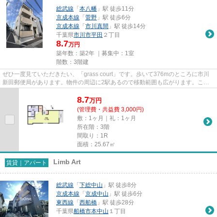
総武線
「
本八幡
」駅 徒歩11分
京成本線
「
菅野
」駅 徒歩6分
京成本線
「
市川真間
」駅 徒歩14分
千葉県
市川市
平田
２丁目
8.7
万円
築年数：築2年 ｜募集中：
1室
階数：3階建
ぜひ一度見ていただきたい、「grass court」です。歩いて376mのところに市川
新田郵便局があります。物件の周辺に2駅あるので移動範囲も広がります。こち
らの物件では初期費用をカード...
8.7
万
円
(管理費・共益費 3,000円)
敷：1ヶ月｜礼：1ヶ月
所在階：3階
間取り：1R
面積：25.67㎡
Limb Art
賃貸｜アパート
総武線
「
下総中山
」駅 徒歩8分
京成本線
「
京成中山
」駅 徒歩6分
東西線
「
西船橋
」駅 徒歩28分
千葉県
船橋市
本中山
１丁目