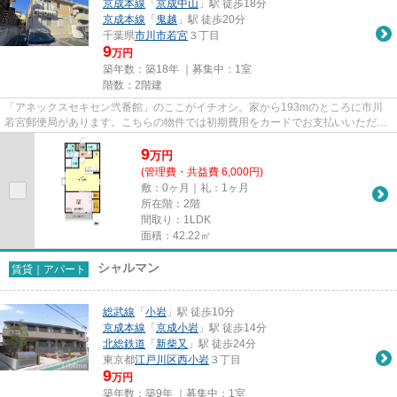
京成本線
「
京成中山
」駅 徒歩18分
京成本線
「
鬼越
」駅 徒歩20分
千葉県
市川市
若宮
３丁目
9
万円
築年数：築18年 ｜募集中：
1室
階数：2階建
「アネックスセキセン弐番館」のここがイチオシ。家から193mのところに市川
若宮郵便局があります。こちらの物件では初期費用をカードでお支払いいただけ
ます。こちらは自走式駐車場付...
9
万
円
(管理費・共益費 6,000円)
敷：0ヶ月｜礼：1ヶ月
所在階：2階
間取り：1LDK
面積：42.22㎡
シャルマン
賃貸｜アパート
総武線
「
小岩
」駅 徒歩10分
京成本線
「
京成小岩
」駅 徒歩14分
北総鉄道
「
新柴又
」駅 徒歩24分
東京都
江戸川区
西小岩
３丁目
9
万円
築年数：築9年 ｜募集中：
1室