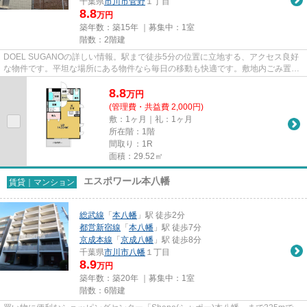
千葉県
市川市
菅野
１丁目
8.8
万円
築年数：築15年 ｜募集中：
1室
階数：2階建
DOEL SUGANOの詳しい情報。駅まで徒歩5分の位置に立地する、アクセス良好
な物件です。平坦な場所にある物件なら毎日の移動も快適です。敷地内ごみ置き
場は、簡単にごみ捨てができるの...
8.8
万
円
(管理費・共益費 2,000円)
敷：1ヶ月｜礼：1ヶ月
所在階：1階
間取り：1R
面積：29.52㎡
エスポワール本八幡
賃貸｜マンション
総武線
「
本八幡
」駅 徒歩2分
都営新宿線
「
本八幡
」駅 徒歩7分
京成本線
「
京成八幡
」駅 徒歩8分
千葉県
市川市
八幡
１丁目
8.9
万円
築年数：築20年 ｜募集中：
1室
階数：6階建