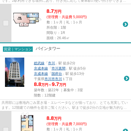
です。2駅利用できる場所にあり、行き先に応じて乗車駅の使い分けができま
す。こちらは初期費用をカ...
8.7
万
円
(管理費・共益費 5,000円)
敷：1ヶ月｜礼：1ヶ月
所在階：1階
間取り：1R
面積：26.46㎡
パインタワー
賃貸｜マンション
総武線
「
市川
」駅 徒歩2分
京成本線
「
市川真間
」駅 徒歩5分
京成本線
「
国府台
」駅 徒歩13分
千葉県
市川市
市川
１丁目
8.8
9.7
万円～
万円
築年数：築22年 ｜募集中：
3室
階数：12階建
共用部には敷地内ごみ置き場・エレベータなどが揃っており、とても充実してい
ます。12階建ての物件を是非ご覧ください。駅まで徒歩2分の立地が魅力的な、
利便性の高い物件です。駅まで...
8.8
万
円
(管理費・共益費 7,000円)
敷：1ヶ月｜礼：1ヶ月