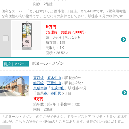
階数：2階建
便利なスーパー「まいばすけっと 西小岩3丁目店」まで443mです。2駅利用可能
な利便性の高い物件です。こだわりの条件として多い、駅徒歩10分の物件です。
こちらの物件はアパートです。...
9
万
円
(管理費・共益費 7,000円)
敷：0ヶ月｜礼：1ヶ月
所在階：1階
間取り：1K
面積：26.52㎡
ボヌール・メゾン
賃貸｜アパート
東西線
「
原木中山
」駅 徒歩9分
総武線
「
下総中山
」駅 徒歩26分
京成本線
「
京成中山
」駅 徒歩33分
千葉県
市川市
田尻
５丁目
9
万円
築年数：築7年 ｜募集中：
1室
階数：2階建
「ボヌール・メゾン」のここがイチオシ。ドラッグストア マツモトキヨシ 原木中
山店が、こちらの物件から494mのところにあります。建物の共用部にゴミ置き
場があるので、外部の人にゴ...