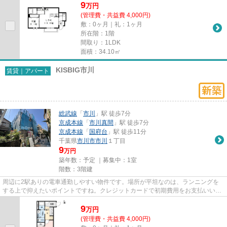
9
万
円
(管理費・共益費 4,000円)
敷：0ヶ月｜礼：1ヶ月
所在階：1階
間取り：1LDK
面積：34.10㎡
KISBIG市川
賃貸｜アパート
総武線
「
市川
」駅 徒歩7分
京成本線
「
市川真間
」駅 徒歩7分
京成本線
「
国府台
」駅 徒歩11分
千葉県
市川市
市川
１丁目
9
万円
築年数：予定 ｜募集中：
1室
階数：3階建
周辺に2駅ありの電車通勤しやすい物件です。場所が平坦なのは、ランニングを
する上で抑えたいポイントですね。クレジットカードで初期費用をお支払いいた
だける物件です。こちらの物件...
9
万
円
(管理費・共益費 4,000円)