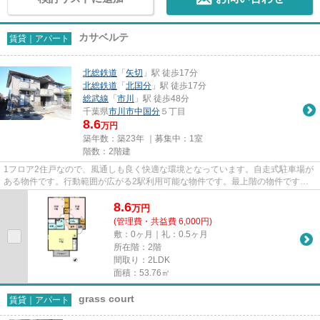
カサベルテ
賃貸｜アパート
北総鉄道
「
矢切
」駅 徒歩17分
北総鉄道
「
北国分
」駅 徒歩17分
総武線
「
市川
」駅 徒歩48分
千葉県
市川市
中国分
５丁目
8.6
万円
築年数：築23年 ｜募集中：
1室
階数：2階建
1フロア2住戸なので、風通しも良く快適な環境となっています。自走式駐車場が
ある物件です。行動範囲が広がる2駅利用可能な物件です。最上階の物件です。
当社スタッフが地域の賃貸情報...
8.6
万
円
(管理費・共益費 6,000円)
敷：0ヶ月｜礼：0.5ヶ月
所在階：2階
間取り：2LDK
面積：53.76㎡
grass court
賃貸｜アパート