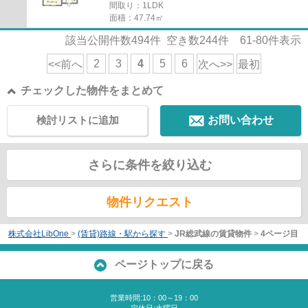
間取り：1LDK
面積：47.74㎡
該当公開件数
494
件 空き数
244
件
61-80
件表示
2
3
4
5
6
<<前へ
次へ>>
最初
チェックした物件をまとめて
検討リストに追加
お問い合わせ
さらに条件を絞り込む
物件リクエスト
株式会社LibOne
>
(賃貸)路線・駅から探す
>
JR総武線の賃貸物件
>
4ページ目
ページトップに戻る
営業時間:10：00～19：00
定休日:水曜日