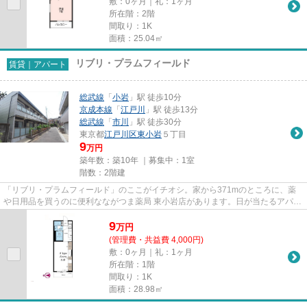
敷：0ヶ月｜礼：1ヶ月
所在階：2階
間取り：1K
面積：25.04㎡
リブリ・プラムフィールド
賃貸｜アパート
総武線
「
小岩
」駅 徒歩10分
京成本線
「
江戸川
」駅 徒歩13分
総武線
「
市川
」駅 徒歩30分
東京都
江戸川区
東小岩
５丁目
9
万円
築年数：築10年 ｜募集中：
1室
階数：2階建
「リブリ・プラムフィールド」のここがイチオシ。家から371mのところに、薬
や日用品を買うのに便利なながつま薬局 東小岩店があります。日が当たるアパー
トです。駅から徒歩10分に立地...
9
万
円
(管理費・共益費 4,000円)
敷：0ヶ月｜礼：1ヶ月
所在階：1階
間取り：1K
面積：28.98㎡