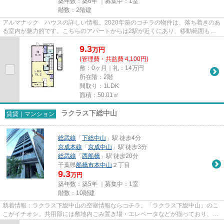
築年数：築6年 ｜募集中：
1室
階数：2階建
アルマナック ハウスの詳しい情報。2020年築のコチラの物件は、落ち着きのあ
る室内が魅力的です。こちらのアパートからは2駅が近くにあり、移動範囲も広
がります。落ち着いた街並みが...
9.3
万
円
(管理費・共益費 4,100円)
敷：0ヶ月｜礼：14万円
所在階：2階
間取り：1LDK
面積：50.01㎡
ラクラス下総中山
賃貸｜マンション
総武線
「
下総中山
」駅 徒歩4分
京成本線
「
京成中山
」駅 徒歩3分
総武線
「
西船橋
」駅 徒歩20分
千葉県
船橋市
本中山
２丁目
9.3
万円
築年数：築5年 ｜募集中：
1室
階数：10階建
新着情報：ラクラス下総中山の空室情報ならコチラ。「ラクラス下総中山」のこ
こがイチオシ。共用部には敷地内ごみ置き場・エレベータなどが揃っており、と
ても充実しています。空気の...