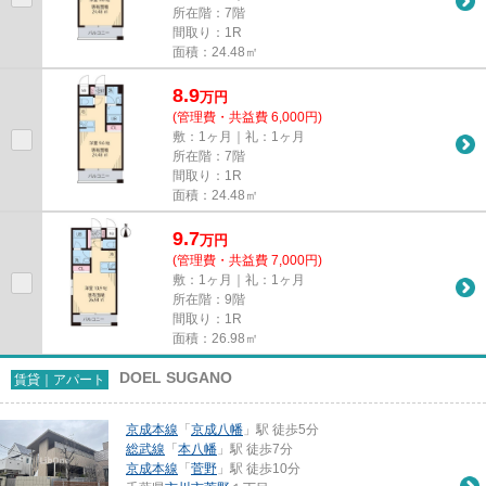
所在階：7階
間取り：1R
面積：24.48㎡
8.9
万
円
(管理費・共益費 6,000円)
敷：1ヶ月｜礼：1ヶ月
所在階：7階
間取り：1R
面積：24.48㎡
9.7
万
円
(管理費・共益費 7,000円)
敷：1ヶ月｜礼：1ヶ月
所在階：9階
間取り：1R
面積：26.98㎡
DOEL SUGANO
賃貸｜アパート
京成本線
「
京成八幡
」駅 徒歩5分
総武線
「
本八幡
」駅 徒歩7分
京成本線
「
菅野
」駅 徒歩10分