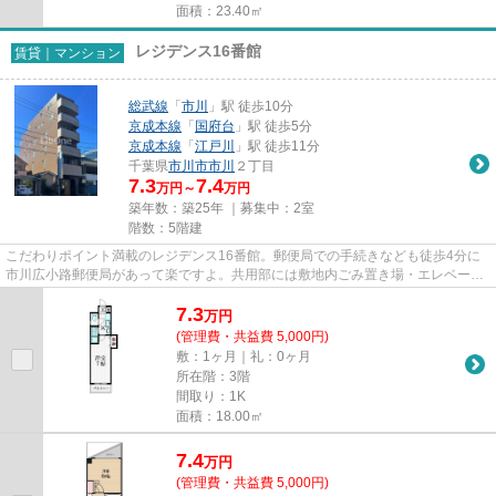
面積：23.40㎡
レジデンス16番館
賃貸｜マンション
総武線
「
市川
」駅 徒歩10分
京成本線
「
国府台
」駅 徒歩5分
京成本線
「
江戸川
」駅 徒歩11分
千葉県
市川市
市川
２丁目
7.3
7.4
万円～
万円
築年数：築25年 ｜募集中：
2室
階数：5階建
こだわりポイント満載のレジデンス16番館。郵便局での手続きなども徒歩4分に
市川広小路郵便局があって楽ですよ。共用部には敷地内ごみ置き場・エレベータ
など様々な設備やサービスが揃...
7.3
万
円
(管理費・共益費 5,000円)
敷：1ヶ月｜礼：0ヶ月
所在階：3階
間取り：1K
面積：18.00㎡
7.4
万
円
(管理費・共益費 5,000円)