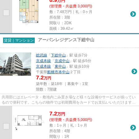
万
円
(管理費・共益費 3,000円)
敷：7.48万円｜礼：0ヶ月
所在階：3階
間取り：2DK
面積：39.42㎡
アーバンレジデンス下総中山
賃貸｜マンション
総武線
「
下総中山
」駅 徒歩7分
京成本線
「
京成中山
」駅 徒歩5分
京成本線
「
東中山
」駅 徒歩10分
千葉県
船橋市
本中山
２丁目
7.2
万円
築年数：築18年 ｜募集中：
1室
階数：7階建
共用部にはエレベータ・敷地内ごみ置き場など様々な設備やサービスが揃ってい
るので便利です。こちらの物件では初期費用をカードでお支払いいただけます。
通風良好なマンションは洗濯...
7.2
万
円
(管理費・共益費 5,000円)
敷：1ヶ月｜礼：1ヶ月
所在階：4階
間取り：1R