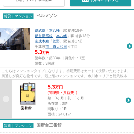
ベルメゾン
賃貸｜マンション
総武線
「
本八幡
」駅 徒歩19分
都営新宿線
「
本八幡
」駅 徒歩18分
京成本線
「
菅野
」駅 徒歩17分
千葉県
市川市
大和田
４丁目
5.3
万円
築年数：築33年 ｜募集中：
1室
階数：3階建
こちらはマンションタイプになります。初期費用はカードで決済いただけます。
風通しが良好な物件です。最上階のマンションです。市川市エリアと総武線本八
幡付近での賃貸マンション、...
5.3
万
円
(管理費・共益費 -)
敷：0ヶ月｜礼：1ヶ月
所在階：3階
間取り：1R
面積：24.01㎡
国府台三番館
賃貸｜マンション