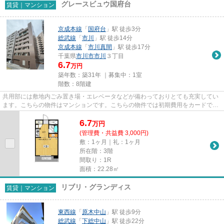
グレースビュウ国府台
賃貸｜マンション
京成本線
「
国府台
」駅 徒歩3分
総武線
「
市川
」駅 徒歩14分
京成本線
「
市川真間
」駅 徒歩17分
千葉県
市川市
市川
３丁目
6.7
万円
築年数：築31年 ｜募集中：
1室
階数：8階建
共用部には敷地内ごみ置き場・エレベータなどが備わっておりとても充実してい
ます。こちらの物件はマンションです。こちらの物件では初期費用をカードでお
支払いいただけます。2駅利用...
6.7
万
円
(管理費・共益費 3,000円)
敷：1ヶ月｜礼：1ヶ月
所在階：3階
間取り：1R
面積：22.28㎡
リブリ・グランディス
賃貸｜マンション
東西線
「
原木中山
」駅 徒歩9分
総武線
「
下総中山
」駅 徒歩22分