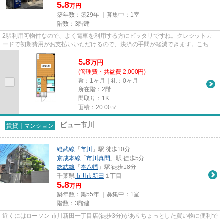
5.8
万円
築年数：築29年 ｜募集中：
1室
階数：3階建
2駅利用可物件なので、よく電車を利用する方にピッタリですね。クレジットカ
ードで初期費用がお支払いいただけるので、決済の手間が軽減できます。こちら
はマンションタイプになります...
5.8
万
円
(管理費・共益費 2,000円)
敷：1ヶ月｜礼：0ヶ月
所在階：2階
間取り：1K
面積：20.00㎡
ビュー市川
賃貸｜マンション
総武線
「
市川
」駅 徒歩10分
京成本線
「
市川真間
」駅 徒歩5分
総武線
「
本八幡
」駅 徒歩18分
千葉県
市川市
新田
１丁目
5.8
万円
築年数：築55年 ｜募集中：
1室
階数：3階建
近くにはローソン 市川新田一丁目店(徒歩3分)がありちょっとした買い物に便利で