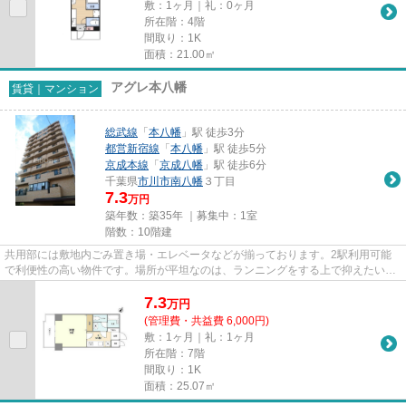
敷：1ヶ月｜礼：0ヶ月
所在階：4階
間取り：1K
面積：21.00㎡
アグレ本八幡
賃貸｜マンション
総武線
「
本八幡
」駅 徒歩3分
都営新宿線
「
本八幡
」駅 徒歩5分
京成本線
「
京成八幡
」駅 徒歩6分
千葉県
市川市
南八幡
３丁目
7.3
万円
築年数：築35年 ｜募集中：
1室
階数：10階建
共用部には敷地内ごみ置き場・エレベータなどが揃っております。2駅利用可能
で利便性の高い物件です。場所が平坦なのは、ランニングをする上で抑えたいポ
イントですね。外観タイル張り...
7.3
万
円
(管理費・共益費 6,000円)
敷：1ヶ月｜礼：1ヶ月
所在階：7階
間取り：1K
面積：25.07㎡