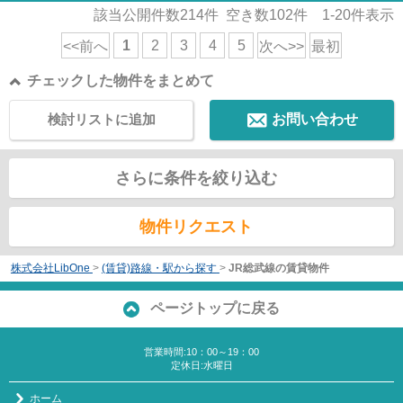
該当公開件数
214
件 空き数
102
件
1-20
件表示
1
2
3
4
5
<<前へ
次へ>>
最初
チェックした物件をまとめて
検討リストに追加
お問い合わせ
さらに条件を絞り込む
物件リクエスト
株式会社LibOne
>
(賃貸)路線・駅から探す
>
JR総武線の賃貸物件
ページトップに戻る
営業時間:10：00～19：00
定休日:水曜日
ホーム