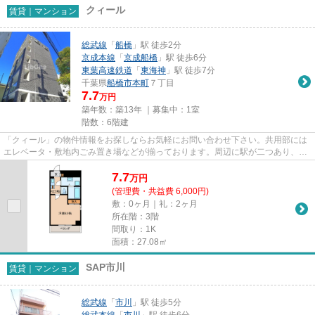
クィール
賃貸｜マンション
総武線
「
船橋
」駅 徒歩2分
京成本線
「
京成船橋
」駅 徒歩6分
東葉高速鉄道
「
東海神
」駅 徒歩7分
千葉県
船橋市
本町
７丁目
7.7
万円
築年数：築13年 ｜募集中：
1室
階数：6階建
「クィール」の物件情報をお探しならお気軽にお問い合わせ下さい。共用部には
エレベータ・敷地内ごみ置き場などが揃っております。周辺に駅が二つあり、交
通の利便性が高いです。徒歩2...
7.7
万
円
(管理費・共益費 6,000円)
敷：0ヶ月｜礼：2ヶ月
所在階：3階
間取り：1K
面積：27.08㎡
SAP市川
賃貸｜マンション
総武線
「
市川
」駅 徒歩5分
総武本線
「
市川
」駅 徒歩6分