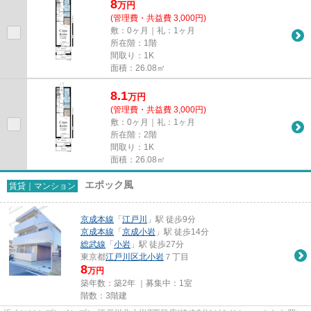
8
万
円
(管理費・共益費 3,000円)
敷：0ヶ月｜礼：1ヶ月
所在階：1階
間取り：1K
面積：26.08㎡
8.1
万
円
(管理費・共益費 3,000円)
敷：0ヶ月｜礼：1ヶ月
所在階：2階
間取り：1K
面積：26.08㎡
エポック風
賃貸｜マンション
京成本線
「
江戸川
」駅 徒歩9分
京成本線
「
京成小岩
」駅 徒歩14分
総武線
「
小岩
」駅 徒歩27分
東京都
江戸川区
北小岩
７丁目
8
万円
築年数：築2年 ｜募集中：
1室
階数：3階建