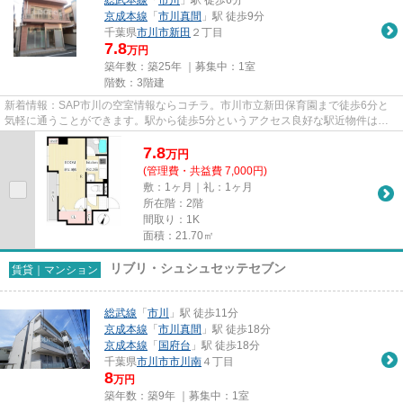
京成本線
「
市川真間
」駅 徒歩9分
千葉県
市川市
新田
２丁目
7.8
万円
築年数：築25年 ｜募集中：
1室
階数：3階建
新着情報：SAP市川の空室情報ならコチラ。市川市立新田保育園まで徒歩6分と
気軽に通うことができます。駅から徒歩5分というアクセス良好な駅近物件はい
かがですか。こちらの物件では初...
7.8
万
円
(管理費・共益費 7,000円)
敷：1ヶ月｜礼：1ヶ月
所在階：2階
間取り：1K
面積：21.70㎡
リブリ・シュシュセッテセブン
賃貸｜マンション
総武線
「
市川
」駅 徒歩11分
京成本線
「
市川真間
」駅 徒歩18分
京成本線
「
国府台
」駅 徒歩18分
千葉県
市川市
市川南
４丁目
8
万円
築年数：築9年 ｜募集中：
1室