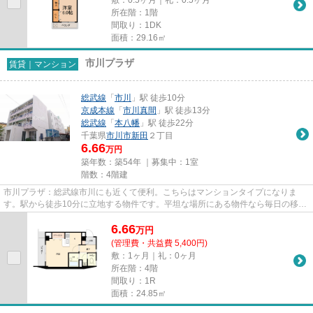
所在階：1階
間取り：1DK
面積：29.16㎡
市川プラザ
賃貸｜マンション
総武線
「
市川
」駅 徒歩10分
京成本線
「
市川真間
」駅 徒歩13分
総武線
「
本八幡
」駅 徒歩22分
千葉県
市川市
新田
２丁目
6.66
万円
築年数：築54年 ｜募集中：
1室
階数：4階建
市川プラザ：総武線市川にも近くて便利。こちらはマンションタイプになりま
す。駅から徒歩10分に立地する物件です。平坦な場所にある物件なら毎日の移動
も快適です。できるだけ早めに...
6.66
万
円
(管理費・共益費 5,400円)
敷：1ヶ月｜礼：0ヶ月
所在階：4階
間取り：1R
面積：24.85㎡