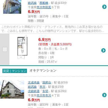
総武線
「
西船橋
」駅 徒歩33分
千葉県
市川市
田尻
５丁目
6.9
万円
築年数：築15年 ｜募集中：
1室
階数：3階建
こだわりポイント満載のリブリ・グランディス。敷地内にごみ置き場があるの
で、ごみ出しも便利です。こちらの物件はマンションです。駅から徒歩9分の物
件で、アクセス良好です。物件の...
6.9
万
円
(管理費・共益費 5,000円)
敷：0ヶ月｜礼：1ヶ月
所在階：1階
間取り：1R
面積：25.67㎡
オキナマンション
賃貸｜マンション
京成本線
「
国府台
」駅 徒歩5分
総武線
「
市川
」駅 徒歩15分
北総鉄道
「
矢切
」駅 徒歩29分
千葉県
市川市
市川
４丁目
6.9
万円
築年数：築53年 ｜募集中：
1室