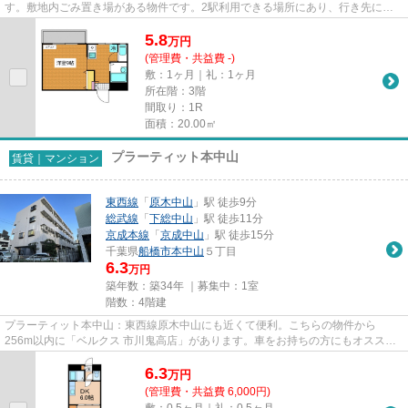
す。敷地内ごみ置き場がある物件です。2駅利用できる場所にあり、行き先に応
じて乗車駅の使い分けができ...
5.8
万
円
(管理費・共益費 -)
敷：1ヶ月｜礼：1ヶ月
所在階：3階
間取り：1R
面積：20.00㎡
プラーティット本中山
賃貸｜マンション
東西線
「
原木中山
」駅 徒歩9分
総武線
「
下総中山
」駅 徒歩11分
京成本線
「
京成中山
」駅 徒歩15分
千葉県
船橋市
本中山
５丁目
6.3
万円
築年数：築34年 ｜募集中：
1室
階数：4階建
プラーティット本中山：東西線原木中山にも近くて便利。こちらの物件から
256m以内に「ベルクス 市川鬼高店」があります。車をお持ちの方にもオススメ
の、自走式駐車場を利用できる物件...
6.3
万
円
(管理費・共益費 6,000円)
敷：0.5ヶ月｜礼：0.5ヶ月