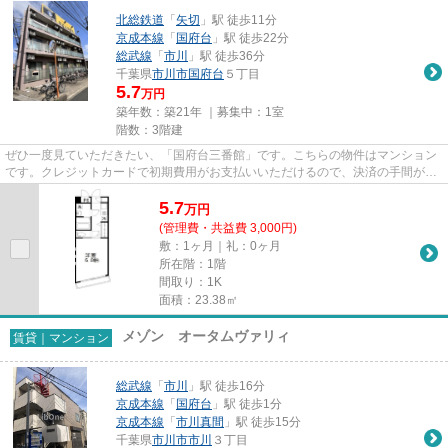
北総鉄道
「
矢切
」駅 徒歩11分
京成本線
「
国府台
」駅 徒歩22分
総武線
「
市川
」駅 徒歩36分
千葉県
市川市
国府台
５丁目
5.7
万円
築年数：築21年 ｜募集中：
1室
階数：3階建
ぜひ一度見ていただきたい、「国府台三番館」です。こちらの物件はマンション
です。クレジットカードで初期費用がお支払いいただけるので、決済の手間が軽
減できます。駅まで歩いて11...
5.7
万
円
(管理費・共益費 3,000円)
敷：1ヶ月｜礼：0ヶ月
所在階：1階
間取り：1K
面積：23.38㎡
メゾン オータムヴァリィ
賃貸｜マンション
総武線
「
市川
」駅 徒歩16分
京成本線
「
国府台
」駅 徒歩1分
京成本線
「
市川真間
」駅 徒歩15分
千葉県
市川市
市川
３丁目