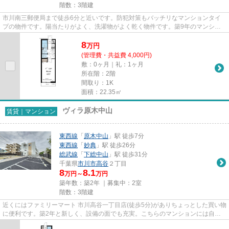
階数：3階建
市川南三郵便局まで徒歩6分と近いです。防犯対策もバッチリなマンションタイ
プの物件です。陽当たりがよく、洗濯物がよく乾く物件です。築9年のマンショ
ン。市川市エリアと総武線市川...
8
万
円
(管理費・共益費 4,000円)
敷：0ヶ月｜礼：1ヶ月
所在階：2階
間取り：1K
面積：22.35㎡
ヴィラ原木中山
賃貸｜マンション
東西線
「
原木中山
」駅 徒歩7分
東西線
「
妙典
」駅 徒歩26分
総武線
「
下総中山
」駅 徒歩31分
千葉県
市川市
高谷
２丁目
8
8.1
万円～
万円
築年数：築2年 ｜募集中：
2室
階数：3階建
近くにはファミリーマート 市川高谷一丁目店(徒歩5分)がありちょっとした買い物
に便利です。築2年と新しく、設備の面でも充実。こちらのマンションには自走
式駐車場があります。こちら...