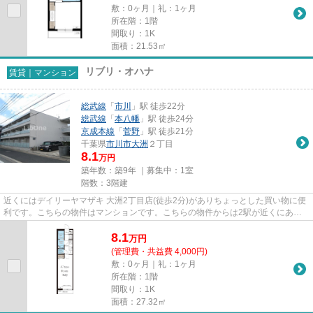
敷：0ヶ月｜礼：1ヶ月
所在階：1階
間取り：1K
面積：21.53㎡
リブリ・オハナ
賃貸｜マンション
総武線
「
市川
」駅 徒歩22分
総武線
「
本八幡
」駅 徒歩24分
京成本線
「
菅野
」駅 徒歩21分
千葉県
市川市
大洲
２丁目
8.1
万円
築年数：築9年 ｜募集中：
1室
階数：3階建
近くにはデイリーヤマザキ 大洲2丁目店(徒歩2分)がありちょっとした買い物に便
利です。こちらの物件はマンションです。こちらの物件からは2駅が近くにあ
り、移動範囲も広がります。こ...
8.1
万
円
(管理費・共益費 4,000円)
敷：0ヶ月｜礼：1ヶ月
所在階：1階
間取り：1K
面積：27.32㎡