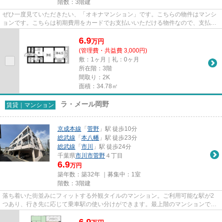
階数：3階建
ぜひ一度見ていただきたい、「オキナマンション」です。こちらの物件はマンシ
ョンです。こちらは初期費用をカードでお支払いいただける物件なので、支払い
手続きの手間が省けます。様...
6.9
万
円
(管理費・共益費 3,000円)
敷：1ヶ月｜礼：0ヶ月
所在階：3階
間取り：2K
面積：34.78㎡
ラ・メール岡野
賃貸｜マンション
京成本線
「
菅野
」駅 徒歩10分
総武線
「
本八幡
」駅 徒歩23分
総武線
「
市川
」駅 徒歩24分
千葉県
市川市
菅野
４丁目
6.9
万円
築年数：築32年 ｜募集中：
1室
階数：3階建
落ち着いた街並みにフィットする外観タイルのマンション。ご利用可能な駅が2
つあり、行き先に応じて乗車駅の使い分けができます。最上階のマンションで
す。こちらは初期費用をカードで...
6.9