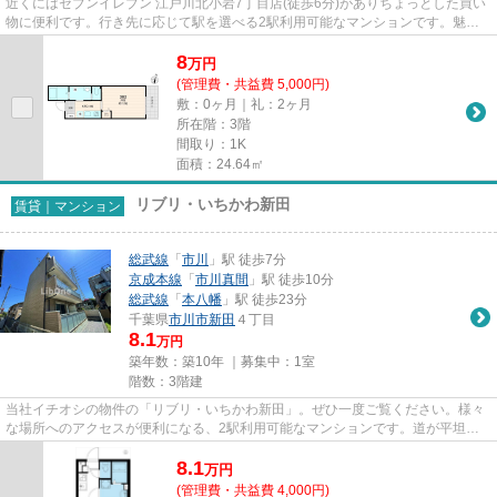
近くにはセブンイレブン 江戸川北小岩7丁目店(徒歩6分)がありちょっとした買い
物に便利です。行き先に応じて駅を選べる2駅利用可能なマンションです。魅力
的な駅近の物件で、駅まで徒...
8
万
円
(管理費・共益費 5,000円)
敷：0ヶ月｜礼：2ヶ月
所在階：3階
間取り：1K
面積：24.64㎡
リブリ・いちかわ新田
賃貸｜マンション
総武線
「
市川
」駅 徒歩7分
京成本線
「
市川真間
」駅 徒歩10分
総武線
「
本八幡
」駅 徒歩23分
千葉県
市川市
新田
４丁目
8.1
万円
築年数：築10年 ｜募集中：
1室
階数：3階建
当社イチオシの物件の「リブリ・いちかわ新田」。ぜひ一度ご覧ください。様々
な場所へのアクセスが便利になる、2駅利用可能なマンションです。道が平坦だ
と買い物も快適にできますね。...
8.1
万
円
(管理費・共益費 4,000円)