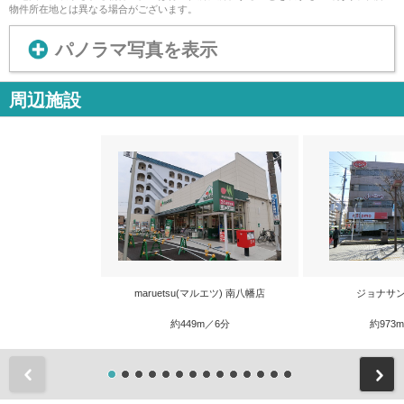
物件所在地とは異なる場合がございます。
パノラマ写真を表示
周辺施設
maruetsu(マルエツ) 南八幡店
ジョナサン
約449m／6分
約973
前