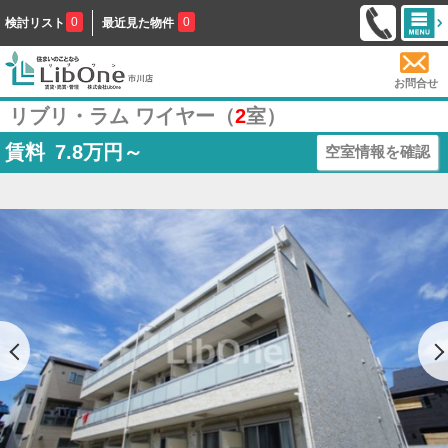
0
0
検討リスト
最近見た物件
お問合せ
リブリ・ラム ワイヤー（
2
室）
賃料
7.8
万円～
空室情報を確認