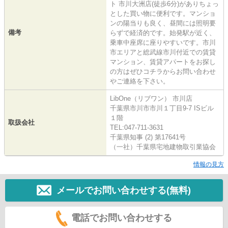
ト 市川大洲店(徒歩6分)がありちょっ
とした買い物に便利です。マンショ
ンの陽当りも良く、昼間には照明要
備考
らずで経済的です。始発駅が近く、
乗車中座席に座りやすいです。市川
市エリアと総武線市川付近での賃貸
マンション、賃貸アパートをお探し
の方はぜひコチラからお問い合わせ
やご連絡を下さい。
LibOne（リブワン） 市川店
千葉県市川市市川１丁目9-7 ISビル
１階
取扱会社
TEL:047-711-3631
千葉県知事 (2) 第17641号
（一社）千葉県宅地建物取引業協会
情報の見方
メールでお問い合わせする(無料)
電話でお問い合わせする