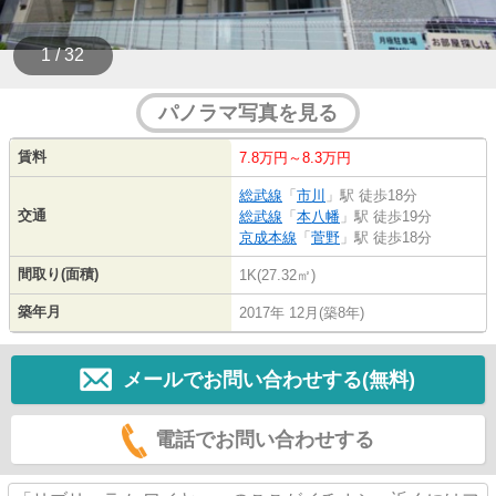
1 / 32
パノラマ写真を見る
賃料
7.8万円～8.3万円
総武線
「
市川
」駅 徒歩18分
交通
総武線
「
本八幡
」駅 徒歩19分
京成本線
「
菅野
」駅 徒歩18分
間取り(面積)
1K(27.32㎡)
築年月
2017年 12月(築8年)
メールでお問い合わせする(無料)
電話でお問い合わせする