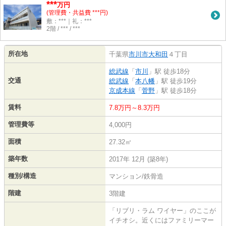
***
万円
(管理費・共益費 ***円)
敷：***｜礼：***
2階 / *** / ***
所在地
千葉県
市川市
大和田
４丁目
総武線
「
市川
」駅 徒歩18分
交通
総武線
「
本八幡
」駅 徒歩19分
京成本線
「
菅野
」駅 徒歩18分
賃料
7.8万円～8.3万円
管理費等
4,000円
面積
27.32㎡
築年数
2017年 12月 (築8年)
種別/構造
マンション/鉄骨造
階建
3階建
「リブリ・ラム ワイヤー」のここが
イチオシ。近くにはファミリーマー