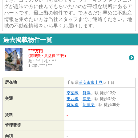
グが趣味の方に住んでもらいたいのが平坦な場所にあるア
パートです。最上階の物件です。できるだけ早めに不動産
情報を集めたい方は当社スタッフまでご連絡ください。地
域の不動産情報をいち早くお届けします。
過去掲載物件一覧
***
万円
(管理費・共益費 ***円)
敷：***｜礼：***
1-2階 / *** / ***
所在地
千葉県
浦安市
富士見
５丁目
京葉線
「
舞浜
」駅 徒歩13分
交通
東西線
「
浦安
」駅 徒歩37分
京葉線
「
新浦安
」駅 徒歩39分
賃料
-
管理費等
-
面積
-