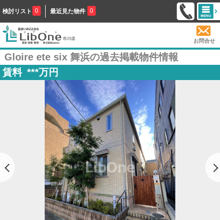
0
0
検討リスト
最近見た物件
お問合せ
Gloire ete six 舞浜の過去掲載物件情報
賃料
***
万円