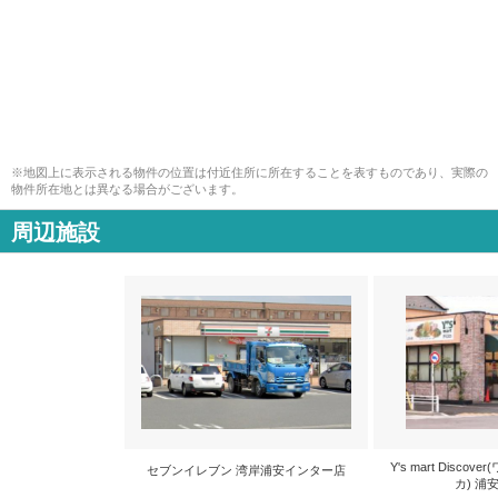
※地図上に表示される物件の位置は付近住所に所在することを表すものであり、実際の
物件所在地とは異なる場合がございます。
周辺施設
Y's mart Disc
セブンイレブン 湾岸浦安インター店
カ) 浦