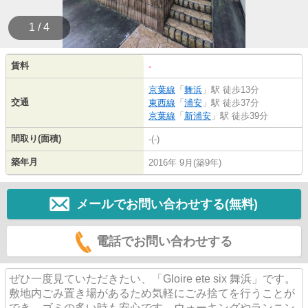
1 / 4
賃料
-
京葉線
「
舞浜
」駅 徒歩13分
交通
東西線
「
浦安
」駅 徒歩37分
京葉線
「
新浦安
」駅 徒歩39分
間取り(面積)
-(-)
築年月
2016年 9月(築9年)
メールでお問い合わせする(無料)
電話でお問い合わせする
ぜひ一度見ていただきたい、「Gloire ete six 舞浜」です。
敷地内ごみ置き場があるため気軽にごみ捨てを行うことが
でき、ゴミの多い時も安心です。ウォーキングやランニン