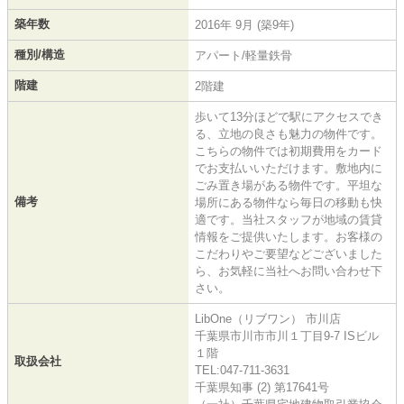
築年数
2016年 9月 (築9年)
種別/構造
アパート/軽量鉄骨
階建
2階建
歩いて13分ほどで駅にアクセスでき
る、立地の良さも魅力の物件です。
こちらの物件では初期費用をカード
でお支払いいただけます。敷地内に
ごみ置き場がある物件です。平坦な
備考
場所にある物件なら毎日の移動も快
適です。当社スタッフが地域の賃貸
情報をご提供いたします。お客様の
こだわりやご要望などございました
ら、お気軽に当社へお問い合わせ下
さい。
LibOne（リブワン） 市川店
千葉県市川市市川１丁目9-7 ISビル
１階
取扱会社
TEL:047-711-3631
千葉県知事 (2) 第17641号