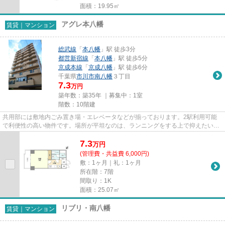
面積：19.95㎡
アグレ本八幡
賃貸｜マンション
総武線
「
本八幡
」駅 徒歩3分
都営新宿線
「
本八幡
」駅 徒歩5分
京成本線
「
京成八幡
」駅 徒歩6分
千葉県
市川市
南八幡
３丁目
7.3
万円
築年数：築35年 ｜募集中：
1室
階数：10階建
共用部には敷地内ごみ置き場・エレベータなどが揃っております。2駅利用可能
で利便性の高い物件です。場所が平坦なのは、ランニングをする上で抑えたいポ
イントですね。外観タイル張り...
7.3
万
円
(管理費・共益費 6,000円)
敷：1ヶ月｜礼：1ヶ月
所在階：7階
間取り：1K
面積：25.07㎡
リブリ・南八幡
賃貸｜マンション