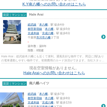
K.Y南八幡へのお問い合わせはこちら
Hale Arai
賃貸｜マンション
総武線
「
本八幡
」駅 徒歩4分
都営新宿線
「
本八幡
」駅 徒歩5分
京成本線
「
京成八幡
」駅 徒歩6分
千葉県
市川市
八幡
２丁目
-
築年数：築8年
階数：8階建
Hale Arai：総武線本八幡にも近くて便利。通風良好な物件です。周辺に2駅あり
の電車通勤しやすい物件です。初期費用のカード決済ができます。当社スタッフ
が地域の賃貸情報をご提供い...
現在空室情報がありません。
Hale Araiへのお問い合わせはこちら
南八幡ハイツ
賃貸｜マンション
総武線
「
本八幡
」駅 徒歩7分
都営新宿線
「
本八幡
」駅 徒歩9分
京成本線
「
京成八幡
」駅 徒歩12分
千葉県
市川市
南八幡
３丁目