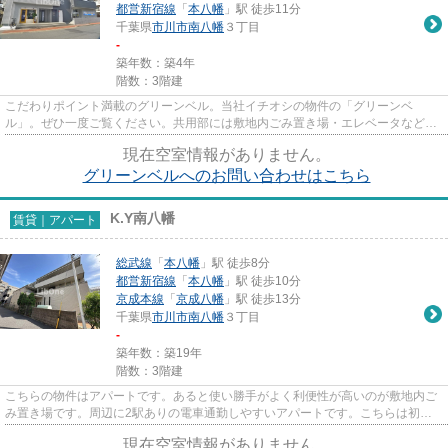
都営新宿線
「
本八幡
」駅 徒歩11分
千葉県
市川市
南八幡
３丁目
-
築年数：築4年
階数：3階建
こだわりポイント満載のグリーンベル。当社イチオシの物件の「グリーンベ
ル」。ぜひ一度ご覧ください。共用部には敷地内ごみ置き場・エレベータなどが
揃っております。令和4年築の物件...
現在空室情報がありません。
グリーンベルへのお問い合わせはこちら
K.Y南八幡
賃貸｜アパート
総武線
「
本八幡
」駅 徒歩8分
都営新宿線
「
本八幡
」駅 徒歩10分
京成本線
「
京成八幡
」駅 徒歩13分
千葉県
市川市
南八幡
３丁目
-
築年数：築19年
階数：3階建
こちらの物件はアパートです。あると使い勝手がよく利便性が高いのが敷地内ご
み置き場です。周辺に2駅ありの電車通勤しやすいアパートです。こちらは初期
費用をカードでお支払いいただ...
現在空室情報がありません。