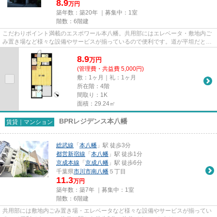
8.9
万円
築年数：築20年 ｜募集中：
1室
階数：6階建
こだわりポイント満載のエスポワール本八幡。共用部にはエレベータ・敷地内ご
み置き場など様々な設備やサービスが揃っているので便利です。道が平坦だと買
い物も快適にできますね。徒...
8.9
万
円
(管理費・共益費 5,000円)
敷：1ヶ月｜礼：1ヶ月
所在階：4階
間取り：1K
面積：29.24㎡
BPRレジデンス本八幡
賃貸｜マンション
総武線
「
本八幡
」駅 徒歩3分
都営新宿線
「
本八幡
」駅 徒歩1分
京成本線
「
京成八幡
」駅 徒歩6分
千葉県
市川市
南八幡
５丁目
11.3
万円
築年数：築7年 ｜募集中：
1室
階数：6階建
共用部には敷地内ごみ置き場・エレベータなど様々な設備やサービスが揃ってい