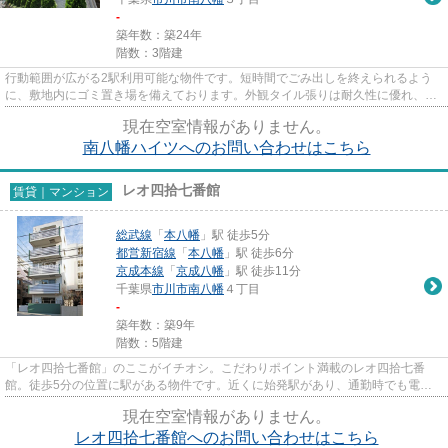
-
築年数：築24年
階数：3階建
行動範囲が広がる2駅利用可能な物件です。短時間でごみ出しを終えられるよう
に、敷地内にゴミ置き場を備えております。外観タイル張りは耐久性に優れ、管
理の手間も抑えられます。こだ...
現在空室情報がありません。
南八幡ハイツへのお問い合わせはこちら
レオ四拾七番館
賃貸｜マンション
総武線
「
本八幡
」駅 徒歩5分
都営新宿線
「
本八幡
」駅 徒歩6分
京成本線
「
京成八幡
」駅 徒歩11分
千葉県
市川市
南八幡
４丁目
-
築年数：築9年
階数：5階建
「レオ四拾七番館」のここがイチオシ。こだわりポイント満載のレオ四拾七番
館。徒歩5分の位置に駅がある物件です。近くに始発駅があり、通勤時でも電車
に座りやすいです。できるだけ早...
現在空室情報がありません。
レオ四拾七番館へのお問い合わせはこちら