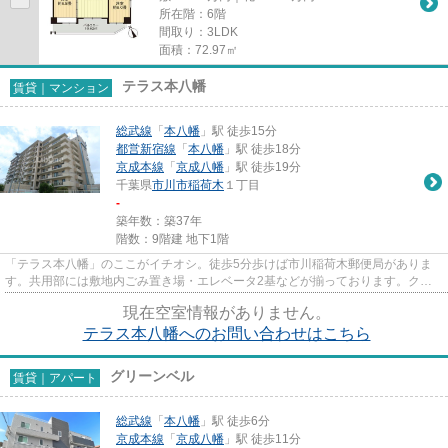
所在階：6階
間取り：3LDK
面積：72.97㎡
テラス本八幡
賃貸｜マンション
総武線
「
本八幡
」駅 徒歩15分
都営新宿線
「
本八幡
」駅 徒歩18分
京成本線
「
京成八幡
」駅 徒歩19分
千葉県
市川市
稲荷木
１丁目
-
築年数：築37年
階数：9階建 地下1階
「テラス本八幡」のここがイチオシ。徒歩5分歩けば市川稲荷木郵便局がありま
す。共用部には敷地内ごみ置き場・エレベータ2基などが揃っております。クレ
ジットカードで初期費用がお支...
現在空室情報がありません。
テラス本八幡へのお問い合わせはこちら
グリーンベル
賃貸｜アパート
総武線
「
本八幡
」駅 徒歩6分
京成本線
「
京成八幡
」駅 徒歩11分