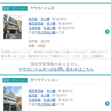
ヤサカハイムⅢ
賃貸｜マンション
総武線
「
本八幡
」駅 徒歩6分
都営新宿線
「
本八幡
」駅 徒歩6分
京成本線
「
京成八幡
」駅 徒歩10分
千葉県
市川市
南八幡
４丁目
-
築年数：築23年
階数：6階建
共用部にはエレベータ・敷地内ごみ置き場などが揃っております。目的に応じて
駅を選べることが、2駅利用できるこの物件のメリットです。近くに始発駅のあ
る物件です。駅から徒歩6分の...
現在空室情報がありません。
ヤサカハイムⅢへのお問い合わせはこちら
ダイヤマンション
賃貸｜マンション
都営新宿線
「
本八幡
」駅 徒歩2分
総武線
「
本八幡
」駅 徒歩3分
京成本線
「
京成八幡
」駅 徒歩7分
千葉県
市川市
南八幡
４丁目
-