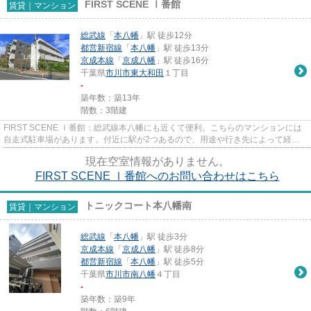
FIRST SCENE Ⅰ番館
賃貸｜マンション
総武線
「
本八幡
」駅 徒歩12分
都営新宿線
「
本八幡
」駅 徒歩13分
京成本線
「
京成八幡
」駅 徒歩16分
千葉県
市川市
東大和田
１丁目
-
築年数：築13年
階数：3階建
FIRST SCENE Ⅰ番館：総武線本八幡にも近くて便利。こちらのマンションには
自走式駐車場があります。付近に駅が2つあるので、用途や行き先によって経路
を選べる物件です。共用部にゴミ...
現在空室情報がありません。
FIRST SCENE Ⅰ番館へのお問い合わせはこちら
トニックコート本八幡南
賃貸｜マンション
総武線
「
本八幡
」駅 徒歩3分
京成本線
「
京成八幡
」駅 徒歩8分
都営新宿線
「
本八幡
」駅 徒歩5分
千葉県
市川市
南八幡
４丁目
-
築年数：築9年