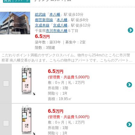
総武線
「
本八幡
」駅 徒歩10分
都営新宿線
「
本八幡
」駅 徒歩8分
京成本線
「
京成八幡
」駅 徒歩12分
千葉県
市川市
南八幡
５丁目
6.5
万円
築年数：築33年 ｜募集中：
2室
階数：3階建
こだわりポイント満載のサザンクロスハイム。物件から254mのところに市川警
察署 南八幡交番があります。こちらの物件はアパートです。こちらのアパートで
は初期費用をカードでお支払い...
6.5
万
円
(管理費・共益費 5,000円)
敷：0ヶ月｜礼：2万円
所在階：1階
間取り：1R
面積：19.95㎡
6.5
万
円
(管理費・共益費 5,000円)
敷：0ヶ月｜礼：2万円
所在階：1階
間取り：1R