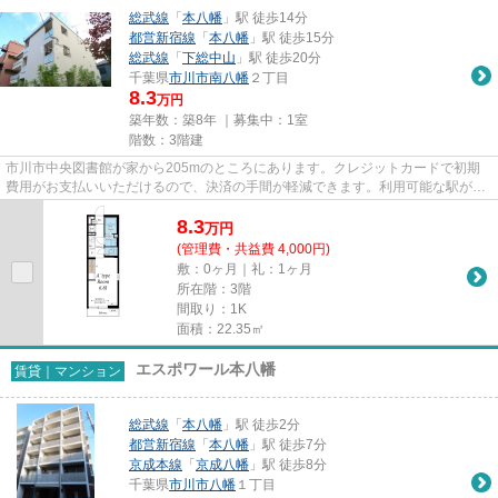
総武線
「
本八幡
」駅 徒歩14分
都営新宿線
「
本八幡
」駅 徒歩15分
総武線
「
下総中山
」駅 徒歩20分
千葉県
市川市
南八幡
２丁目
8.3
万円
築年数：築8年 ｜募集中：
1室
階数：3階建
市川市中央図書館が家から205mのところにあります。クレジットカードで初期
費用がお支払いいただけるので、決済の手間が軽減できます。利用可能な駅が2
駅あり、利便性の高い物件です。...
8.3
万
円
(管理費・共益費 4,000円)
敷：0ヶ月｜礼：1ヶ月
所在階：3階
間取り：1K
面積：22.35㎡
エスポワール本八幡
賃貸｜マンション
総武線
「
本八幡
」駅 徒歩2分
都営新宿線
「
本八幡
」駅 徒歩7分
京成本線
「
京成八幡
」駅 徒歩8分
千葉県
市川市
八幡
１丁目