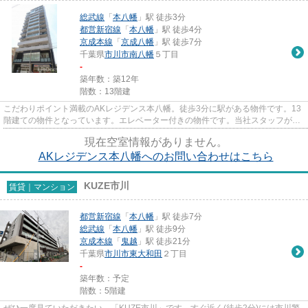
総武線
「
本八幡
」駅 徒歩3分
都営新宿線
「
本八幡
」駅 徒歩4分
京成本線
「
京成八幡
」駅 徒歩7分
千葉県
市川市
南八幡
５丁目
-
築年数：築12年
階数：13階建
こだわりポイント満載のAKレジデンス本八幡。徒歩3分に駅がある物件です。13
階建ての物件となっています。エレベーター付きの物件です。当社スタッフが地
域の賃貸情報をご提供いたしま...
現在空室情報がありません。
AKレジデンス本八幡へのお問い合わせはこちら
KUZE市川
賃貸｜マンション
都営新宿線
「
本八幡
」駅 徒歩7分
総武線
「
本八幡
」駅 徒歩9分
京成本線
「
鬼越
」駅 徒歩21分
千葉県
市川市
東大和田
２丁目
-
築年数：予定
階数：5階建
ぜひ一度見ていただきたい、「KUZE市川」です。すぐ近く(徒歩2分)には市川警