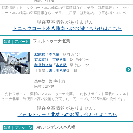
階数：6階建
新着情報：トニックコート本八幡南の空室情報ならコチラ。新着情報：トニック
コート本八幡南の空室情報ならコチラ。共用部には敷地内ごみ置き場・エレベー
タなどが備わっておりとても...
現在空室情報がありません。
トニックコート本八幡南へのお問い合わせはこちら
フォルトゥーナ北葉
賃貸｜アパート
総武線
「
本八幡
」駅 徒歩4分
京成本線
「
京成八幡
」駅 徒歩10分
都営新宿線
「
本八幡
」駅 徒歩10分
千葉県
市川市
南八幡
１丁目
-
築年数：築1年未満
階数：2階建
こだわりポイント満載のフォルトゥーナ北葉。こだわりポイント満載のフォルト
ゥーナ北葉。利便性の高い設備も充実した、高ニーズな2025年築の物件です。こ
ちらの物件はアパートです。...
現在空室情報がありません。
フォルトゥーナ北葉へのお問い合わせはこちら
AKレジデンス本八幡
賃貸｜マンション