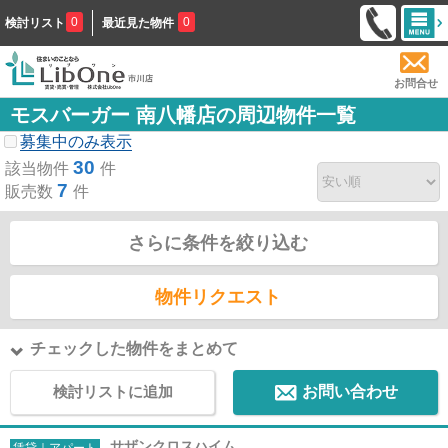
0
0
検討リスト
最近見た物件
お問合せ
モスバーガー 南八幡店の周辺物件一覧
募集中のみ表示
30
該当物件
件
7
販売数
件
さらに条件を絞り込む
物件リクエスト
チェックした物件をまとめて
検討リストに追加
お問い合わせ
サザンクロスハイム
賃貸｜アパート