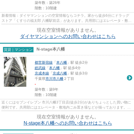
築年数：築26年
階数：10階建
新着情報：ダイヤマンションの空室情報ならコチラ。家から徒歩6分にドラッグ
ストア「くすりの福太郎 八幡駅前店」があります。共用部にはエレベータ・敷地
内ごみ置き場などが揃ってお...
現在空室情報がありません。
ダイヤマンションへのお問い合わせはこちら
N-stage本八幡
賃貸｜マンション
都営新宿線
「
本八幡
」駅 徒歩2分
総武線
「
本八幡
」駅 徒歩4分
京成本線
「
京成八幡
」駅 徒歩3分
千葉県
市川市
八幡
２丁目
-
築年数：築9年
階数：10階建
近くにはセブンイレブン 市川八幡3丁目店(徒歩2分)がありちょっとした買い物に
便利です。共用部にはエレベータ・敷地内ごみ置き場などが揃っております。満
員電車を避けたい方におすす...
現在空室情報がありません。
N-stage本八幡へのお問い合わせはこちら