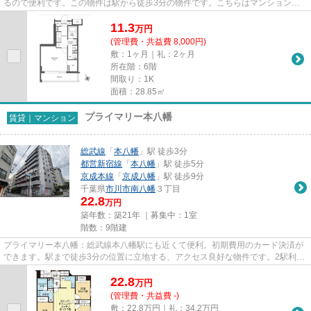
るので便利です。この物件は駅から徒歩3分の物件です。こちらはマンションタ
イプになります。ご利用可能な...
11.3
万
円
(管理費・共益費 8,000円)
敷：1ヶ月｜礼：2ヶ月
所在階：6階
間取り：1K
面積：28.85㎡
プライマリー本八幡
賃貸｜マンション
総武線
「
本八幡
」駅 徒歩3分
都営新宿線
「
本八幡
」駅 徒歩5分
京成本線
「
京成八幡
」駅 徒歩9分
千葉県
市川市
南八幡
３丁目
22.8
万円
築年数：築21年 ｜募集中：
1室
階数：9階建
プライマリー本八幡：総武線本八幡駅にも近くて便利。初期費用のカード決済が
できます。駅まで徒歩3分の位置に立地する、アクセス良好な物件です。2駅利用
可能なアクセスの良い物件で...
22.8
万
円
(管理費・共益費 -)
敷：22.8万円｜礼：34.2万円