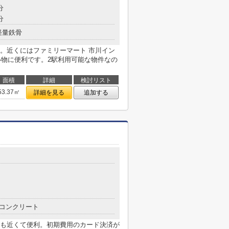
分
分
軽量鉄骨
。近くにはファミリーマート 市川イン
い物に便利です。2駅利用可能な物件なの
面積
詳細
検討リスト
53.37㎡
詳細を見る
追加する
コンクリート
も近くて便利。初期費用のカード決済が