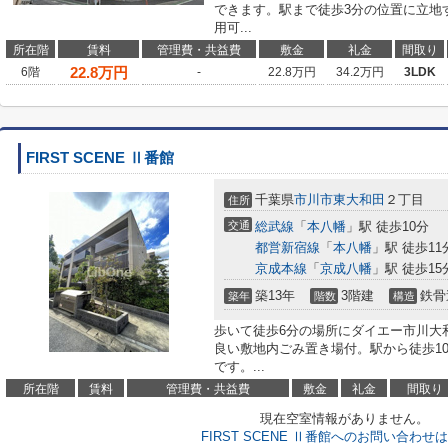
できます。駅まで徒歩3分の位置に立地
用可...
所在階
賃料
管理費・共益費
敷金
礼金
間取り
22.8
万円
6階
-
22.8万円
34.2万円
3LDK
FIRST SCENE Ⅱ番館
千葉県
市川市
東大和田
２丁目
住所
交通
総武線
「
本八幡
」駅 徒歩10分
都営新宿線
「
本八幡
」駅 徒歩11
京成本線
「
京成八幡
」駅 徒歩15
築13年
3階建
鉄骨
築年
階数
構造
歩いて徒歩6分の場所にダイエー市川大
良い敷地内ごみ置き場付。駅から徒歩1
です。...
所在階
賃料
管理費・共益費
敷金
礼金
間取り
現在空室情報がありません。
FIRST SCENE Ⅱ番館へのお問い合わせ