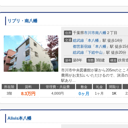
リブリ・南八幡
千葉県
市川市
南八幡
２丁目
住所
交通
総武線
「
本八幡
」駅 徒歩14分
都営新宿線
「
本八幡
」駅 徒歩15
総武線
「
下総中山
」駅 徒歩20分
築8年
3階建
鉄骨
築年
階数
構造
市川市中央図書館が家から205mのと
費用がお支払いいただけるので、決済の
駅あり...
所在階
賃料
管理費・共益費
敷金
礼金
間取り
8.3
万円
0ヶ月
3階
4,000円
1ヶ月
1K
2
Alivis本八幡