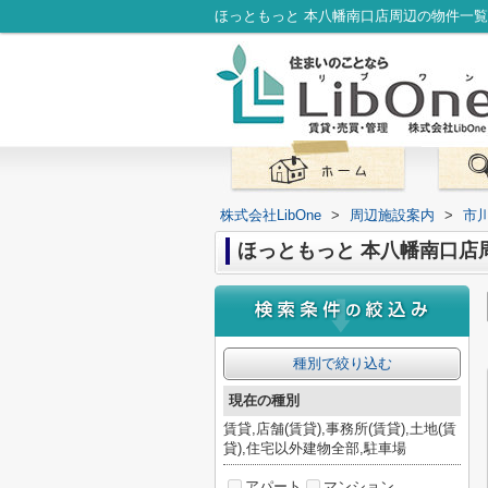
株式会社LibOne
>
周辺施設案内
>
市
ほっともっと 本八幡南口店
種別で絞り込む
現在の種別
賃貸,店舗(賃貸),事務所(賃貸),土地(賃
貸),住宅以外建物全部,駐車場
アパート
マンション