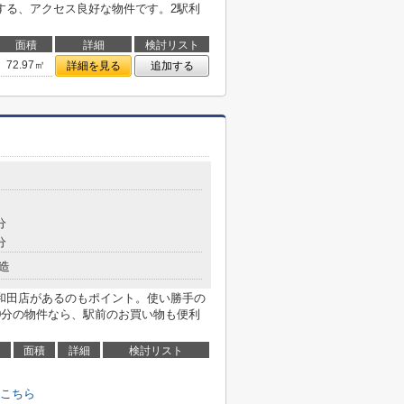
する、アクセス良好な物件です。2駅利
面積
詳細
検討リスト
72.97㎡
詳細を見る
追加する
分
分
造
和田店があるのもポイント。使い勝手の
0分の物件なら、駅前のお買い物も便利
面積
詳細
検討リスト
はこちら