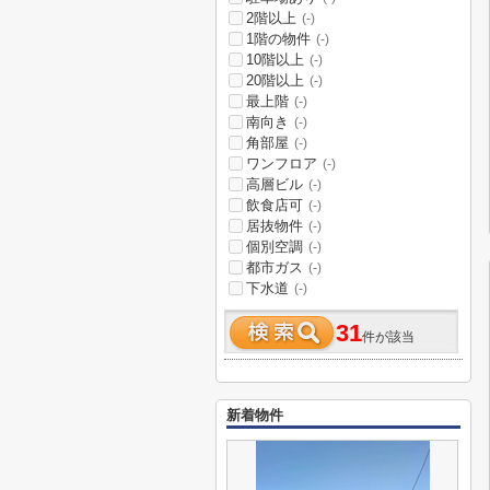
2階以上
(-)
1階の物件
(-)
10階以上
(-)
20階以上
(-)
最上階
(-)
南向き
(-)
角部屋
(-)
ワンフロア
(-)
高層ビル
(-)
飲食店可
(-)
居抜物件
(-)
個別空調
(-)
都市ガス
(-)
下水道
(-)
31
件が該当
新着物件