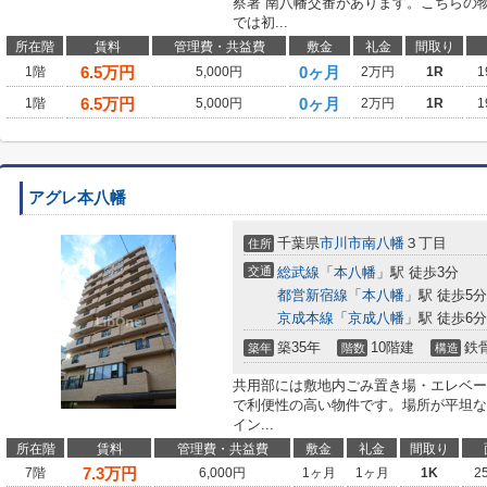
察署 南八幡交番があります。こちらの
では初...
所在階
賃料
管理費・共益費
敷金
礼金
間取り
6.5
万円
0ヶ月
1階
5,000円
2万円
1R
1
6.5
万円
0ヶ月
1階
5,000円
2万円
1R
1
アグレ本八幡
千葉県
市川市
南八幡
３丁目
住所
交通
総武線
「
本八幡
」駅 徒歩3分
都営新宿線
「
本八幡
」駅 徒歩5分
京成本線
「
京成八幡
」駅 徒歩6分
築35年
10階建
鉄
築年
階数
構造
共用部には敷地内ごみ置き場・エレベー
で利便性の高い物件です。場所が平坦な
イン...
所在階
賃料
管理費・共益費
敷金
礼金
間取り
7.3
万円
7階
6,000円
1ヶ月
1ヶ月
1K
2