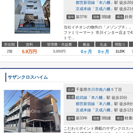
都営新宿線
「
本八幡
」駅 徒歩20
京成本線
「
京成八幡
」駅 徒歩21
築37年
3階建
鉄骨
築年
階数
構造
当社イチオシの物件の「メゾンプチ」。
ファミリーマート 市川インター店まで4
トで...
所在階
賃料
管理費・共益費
敷金
礼金
間取り
5.9
万円
0ヶ月
0ヶ月
2階
3,000円
1LDK
サザンクロスハイム
千葉県
市川市
南八幡
５丁目
住所
交通
総武線
「
本八幡
」駅 徒歩10分
都営新宿線
「
本八幡
」駅 徒歩8分
京成本線
「
京成八幡
」駅 徒歩12
築33年
3階建
軽量
築年
階数
構造
こだわりポイント満載のサザンクロスハ