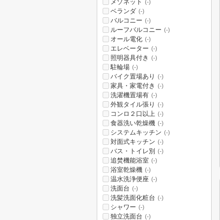
メゾネット
(-)
ベランダ
(-)
バルコニー
(-)
ルーフバルコニー
(-)
オール電化
(-)
エレベーター
(-)
照明器具付き
(-)
駐輪場
(-)
バイク置場あり
(-)
家具・家電付き
(-)
洗濯機置場有
(-)
外観タイル張り
(-)
コンロ２口以上
(-)
食器洗い乾燥機
(-)
システムキッチン
(-)
対面式キッチン
(-)
バス・トイレ別
(-)
追焚機能浴室
(-)
浴室乾燥機
(-)
温水洗浄便座
(-)
洗面台
(-)
洗髪洗面化粧台
(-)
シャワー
(-)
独立洗面台
(-)