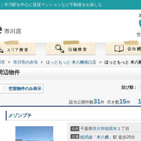
ほっともっと 本八幡南口店周辺の物件一覧｜市川駅を中心に賃貸マンションなど不動産をお探しなら株式会社LibOneへ
営
川市
>
市川市の弁当
>
ほっともっと 本八幡南口店
>
ほっともっと 本八
周辺物件
並び順：
空室物件のみ表示
31
15
1-
該当公開件数
件 空き数
件
メゾンプチ
千葉県
市川市
稲荷木
１丁目
住所
交通
総武線
「
本八幡
」駅 徒歩20分