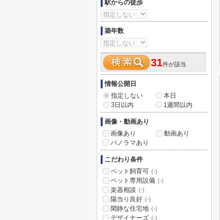
駅からの徒歩
築年数
31
件が該当
情報公開日
指定しない
本日
3日以内
1週間以内
画像・動画あり
画像あり
動画あり
パノラマあり
こだわり条件
ペット飼育可
(-)
ペット専用設備
(-)
楽器相談
(-)
陽当り良好
(-)
閑静な住宅地
(-)
デザイナーズ
(-)