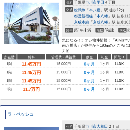
千葉県
市川市
平田
４丁目
住所
交通
総武線
「
本八幡
」駅 徒歩12分
都営新宿線
「
本八幡
」駅 徒歩11
京成本線
「
京成八幡
」駅 徒歩16
築1年未満
5階建
築年
階数
構造
気になるイチオシ物件情報：「Alivis本八
南八幡店」が物件から193mのところに
力的...
所在階
賃料
管理費・共益費
敷金
礼金
間取り
11.45
万円
0ヶ月
1階
15,000円
1ヶ月
1LDK
11.45
万円
0ヶ月
1階
15,000円
1ヶ月
1LDK
11.45
万円
0ヶ月
1階
15,000円
1ヶ月
1LDK
11.7
万円
0ヶ月
2階
15,000円
1ヶ月
1LDK
ラ・ペッシュ
千葉県
市川市
大和田
２丁目
住所