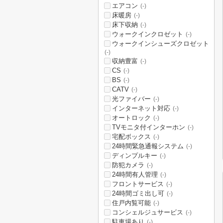
エアコン
(-)
床暖房
(-)
床下収納
(-)
ウォークインクロゼット
(-)
ウォークインシューズクロゼット
(-)
収納豊富
(-)
CS
(-)
BS
(-)
CATV
(-)
光ファイバー
(-)
インターネット対応
(-)
オートロック
(-)
TVモニタ付インターホン
(-)
宅配ボックス
(-)
24時間緊急通報システム
(-)
ディンプルキー
(-)
防犯カメラ
(-)
24時間有人管理
(-)
フロントサービス
(-)
24時間ゴミ出し可
(-)
住戸内覧可能
(-)
コンシェルジュサービス
(-)
駐車場あり
(-)