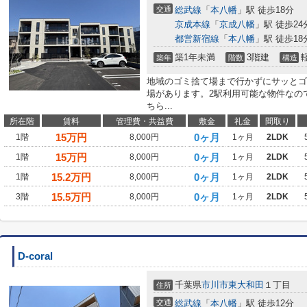
交通
総武線
「
本八幡
」駅 徒歩18分
京成本線
「
京成八幡
」駅 徒歩24
都営新宿線
「
本八幡
」駅 徒歩18
築1年未満
3階建
築年
階数
構造
地域のゴミ捨て場まで行かずにサッとゴ
場があります。2駅利用可能な物件なの
ちら...
所在階
賃料
管理費・共益費
敷金
礼金
間取り
15
万円
0ヶ月
1階
8,000円
1ヶ月
2LDK
15
万円
0ヶ月
1階
8,000円
1ヶ月
2LDK
15.2
万円
0ヶ月
1階
8,000円
1ヶ月
2LDK
15.5
万円
0ヶ月
3階
8,000円
1ヶ月
2LDK
D-coral
千葉県
市川市
東大和田
１丁目
住所
交通
総武線
「
本八幡
」駅 徒歩12分