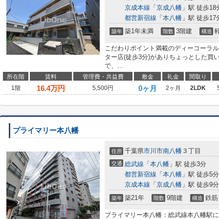
京成本線
「
京成八幡
」駅 徒歩18
都営新宿線
「
本八幡
」駅 徒歩17
築1年未満
3階建
築年
階数
構造
こだわりポイント満載のディーコーラル
ター店(徒歩3分)がありちょっとした買
で、...
所在階
賃料
管理費・共益費
敷金
礼金
間取り
16.4
万円
0ヶ月
1階
5,500円
2ヶ月
2LDK
プライマリー本八幡
千葉県
市川市
南八幡
３丁目
住所
交通
総武線
「
本八幡
」駅 徒歩3分
都営新宿線
「
本八幡
」駅 徒歩5分
京成本線
「
京成八幡
」駅 徒歩9分
築21年
9階建
鉄筋
築年
階数
構造
プライマリー本八幡：総武線本八幡駅に