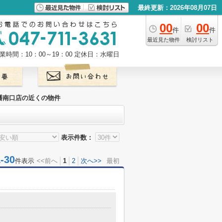
最終更新：2026年08月07日
00
00
件
件
最近見た物件
検討リスト
業時間：10：00～19：00
定休日：水曜日
幡南口店の近くの物件
表示件数：
30
件表示
<<前へ
1
2
次へ>>
最初