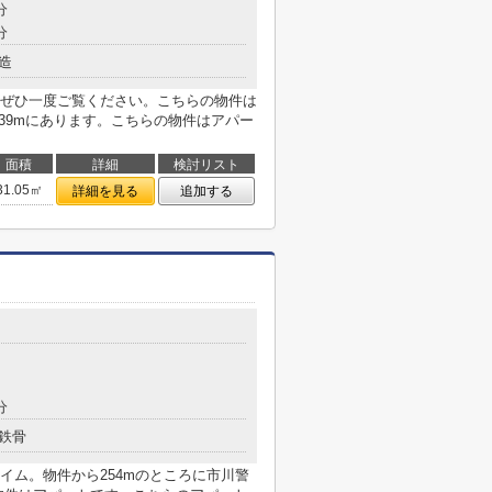
分
分
造
ぜひ一度ご覧ください。こちらの物件は
39mにあります。こちらの物件はアパー
面積
詳細
検討リスト
31.05㎡
詳細を見る
追加する
分
鉄骨
イム。物件から254mのところに市川警