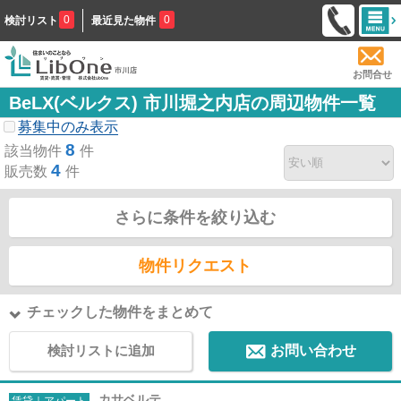
0
0
検討リスト
最近見た物件
お問合せ
BeLX(ベルクス) 市川堀之内店の周辺物件一覧
募集中のみ表示
8
該当物件
件
4
販売数
件
さらに条件を絞り込む
物件リクエスト
チェックした物件をまとめて
検討リストに追加
お問い合わせ
カサベルテ
賃貸｜アパート