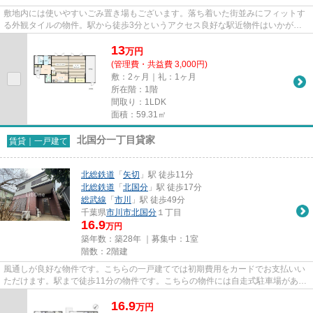
敷地内には使いやすいごみ置き場もございます。落ち着いた街並みにフィットす
る外観タイルの物件。駅から徒歩3分というアクセス良好な駅近物件はいかがで
すか。自走式の駐車場がある物...
13
万
円
(管理費・共益費 3,000円)
敷：2ヶ月｜礼：1ヶ月
所在階：1階
間取り：1LDK
面積：59.31㎡
北国分一丁目貸家
賃貸｜一戸建て
北総鉄道
「
矢切
」駅 徒歩11分
北総鉄道
「
北国分
」駅 徒歩17分
総武線
「
市川
」駅 徒歩49分
千葉県
市川市
北国分
１丁目
16.9
万円
築年数：築28年 ｜募集中：
1室
階数：2階建
風通しが良好な物件です。こちらの一戸建てでは初期費用をカードでお支払いい
ただけます。駅まで徒歩11分の物件です。こちらの物件には自走式駐車場があり
ます。新しい年、新しい出会...
16.9
万
円