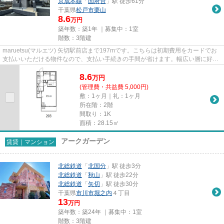
京成本線
「
国府台
」駅 徒歩61分
千葉県
松戸市
栗山
8.6
万円
築年数：築1年 ｜募集中：
1室
階数：3階建
maruetsu(マルエツ) 矢切駅前店まで197mです。こちらは初期費用をカードでお
支払いいただける物件なので、支払い手続きの手間が省けます。幅広い層に好評
な、駅から徒歩7分に立地する...
8.6
万
円
(管理費・共益費 5,000円)
敷：1ヶ月｜礼：1ヶ月
所在階：2階
間取り：1K
面積：28.15㎡
アークガーデン
賃貸｜マンション
北総鉄道
「
北国分
」駅 徒歩3分
北総鉄道
「
秋山
」駅 徒歩22分
北総鉄道
「
矢切
」駅 徒歩30分
千葉県
市川市
堀之内
４丁目
13
万円
築年数：築24年 ｜募集中：
1室
階数：3階建