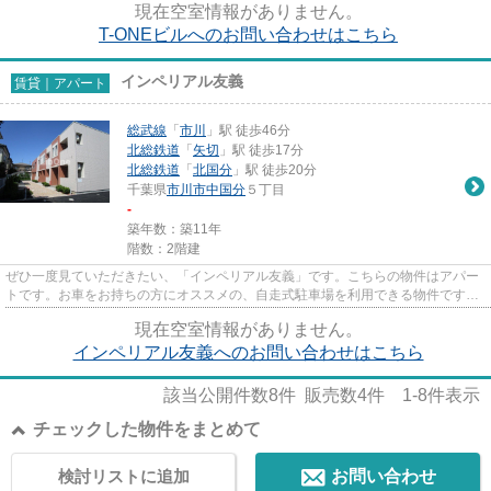
現在空室情報がありません。
T-ONEビルへのお問い合わせはこちら
インペリアル友義
賃貸｜アパート
総武線
「
市川
」駅 徒歩46分
北総鉄道
「
矢切
」駅 徒歩17分
北総鉄道
「
北国分
」駅 徒歩20分
千葉県
市川市
中国分
５丁目
-
築年数：築11年
階数：2階建
ぜひ一度見ていただきたい、「インペリアル友義」です。こちらの物件はアパー
トです。お車をお持ちの方にオススメの、自走式駐車場を利用できる物件です。
敷地内にゴミ置き場を備えて...
現在空室情報がありません。
インペリアル友義へのお問い合わせはこちら
該当公開件数
8
件 販売数
4
件
1-8
件表示
チェックした物件をまとめて
検討リストに追加
お問い合わせ