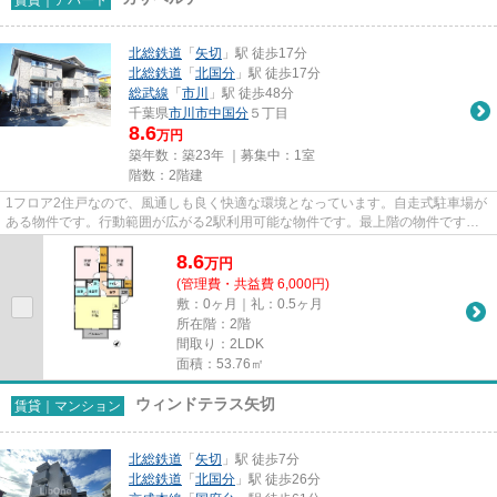
北総鉄道
「
矢切
」駅 徒歩17分
北総鉄道
「
北国分
」駅 徒歩17分
総武線
「
市川
」駅 徒歩48分
千葉県
市川市
中国分
５丁目
8.6
万円
築年数：築23年 ｜募集中：
1室
階数：2階建
1フロア2住戸なので、風通しも良く快適な環境となっています。自走式駐車場が
ある物件です。行動範囲が広がる2駅利用可能な物件です。最上階の物件です。
当社スタッフが地域の賃貸情報...
8.6
万
円
(管理費・共益費 6,000円)
敷：0ヶ月｜礼：0.5ヶ月
所在階：2階
間取り：2LDK
面積：53.76㎡
ウィンドテラス矢切
賃貸｜マンション
北総鉄道
「
矢切
」駅 徒歩7分
北総鉄道
「
北国分
」駅 徒歩26分