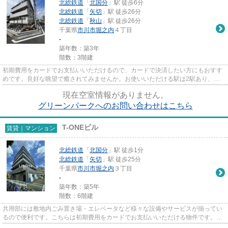
北総鉄道
「
北国分
」駅 徒歩6分
北総鉄道
「
矢切
」駅 徒歩26分
北総鉄道
「
秋山
」駅 徒歩26分
千葉県
市川市
堀之内
４丁目
-
築年数：築3年
階数：3階建
初期費用をカードでお支払いいただけるので、カードで決済したい方にもおすす
めです。良好な眺望で癒されてみませんか。お使いいただける駅は2駅あり、行
き先に応じて使い分けができま...
現在空室情報がありません。
グリーンパークへのお問い合わせはこちら
T-ONEビル
賃貸｜マンション
北総鉄道
「
北国分
」駅 徒歩1分
北総鉄道
「
矢切
」駅 徒歩25分
千葉県
市川市
堀之内
３丁目
-
築年数：築5年
階数：6階建
共用部には敷地内ごみ置き場・エレベータなど様々な設備やサービスが揃ってい
るので便利です。こちらは初期費用をカードでお支払いいただける物件です。付
近にある2つの駅は、用途や行...