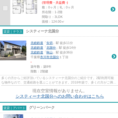
(管理費・共益費 -)
敷：0ヶ月｜礼：0ヶ月
所在階：1-2階
間取り：3LDK
面積：124.00㎡
システィーナ北国分
賃貸｜テラス
北総鉄道
「
矢切
」駅 徒歩11分
北総鉄道
「
北国分
」駅 徒歩14分
北総鉄道
「
秋山
」駅 徒歩36分
千葉県
市川市
北国分
１丁目
-
築年数：築8年
階数：2階建
多くの方からご好評頂いているシスティーナ北国分のご紹介です。2駅利用可能
な物件なので、交通経路を選ぶことができます。2018年築で、多くの方がご満足
の物件はこちらです。自走式駐...
現在空室情報がありません。
システィーナ北国分へのお問い合わせはこちら
グリーンパーク
賃貸｜アパート