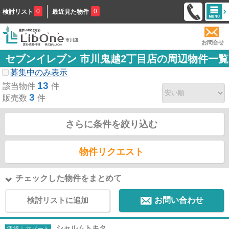
0
0
検討リスト
最近見た物件
お問合せ
セブンイレブン 市川鬼越2丁目店の周辺物件一覧
募集中のみ表示
13
該当物件
件
3
販売数
件
さらに条件を絞り込む
物件リクエスト
チェックした物件をまとめて
検討リストに追加
お問い合わせ
シャルムトキタ
賃貸｜アパート