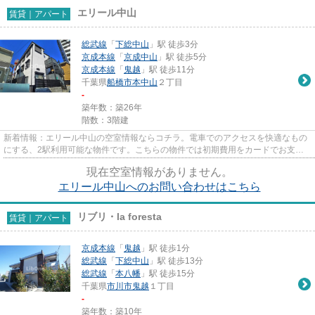
エリール中山
賃貸｜アパート
総武線
「
下総中山
」駅 徒歩3分
京成本線
「
京成中山
」駅 徒歩5分
京成本線
「
鬼越
」駅 徒歩11分
千葉県
船橋市
本中山
２丁目
-
築年数：築26年
階数：3階建
新着情報：エリール中山の空室情報ならコチラ。電車でのアクセスを快適なもの
にする、2駅利用可能な物件です。こちらの物件では初期費用をカードでお支払
いいただけます。場所が平坦な...
現在空室情報がありません。
エリール中山へのお問い合わせはこちら
リブリ・la foresta
賃貸｜アパート
京成本線
「
鬼越
」駅 徒歩1分
総武線
「
下総中山
」駅 徒歩13分
総武線
「
本八幡
」駅 徒歩15分
千葉県
市川市
鬼越
１丁目
-
築年数：築10年