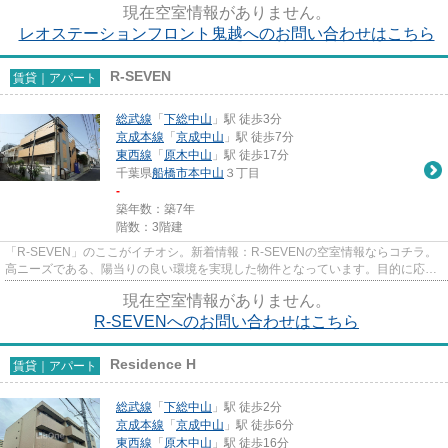
現在空室情報がありません。
レオステーションフロント鬼越へのお問い合わせはこちら
R-SEVEN
賃貸｜アパート
総武線
「
下総中山
」駅 徒歩3分
京成本線
「
京成中山
」駅 徒歩7分
東西線
「
原木中山
」駅 徒歩17分
千葉県
船橋市
本中山
３丁目
-
築年数：築7年
階数：3階建
「R-SEVEN」のここがイチオシ。新着情報：R-SEVENの空室情報ならコチラ。
高ニーズである、陽当りの良い環境を実現した物件となっています。目的に応じ
て選べる2駅利用可能なアパートで...
現在空室情報がありません。
R-SEVENへのお問い合わせはこちら
Residence H
賃貸｜アパート
総武線
「
下総中山
」駅 徒歩2分
京成本線
「
京成中山
」駅 徒歩6分
東西線
「
原木中山
」駅 徒歩16分