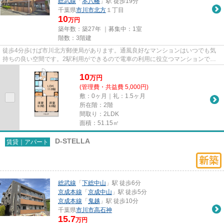
総武線
「
本八幡
」駅 徒歩19分
千葉県
市川市
北方
１丁目
10
万円
築年数：築27年 ｜募集中：
1室
階数：3階建
徒歩4分歩けば市川北方郵便局があります。通風良好なマンションはいつでも気
持ちの良い空間です。2駅利用ができるので電車の利用に役立つマンションで
す。駅までのアクセスが良い、徒...
10
万
円
(管理費・共益費 5,000円)
敷：0ヶ月｜礼：1.5ヶ月
所在階：2階
間取り：2LDK
面積：51.15㎡
D-STELLA
賃貸｜アパート
総武線
「
下総中山
」駅 徒歩6分
京成本線
「
京成中山
」駅 徒歩5分
京成本線
「
鬼越
」駅 徒歩10分
千葉県
市川市
高石神
15.7
万円