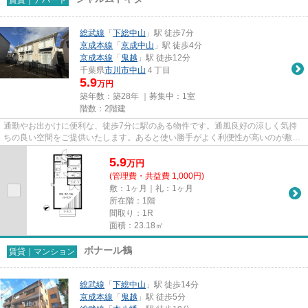
総武線
「
下総中山
」駅 徒歩7分
京成本線
「
京成中山
」駅 徒歩4分
京成本線
「
鬼越
」駅 徒歩12分
千葉県
市川市
中山
４丁目
5.9
万円
築年数：築28年 ｜募集中：
1室
階数：2階建
通勤やお出かけに便利な、徒歩7分に駅のある物件です。通風良好の涼しく気持
ちの良い空間をご提供いたします。あると使い勝手がよく利便性が高いのが敷地
内ごみ置き場です。こちらの物...
5.9
万
円
(管理費・共益費 1,000円)
敷：1ヶ月｜礼：1ヶ月
所在階：1階
間取り：1R
面積：23.18㎡
ボナール鶴
賃貸｜マンション
総武線
「
下総中山
」駅 徒歩14分
京成本線
「
鬼越
」駅 徒歩5分