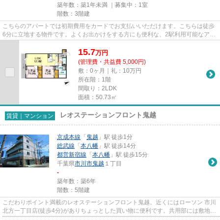
築年数：築1年未満 ｜募集中：
1室
階数：3階建
こちらのアパートでは初期費用をカードでお支払いいただけます。こちらは徒歩
6分に立地する物件です。よくお出かけをする方にも便利な、2駅利用可能なアパ
ートです。入居者にとっても...
15.7
万
円
(管理費・共益費 5,000円)
敷：0ヶ月｜礼：10万円
所在階：1階
間取り：2LDK
面積：50.73㎡
レオステーションフロント鬼越
賃貸｜マンション
京成本線
「
鬼越
」駅 徒歩1分
総武線
「
本八幡
」駅 徒歩14分
都営新宿線
「
本八幡
」駅 徒歩15分
千葉県
市川市
鬼越
１丁目
-
築年数：築6年
階数：5階建
こだわりポイント満載のレオステーションフロント鬼越。近くにはローソン 市川
北方一丁目店(徒歩4分)がありちょっとした買い物に便利です。共用部には敷地内
ごみ置き場・エレベータな...