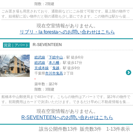
階数：2階建
ごみ置き場も用意されており、通勤前などにごみ捨て可能です。最上階の物件で
す。始発駅に近い物件だと朝の通勤も少し楽にできます。この物件は駅から徒歩
1分の物件です。当社スタッフ...
現在空室情報がありません。
リブリ・la forestaへのお問い合わせはこちら
R-SEVENTEEN
賃貸｜アパート
総武線
「
下総中山
」駅 徒歩6分
総武線
「
本八幡
」駅 徒歩17分
京成本線
「
鬼越
」駅 徒歩9分
千葉県
市川市
鬼高
２丁目
-
築年数：築2年
階数：3階建
船橋本中山郵便局まで483mです。こちらの物件はアパートです。築2年の物件で
す。初期費用はカードで決済いただけます。できるだけ早めに不動産情報を集め
たい方は当社スタッフまでご連...
現在空室情報がありません。
R-SEVENTEENへのお問い合わせはこちら
該当公開件数
13
件 販売数
3
件
1-13
件表示