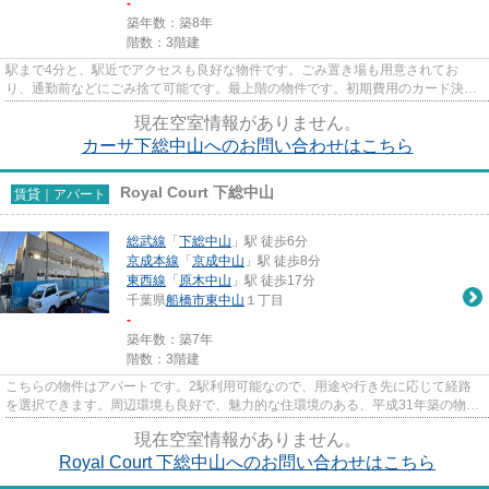
-
築年数：築8年
階数：3階建
駅まで4分と、駅近でアクセスも良好な物件です。ごみ置き場も用意されてお
り、通勤前などにごみ捨て可能です。最上階の物件です。初期費用のカード決済
ができます。できるだけ早めに不...
現在空室情報がありません。
カーサ下総中山へのお問い合わせはこちら
Royal Court 下総中山
賃貸｜アパート
総武線
「
下総中山
」駅 徒歩6分
京成本線
「
京成中山
」駅 徒歩8分
東西線
「
原木中山
」駅 徒歩17分
千葉県
船橋市
東中山
１丁目
-
築年数：築7年
階数：3階建
こちらの物件はアパートです。2駅利用可能なので、用途や行き先に応じて経路
を選択できます。周辺環境も良好で、魅力的な住環境のある、平成31年築の物件
です。敷地内にゴミ置き場が備...
現在空室情報がありません。
Royal Court 下総中山へのお問い合わせはこちら