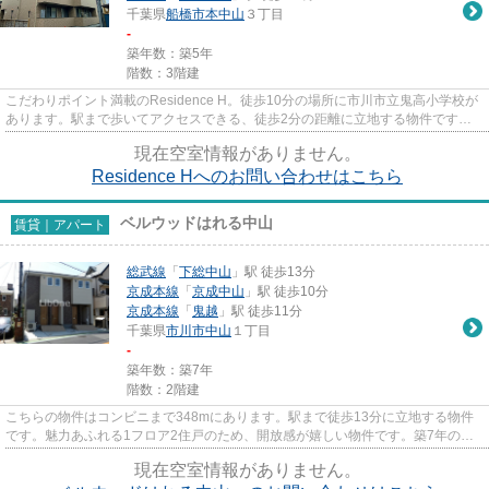
千葉県
船橋市
本中山
３丁目
-
築年数：築5年
階数：3階建
こだわりポイント満載のResidence H。徒歩10分の場所に市川市立鬼高小学校が
あります。駅まで歩いてアクセスできる、徒歩2分の距離に立地する物件です。
初期費用のカード決済ができま...
現在空室情報がありません。
Residence Hへのお問い合わせはこちら
ベルウッドはれる中山
賃貸｜アパート
総武線
「
下総中山
」駅 徒歩13分
京成本線
「
京成中山
」駅 徒歩10分
京成本線
「
鬼越
」駅 徒歩11分
千葉県
市川市
中山
１丁目
-
築年数：築7年
階数：2階建
こちらの物件はコンビニまで348mにあります。駅まで徒歩13分に立地する物件
です。魅力あふれる1フロア2住戸のため、開放感が嬉しい物件です。築7年の設
備が充実した物件となっています...
現在空室情報がありません。