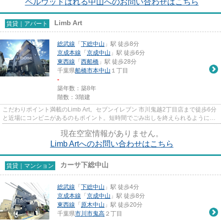
ベルウッドはれる中山へのお問い合わせはこちら
Limb Art
賃貸｜アパート
総武線
「
下総中山
」駅 徒歩8分
京成本線
「
京成中山
」駅 徒歩6分
東西線
「
西船橋
」駅 徒歩28分
千葉県
船橋市
本中山
１丁目
-
築年数：築8年
階数：3階建
こだわりポイント満載のLimb Art。セブンイレブン 市川鬼越2丁目店まで徒歩6分
と近場にコンビニがあるのもポイント。短時間でごみ出しを終えられるように、
敷地内にゴミ置き場を設置し...
現在空室情報がありません。
Limb Artへのお問い合わせはこちら
カーサ下総中山
賃貸｜マンション
総武線
「
下総中山
」駅 徒歩4分
京成本線
「
京成中山
」駅 徒歩8分
東西線
「
原木中山
」駅 徒歩20分
千葉県
市川市
鬼高
２丁目