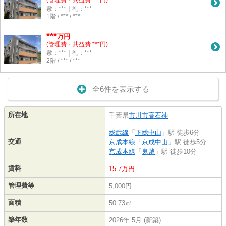
(管理費・共益費 ***円)
敷：***｜礼：***
1階 / *** / ***
***
万円
(管理費・共益費 ***円)
敷：***｜礼：***
2階 / *** / ***
全6件を表示する
所在地
千葉県
市川市
高石神
総武線
「
下総中山
」駅 徒歩6分
交通
京成本線
「
京成中山
」駅 徒歩5分
京成本線
「
鬼越
」駅 徒歩10分
賃料
15.7万円
管理費等
5,000円
面積
50.73㎡
築年数
2026年 5月 (新築)