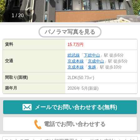
1 / 20
パノラマ写真を見る
賃料
15.7万円
総武線
「
下総中山
」駅 徒歩6分
交通
京成本線
「
京成中山
」駅 徒歩5分
京成本線
「
鬼越
」駅 徒歩10分
間取り(面積)
2LDK(50.73㎡)
築年月
2026年 5月(新築)
メールでお問い合わせする(無料)
電話でお問い合わせする