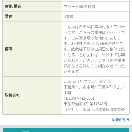
種別/構造
アパート/軽量鉄骨
階建
3階建
こちらは自走式駐車場付きのアパー
トです。こちらの物件はアパートで
す。ごみ置き場は敷地内にありま
す。利便性の高い徒歩6分の物件で
備考
す。総武線下総中山周辺の物件で気
になることがあれば、当社までお問
い合わせください。アクセスや物件
詳細などを詳しくご紹介させていた
だきます。
LibOne（リブワン） 市川店
千葉県市川市市川１丁目9-7 ISビル
１階
取扱会社
TEL:047-711-3631
千葉県知事 (2) 第17641号
（一社）千葉県宅地建物取引業協会
情報の見方