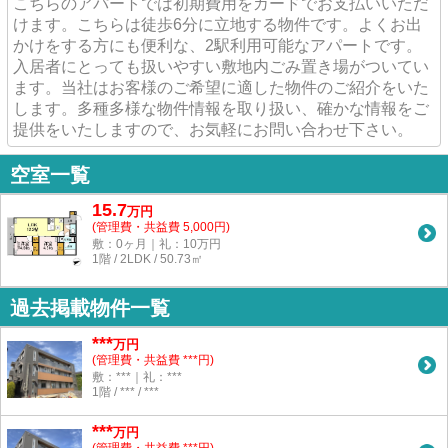
こちらのアパートでは初期費用をカードでお支払いいただ
けます。こちらは徒歩6分に立地する物件です。よくお出
かけをする方にも便利な、2駅利用可能なアパートです。
入居者にとっても扱いやすい敷地内ごみ置き場がついてい
ます。当社はお客様のご希望に適した物件のご紹介をいた
します。多種多様な物件情報を取り扱い、確かな情報をご
提供をいたしますので、お気軽にお問い合わせ下さい。
空室一覧
15.7
万
円
(管理費・共益費 5,000円)
敷：0ヶ月｜礼：10万円
1階 / 2LDK / 50.73㎡
過去掲載物件一覧
***
万円
(管理費・共益費 ***円)
敷：***｜礼：***
1階 / *** / ***
***
万円