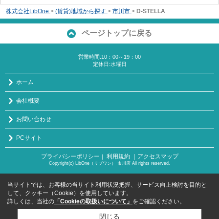
株式会社LibOne
>
(賃貸)地域から探す
>
市川市
>
D-STELLA
ページトップに戻る
営業時間:10：00～19：00
定休日:水曜日
ホーム
会社概要
お問い合わせ
PCサイト
プライバシーポリシー
利用規約
｜アクセスマップ
｜
Copyright(c) LibOne（リブワン） 市川店 All rights reserved.
当サイトでは、お客様の当サイト利用状況把握、サービス向上検討を目的と
して、クッキー（Cookie）を使用しています。
詳しくは、当社の
「Cookieの取扱いについて」
をご確認ください。
閉じる