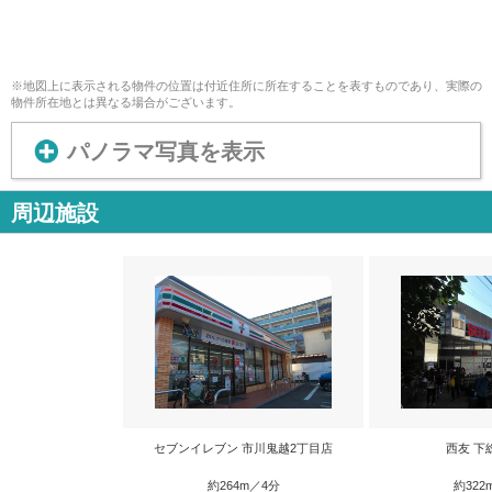
※地図上に表示される物件の位置は付近住所に所在することを表すものであり、実際の
物件所在地とは異なる場合がございます。
パノラマ写真を表示
周辺施設
セブンイレブン 市川鬼越2丁目店
西友 下
約264m／4分
約322