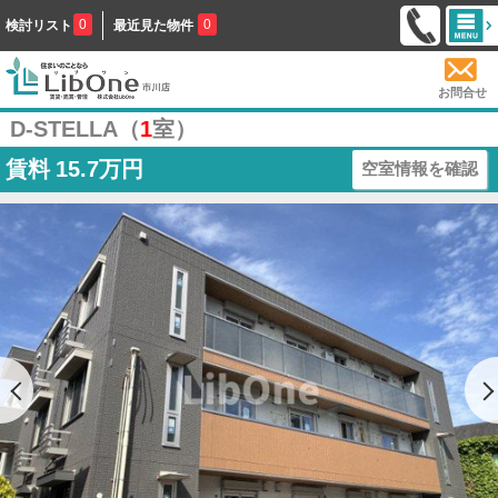
0
0
検討リスト
最近見た物件
お問合せ
D-STELLA（
1
室）
賃料
15.7万円
空室情報を確認