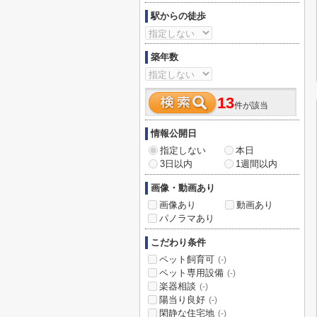
駅からの徒歩
築年数
13
件が該当
情報公開日
指定しない
本日
3日以内
1週間以内
画像・動画あり
画像あり
動画あり
パノラマあり
こだわり条件
ペット飼育可
(-)
ペット専用設備
(-)
楽器相談
(-)
陽当り良好
(-)
閑静な住宅地
(-)