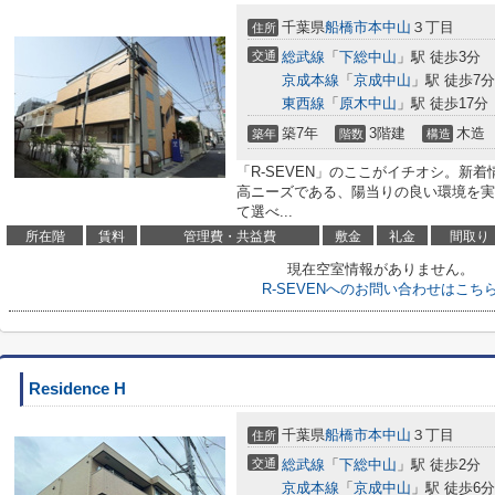
千葉県
船橋市
本中山
３丁目
住所
交通
総武線
「
下総中山
」駅 徒歩3分
京成本線
「
京成中山
」駅 徒歩7分
東西線
「
原木中山
」駅 徒歩17分
築7年
3階建
木造
築年
階数
構造
「R-SEVEN」のここがイチオシ。新着
高ニーズである、陽当りの良い環境を実
て選べ...
所在階
賃料
管理費・共益費
敷金
礼金
間取り
現在空室情報がありません。
R-SEVENへのお問い合わせはこち
Residence H
千葉県
船橋市
本中山
３丁目
住所
交通
総武線
「
下総中山
」駅 徒歩2分
京成本線
「
京成中山
」駅 徒歩6分