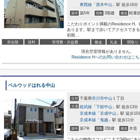
東西線
「
原木中山
」駅 徒歩16分
築5年
3階建
軽量
築年
階数
構造
こだわりポイント満載のResidence 
あります。駅まで歩いてアクセスできる
初期...
所在階
賃料
管理費・共益費
敷金
礼金
間取り
現在空室情報がありません。
Residence Hへのお問い合わせはこ
ベルウッドはれる中山
千葉県
市川市
中山
１丁目
住所
交通
総武線
「
下総中山
」駅 徒歩13分
京成本線
「
京成中山
」駅 徒歩10
京成本線
「
鬼越
」駅 徒歩11分
築7年
2階建
木造
築年
階数
構造
こちらの物件はコンビニまで348mにあ