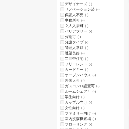
デザイナーズ
(-)
リノベーション済
(-)
保証人不要
(-)
事務所可
(-)
２人入居可
(-)
バリアフリー
(-)
分割可
(-)
分譲タイプ
(-)
管理人常駐
(-)
眺望良好
(-)
二世帯住宅
(-)
フリーレント
(-)
カードキー
(-)
オープンハウス
(-)
外国人可
(-)
ガスコンロ設置可
(-)
ルームシェア可
(-)
学生向け
(-)
カップル向け
(-)
女性向け
(-)
ファミリー向け
(-)
室内洗濯機置場
(-)
フローリング
(-)