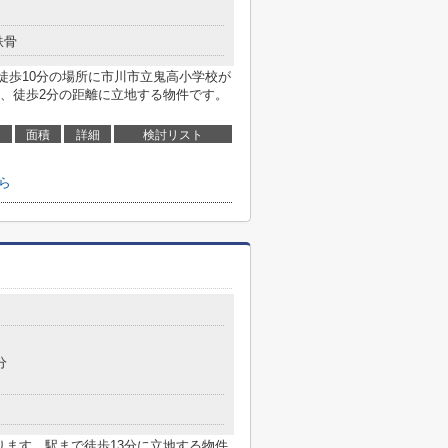
鉄骨
H。徒歩10分の場所に市川市立鬼高小学校が
、徒歩2分の距離に立地する物件です。
面積
詳細
検討リスト
ちら
分
ります。駅まで徒歩13分に立地する物件