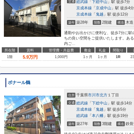
交通
総武線
「
下総中山
」駅 徒歩7分
京成本線
「
京成中山
」駅 徒歩4分
京成本線
「
鬼越
」駅 徒歩12分
築28年
2階建
木造
築年
階数
構造
通勤やお出かけに便利な、徒歩7分に駅
ちの良い空間をご提供いたします。ある
内ご...
所在階
賃料
管理費・共益費
敷金
礼金
間取り
5.9
万円
1階
1,000円
1ヶ月
1ヶ月
1R
2
ボナール鶴
千葉県
市川市
北方
１丁目
住所
交通
総武線
「
下総中山
」駅 徒歩14分
京成本線
「
鬼越
」駅 徒歩5分
総武線
「
本八幡
」駅 徒歩19分
築27年
3階建
鉄骨
築年
階数
構造