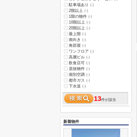
駐車場あり
(-)
2階以上
(-)
1階の物件
(-)
10階以上
(-)
20階以上
(-)
最上階
(-)
南向き
(-)
角部屋
(-)
ワンフロア
(-)
高層ビル
(-)
飲食店可
(-)
居抜物件
(-)
個別空調
(-)
都市ガス
(-)
下水道
(-)
13
件が該当
新着物件