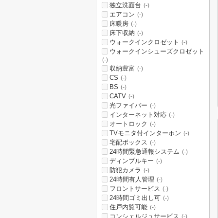
独立洗面台
(-)
エアコン
(-)
床暖房
(-)
床下収納
(-)
ウォークインクロゼット
(-)
ウォークインシューズクロゼット
(-)
収納豊富
(-)
CS
(-)
BS
(-)
CATV
(-)
光ファイバー
(-)
インターネット対応
(-)
オートロック
(-)
TVモニタ付インターホン
(-)
宅配ボックス
(-)
24時間緊急通報システム
(-)
ディンプルキー
(-)
防犯カメラ
(-)
24時間有人管理
(-)
フロントサービス
(-)
24時間ゴミ出し可
(-)
住戸内覧可能
(-)
コンシェルジュサービス
(-)