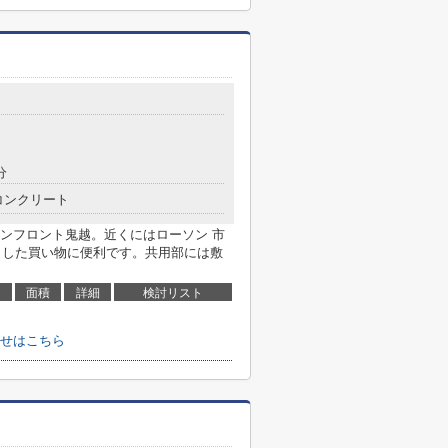
分
コンクリート
ンフロント鬼越。近くにはローソン 市
っとした買い物に便利です。共用部には敷
面積
詳細
検討リスト
せはこちら