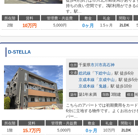
徒歩4分歩けば市川北方郵便局がありま
持ちの良い空間です。2駅利用ができる
す。駅...
所在階
賃料
管理費・共益費
敷金
礼金
間取り
10
万円
0ヶ月
2階
5,000円
1.5ヶ月
2LDK
D-STELLA
千葉県
市川市
高石神
住所
交通
総武線
「
下総中山
」駅 徒歩6分
京成本線
「
京成中山
」駅 徒歩5分
京成本線
「
鬼越
」駅 徒歩10分
築1年未満
3階建
築年
階数
構造
こちらのアパートでは初期費用をカード
6分に立地する物件です。よくお出かけ
パー...
所在階
賃料
管理費・共益費
敷金
礼金
間取り
15.7
万円
0ヶ月
1階
5,000円
10万円
2LDK