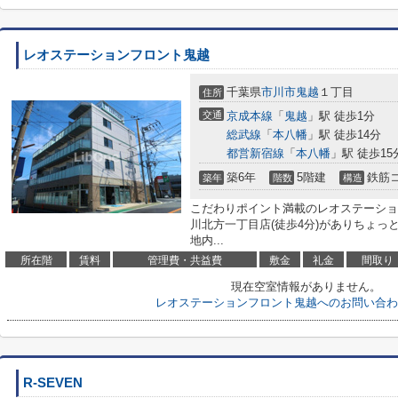
レオステーションフロント鬼越
千葉県
市川市
鬼越
１丁目
住所
交通
京成本線
「
鬼越
」駅 徒歩1分
総武線
「
本八幡
」駅 徒歩14分
都営新宿線
「
本八幡
」駅 徒歩15
築6年
5階建
鉄筋
築年
階数
構造
こだわりポイント満載のレオステーショ
川北方一丁目店(徒歩4分)がありちょ
地内...
所在階
賃料
管理費・共益費
敷金
礼金
間取り
現在空室情報がありません。
レオステーションフロント鬼越へのお問い合わ
R-SEVEN