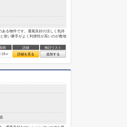
のある物件です。通風良好の涼しく気持
と使い勝手がよく利便性が高いのが敷地
面積
詳細
検討リスト
3.18㎡
詳細を見る
追加する
造