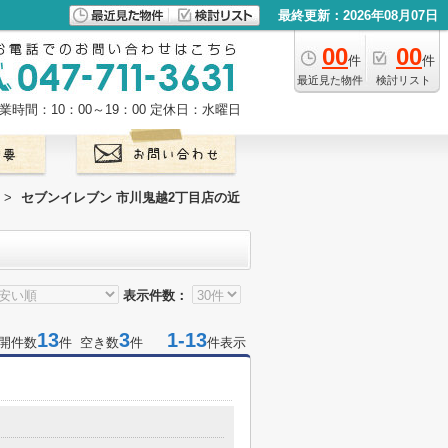
最終更新：2026年08月07日
00
00
件
件
最近見た物件
検討リスト
業時間：10：00～19：00
定休日：水曜日
>
セブンイレブン 市川鬼越2丁目店の近
表示件数：
13
3
1-13
開件数
件 空き数
件
件表示