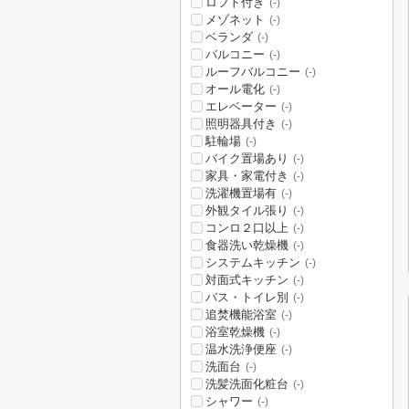
ロフト付き
(-)
メゾネット
(-)
ベランダ
(-)
バルコニー
(-)
ルーフバルコニー
(-)
オール電化
(-)
エレベーター
(-)
照明器具付き
(-)
駐輪場
(-)
バイク置場あり
(-)
家具・家電付き
(-)
洗濯機置場有
(-)
外観タイル張り
(-)
コンロ２口以上
(-)
食器洗い乾燥機
(-)
システムキッチン
(-)
対面式キッチン
(-)
バス・トイレ別
(-)
追焚機能浴室
(-)
浴室乾燥機
(-)
温水洗浄便座
(-)
洗面台
(-)
洗髪洗面化粧台
(-)
シャワー
(-)