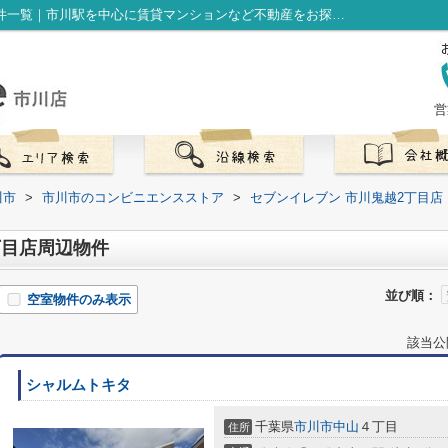
セブンイレブン 市川鬼越2丁目店周辺の物件一覧｜市川駅を中心に賃貸マンションなど不動産をお探しなら株式会社LibOneへ
営
川市
>
市川市のコンビニエンスストア
>
セブンイレブン 市川鬼越2丁目店
丁目店周辺物件
並び順：
空室物件のみ表示
該当公
シャルムトキタ
千葉県
市川市
中山
４丁目
住所