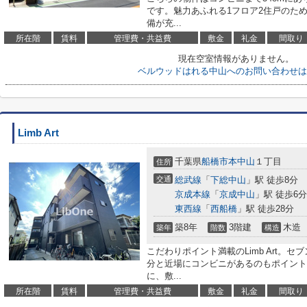
です。魅力あふれる1フロア2住戸のた
備が充...
所在階
賃料
管理費・共益費
敷金
礼金
間取り
現在空室情報がありません。
ベルウッドはれる中山へのお問い合わせは
Limb Art
千葉県
船橋市
本中山
１丁目
住所
交通
総武線
「
下総中山
」駅 徒歩8分
京成本線
「
京成中山
」駅 徒歩6分
東西線
「
西船橋
」駅 徒歩28分
築8年
3階建
木造
築年
階数
構造
こだわりポイント満載のLimb Art。セ
分と近場にコンビニがあるのもポイント
に、敷...
所在階
賃料
管理費・共益費
敷金
礼金
間取り