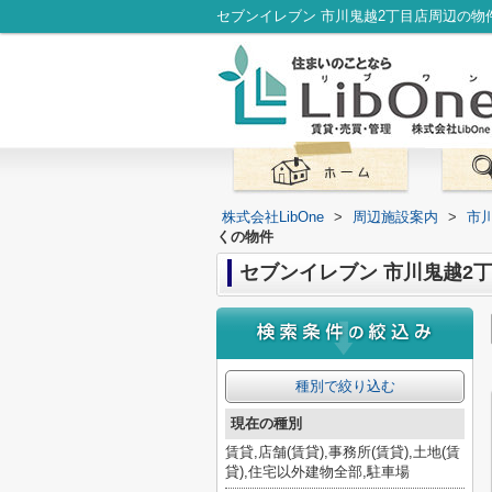
株式会社LibOne
>
周辺施設案内
>
市
くの物件
セブンイレブン 市川鬼越2
種別で絞り込む
現在の種別
賃貸,店舗(賃貸),事務所(賃貸),土地(賃
貸),住宅以外建物全部,駐車場