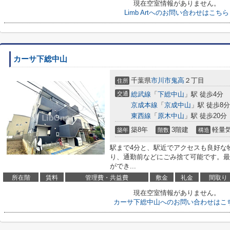
現在空室情報がありません。
Limb Artへのお問い合わせはこちら
カーサ下総中山
千葉県
市川市
鬼高
２丁目
住所
交通
総武線
「
下総中山
」駅 徒歩4分
京成本線
「
京成中山
」駅 徒歩8分
東西線
「
原木中山
」駅 徒歩20分
築8年
3階建
軽量
築年
階数
構造
駅まで4分と、駅近でアクセスも良好な
り、通勤前などにごみ捨て可能です。最
ができ...
所在階
賃料
管理費・共益費
敷金
礼金
間取り
現在空室情報がありません。
カーサ下総中山へのお問い合わせはこ