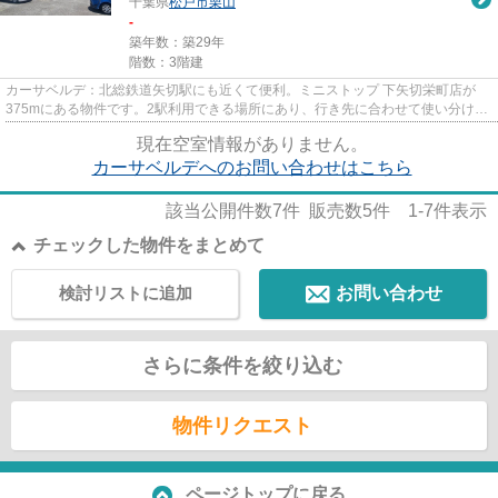
千葉県
松戸市
栗山
-
築年数：築29年
階数：3階建
カーサベルデ：北総鉄道矢切駅にも近くて便利。ミニストップ 下矢切栄町店が
375mにある物件です。2駅利用できる場所にあり、行き先に合わせて使い分けが
できます。敷地内にごみ置き場...
現在空室情報がありません。
カーサベルデへのお問い合わせはこちら
該当公開件数
7
件 販売数
5
件
1-7
件表示
チェックした物件をまとめて
検討リストに追加
お問い合わせ
さらに条件を絞り込む
物件リクエスト
ページトップに戻る