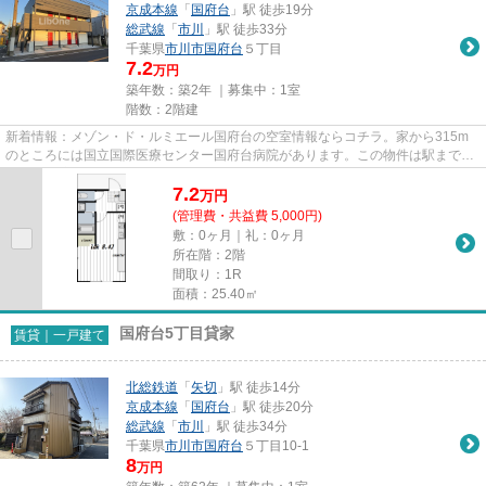
京成本線
「
国府台
」駅 徒歩19分
総武線
「
市川
」駅 徒歩33分
千葉県
市川市
国府台
５丁目
7.2
万円
築年数：築2年 ｜募集中：
1室
階数：2階建
新着情報：メゾン・ド・ルミエール国府台の空室情報ならコチラ。家から315m
のところには国立国際医療センター国府台病院があります。この物件は駅まで徒
歩13分の立地です。敷地内には...
7.2
万
円
(管理費・共益費 5,000円)
敷：0ヶ月｜礼：0ヶ月
所在階：2階
間取り：1R
面積：25.40㎡
国府台5丁目貸家
賃貸｜一戸建て
北総鉄道
「
矢切
」駅 徒歩14分
京成本線
「
国府台
」駅 徒歩20分
総武線
「
市川
」駅 徒歩34分
千葉県
市川市
国府台
５丁目10-1
8
万円