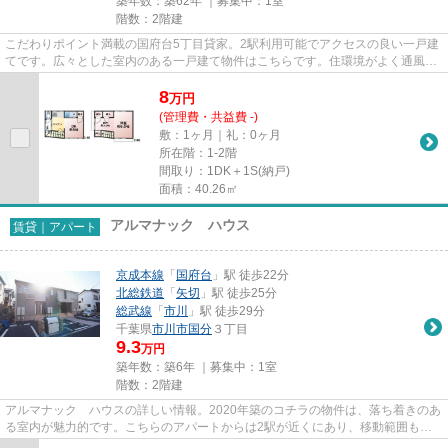
築年数：築62年 ｜募集中：
1室
階数：2階建
こだわりポイント満載の国府台5丁目貸家。2駅利用可能でアクセスの良い一戸建
てです。広々とした室内のある一戸建て物件はこちらです。住環境がよく通風良
好で日も入る一戸建てをご提...
8
万
円
(管理費・共益費 -)
敷：1ヶ月｜礼：0ヶ月
所在階：1-2階
間取り：1DK＋1S(納戸)
面積：40.26㎡
アルマナック ハウス
賃貸｜アパート
京成本線
「
国府台
」駅 徒歩22分
北総鉄道
「
矢切
」駅 徒歩25分
総武線
「
市川
」駅 徒歩29分
千葉県
市川市
国分
３丁目
9.3
万円
築年数：築6年 ｜募集中：
1室
階数：2階建
アルマナック ハウスの詳しい情報。2020年築のコチラの物件は、落ち着きのあ
る室内が魅力的です。こちらのアパートからは2駅が近くにあり、移動範囲も広
がります。落ち着いた街並みが...