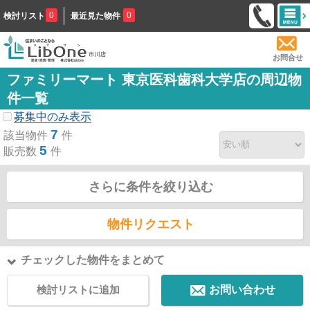
0
0
検討リスト
最近見た物件
お問合せ
ファミリーマート 東京医科歯科大学店の周辺物
件一覧
募集中のみ表示
7
該当物件
件
5
販売数
件
さらに条件を絞り込む
物件リクエスト
チェックした物件をまとめて
検討リストに追加
お問い合わせ