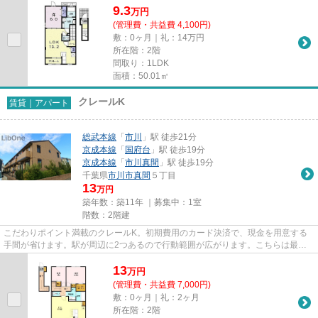
9.3
万
円
(管理費・共益費 4,100円)
敷：0ヶ月｜礼：14万円
所在階：2階
間取り：1LDK
面積：50.01㎡
クレールK
賃貸｜アパート
総武本線
「
市川
」駅 徒歩21分
京成本線
「
国府台
」駅 徒歩19分
京成本線
「
市川真間
」駅 徒歩19分
千葉県
市川市
真間
５丁目
13
万円
築年数：築11年 ｜募集中：
1室
階数：2階建
こだわりポイント満載のクレールK。初期費用のカード決済で、現金を用意する
手間が省けます。駅が周辺に2つあるので行動範囲が広がります。こちらは最上
階の物件です。市川市エリアに...
13
万
円
(管理費・共益費 7,000円)
敷：0ヶ月｜礼：2ヶ月
所在階：2階