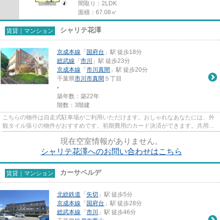
間取り：2LDK
面積：67.08㎡
シャリテ花澤
賃貸｜マンション
京成本線
「
国府台
」駅 徒歩18分
総武線
「
市川
」駅 徒歩23分
京成本線
「
市川真間
」駅 徒歩20分
千葉県
市川市
真間
５丁目
-
築年数：築22年
階数：3階建
こちらの物件は自走式駐車場がご利用いただけます。おしゃれなあなたには、外
観タイル張りの物件がおすすめです。初期費用のカード決済ができます。共用部
に住民専用のゴミ置き場を備...
現在空室情報がありません。
シャリテ花澤へのお問い合わせはこちら
カーサベルデ
賃貸｜マンション
北総鉄道
「
矢切
」駅 徒歩5分
京成本線
「
国府台
」駅 徒歩28分
総武本線
「
市川
」駅 徒歩46分