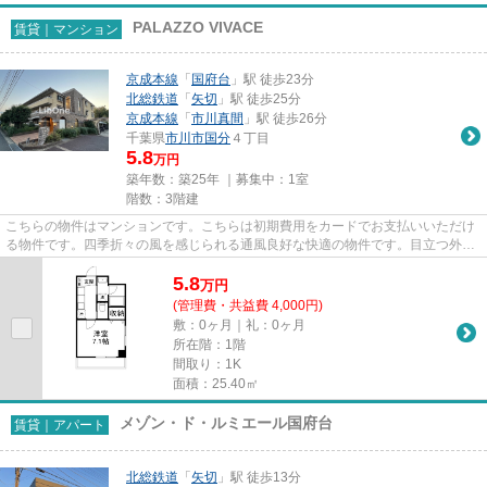
PALAZZO VIVACE
賃貸｜マンション
京成本線
「
国府台
」駅 徒歩23分
北総鉄道
「
矢切
」駅 徒歩25分
京成本線
「
市川真間
」駅 徒歩26分
千葉県
市川市
国分
４丁目
5.8
万円
築年数：築25年 ｜募集中：
1室
階数：3階建
こちらの物件はマンションです。こちらは初期費用をカードでお支払いいただけ
る物件です。四季折々の風を感じられる通風良好な快適の物件です。目立つ外観
と洗練された設計の内装を持...
5.8
万
円
(管理費・共益費 4,000円)
敷：0ヶ月｜礼：0ヶ月
所在階：1階
間取り：1K
面積：25.40㎡
メゾン・ド・ルミエール国府台
賃貸｜アパート
北総鉄道
「
矢切
」駅 徒歩13分