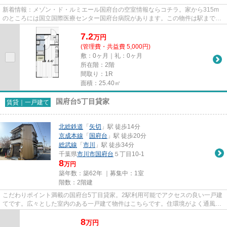
新着情報：メゾン・ド・ルミエール国府台の空室情報ならコチラ。家から315m
のところには国立国際医療センター国府台病院があります。この物件は駅まで徒
歩13分の立地です。敷地内には...
7.2
万
円
(管理費・共益費 5,000円)
敷：0ヶ月｜礼：0ヶ月
所在階：2階
間取り：1R
面積：25.40㎡
国府台5丁目貸家
賃貸｜一戸建て
北総鉄道
「
矢切
」駅 徒歩14分
京成本線
「
国府台
」駅 徒歩20分
総武線
「
市川
」駅 徒歩34分
千葉県
市川市
国府台
５丁目10-1
8
万円
築年数：築62年 ｜募集中：
1室
階数：2階建
こだわりポイント満載の国府台5丁目貸家。2駅利用可能でアクセスの良い一戸建
てです。広々とした室内のある一戸建て物件はこちらです。住環境がよく通風良
好で日も入る一戸建てをご提...
8
万
円