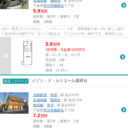
京成本線
「
国府台
」駅 徒歩43分
千葉県
市川市
国府台
６丁目
5.9
万円
築年数：築2年 ｜募集中：
1室
階数：2階建
ぜひ一度見ていただきたい、「クラッソ」です。電車移動の多い方に嬉しい駅か
ら徒歩9分の物件です。近くに2駅ある、アクセスが良い物件です。敷地内ごみ置
き場が近くて便利。市川市エ...
5.9
万
円
(管理費・共益費 6,000円)
敷：0ヶ月｜礼：0ヶ月
所在階：2階
間取り：1K
面積：21.50㎡
メゾン・ド・ルミエール国府台
賃貸｜アパート
北総鉄道
「
矢切
」駅 徒歩13分
京成本線
「
国府台
」駅 徒歩19分
総武線
「
市川
」駅 徒歩33分
千葉県
市川市
国府台
５丁目
7.2
万円
築年数：築2年 ｜募集中：
1室
階数：2階建