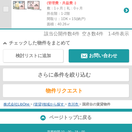
(管理費・共益費 -)
敷：1ヶ月｜礼：0ヶ月
所在階：1-2階
間取り：1DK＋1S(納戸)
面積：40.26㎡
該当公開件数
4
件 空き数
4
件
1-4
件表示
チェックした物件をまとめて
検討リストに追加
お問い合わせ
さらに条件を絞り込む
物件リクエスト
株式会社LibOne
>
(賃貸)地域から探す
>
市川市
>
国府台の賃貸物件
ページトップに戻る
営業時間:10：00～19：00