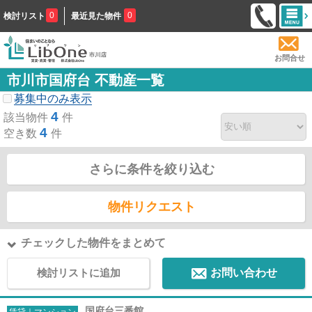
0
0
検討リスト
最近見た物件
お問合せ
市川市国府台 不動産一覧
募集中のみ表示
4
該当物件
件
4
空き数
件
さらに条件を絞り込む
物件リクエスト
チェックした物件をまとめて
検討リストに追加
お問い合わせ
国府台三番館
賃貸｜マンション