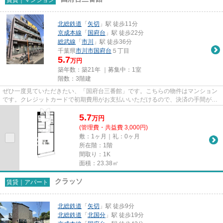
北総鉄道
「
矢切
」駅 徒歩11分
京成本線
「
国府台
」駅 徒歩22分
総武線
「
市川
」駅 徒歩36分
千葉県
市川市
国府台
５丁目
5.7
万円
築年数：築21年 ｜募集中：
1室
階数：3階建
ぜひ一度見ていただきたい、「国府台三番館」です。こちらの物件はマンション
です。クレジットカードで初期費用がお支払いいただけるので、決済の手間が軽
減できます。駅まで歩いて11...
5.7
万
円
(管理費・共益費 3,000円)
敷：1ヶ月｜礼：0ヶ月
所在階：1階
間取り：1K
面積：23.38㎡
クラッソ
賃貸｜アパート
北総鉄道
「
矢切
」駅 徒歩9分
北総鉄道
「
北国分
」駅 徒歩19分