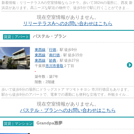
新着情報：リリーテラスAの空室情報ならコチラ。歩いて382mの場所に、西友 新
浜店があります。高ニーズな駅近の物件で、徒歩5分で駅に行くことができま
す。こちらは初期費用をカードで...
現在空室情報がありません。
リリーテラスAへのお問い合わせはこちら
パステル・ブラン
賃貸｜アパート
東西線
「
行徳
」駅 徒歩9分
東西線
「
南行徳
」駅 徒歩15分
東西線
「
妙典
」駅 徒歩27分
千葉県
市川市
香取
２丁目
-
築年数：築7年
階数：2階建
歩いて徒歩6分の場所にドラッグストア マツモトキヨシ 市川行徳店もあります。
駅から徒歩9分のアパートで、電車での通勤にも便利な立地です。外観タイル張
りは、いつまでも外観をきれ...
現在空室情報がありません。
パステル・ブランへのお問い合わせはこちら
Grandpa雅夢
賃貸｜マンション