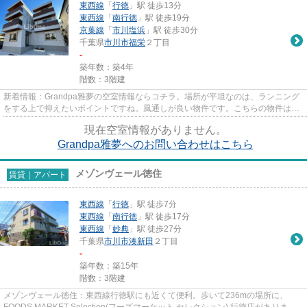
東西線
「
行徳
」駅 徒歩13分
東西線
「
南行徳
」駅 徒歩19分
京葉線
「
市川塩浜
」駅 徒歩30分
千葉県
市川市
福栄
２丁目
-
築年数：築4年
階数：3階建
新着情報：Grandpa雅夢の空室情報ならコチラ。場所が平坦なのは、ランニング
をする上で抑えたいポイントですね。風通しが良い物件です。こちらの物件はマ
ンションです。できるだけ早め...
現在空室情報がありません。
Grandpa雅夢へのお問い合わせはこちら
メゾンヴェール徳住
賃貸｜アパート
東西線
「
行徳
」駅 徒歩7分
東西線
「
南行徳
」駅 徒歩17分
東西線
「
妙典
」駅 徒歩27分
千葉県
市川市
湊新田
２丁目
-
築年数：築15年
階数：3階建
メゾンヴェール徳住：東西線行徳駅にも近くて便利。歩いて236mの場所に、
FOODS MARKET Selection(フーズマーケット セレクション) 行徳店がありま