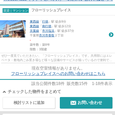
フローリッシュプレイス
賃貸｜マンション
東西線
「
行徳
」駅 徒歩9分
東西線
「
南行徳
」駅 徒歩12分
京葉線
「
市川塩浜
」駅 徒歩37分
千葉県
市川市
香取
２丁目
-
築年数：築8年
階数：3階建
ぜひ一度見ていただきたい、「フローリッシュプレイス」です。共用部にはエレ
ベータ・敷地内ごみ置き場など様々な設備やサービスが揃っているので便利で
す。しっかりとした造りが自慢...
現在空室情報がありません。
フローリッシュプレイスへのお問い合わせはこちら
該当公開件数
18
件 販売数
15
件
1-18
件表示
チェックした物件をまとめて
検討リストに追加
お問い合わせ