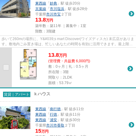
東西線
「
妙典
」駅 徒歩20分
京葉線
「
市川塩浜
」駅 徒歩28分
千葉県
市川市
宝
２丁目
13.8
万円
築年数：築11年 ｜募集中：
1室
階数：3階建
歩いて260mの場所に、Y&#039;s mart Discover(ワイズディスカ) 末広店がありま
す。敷地内ごみ置き場は、忙しいあなたの時間を有効に活用できます。最上階の
物件です。自走式駐車場...
13.8
万
円
(管理費・共益費 6,000円)
敷：0ヶ月｜礼：0.5ヶ月
所在階：3階
間取り：2LDK
面積：53.79㎡
ｋハウス
賃貸｜アパート
東西線
「
南行徳
」駅 徒歩11分
東西線
「
行徳
」駅 徒歩11分
東西線
「
浦安
」駅 徒歩30分
千葉県
市川市
香取
２丁目
15
万円