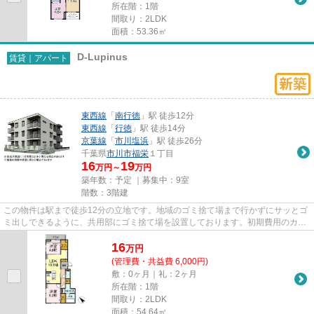
所在階：1階
間取り：2LDK
面積：53.36㎡
D-Lupinus
賃貸｜アパート
東西線
「
南行徳
」駅 徒歩12分
東西線
「
行徳
」駅 徒歩14分
京葉線
「
市川塩浜
」駅 徒歩26分
千葉県
市川市
福栄
１丁目
16
19
万円～
万円
築年数：予定 ｜募集中：
9室
階数：3階建
この物件は駅まで徒歩12分の立地です。地域のゴミ捨て場まで行かずにサッとゴ
ミ出しできるように、共用部にゴミ捨て場を設置しております。初期費用のカー
ド決済ができます。利用可能...
16
万
円
(管理費・共益費 6,000円)
敷：0ヶ月｜礼：2ヶ月
所在階：1階
間取り：2LDK
面積：54.64㎡