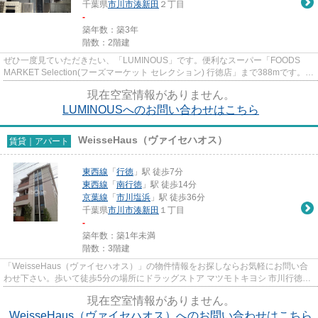
千葉県
市川市
湊新田
２丁目
-
築年数：築3年
階数：2階建
ぜひ一度見ていただきたい、「LUMINOUS」です。便利なスーパー「FOODS
MARKET Selection(フーズマーケット セレクション) 行徳店」まで388mです。外
観タイル張りなので、強度や耐久性...
現在空室情報がありません。
LUMINOUSへのお問い合わせはこちら
WeisseHaus（ヴァイセハオス）
賃貸｜アパート
東西線
「
行徳
」駅 徒歩7分
東西線
「
南行徳
」駅 徒歩14分
京葉線
「
市川塩浜
」駅 徒歩36分
千葉県
市川市
湊新田
１丁目
-
築年数：築1年未満
階数：3階建
「WeisseHaus（ヴァイセハオス）」の物件情報をお探しならお気軽にお問い合
わせ下さい。歩いて徒歩5分の場所にドラッグストア マツモトキヨシ 市川行徳店
もあります。令和7年築で、多...
現在空室情報がありません。
WeisseHaus（ヴァイセハオス）へのお問い合わせはこちら