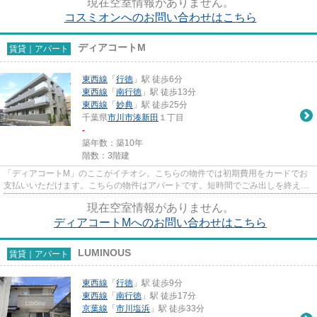
現在空室情報がありません。
コスミオンへのお問い合わせはこちら
ディアコートM
賃貸｜アパート
東西線
「
行徳
」駅 徒歩6分
東西線
「
南行徳
」駅 徒歩13分
東西線
「
妙典
」駅 徒歩25分
千葉県
市川市
湊新田
１丁目
-
築年数：築10年
階数：3階建
「ディアコートM」のここがイチオシ。こちらの物件では初期費用をカードでお
支払いいただけます。こちらの物件はアパートです。短時間でごみ出しを終えら
れるように、敷地内にゴミ置き...
現在空室情報がありません。
ディアコートMへのお問い合わせはこちら
LUMINOUS
賃貸｜アパート
東西線
「
行徳
」駅 徒歩9分
東西線
「
南行徳
」駅 徒歩17分
京葉線
「
市川塩浜
」駅 徒歩33分