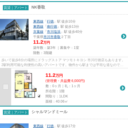
NK香取
賃貸｜アパート
東西線
「
行徳
」駅 徒歩10分
東西線
「
南行徳
」駅 徒歩13分
京葉線
「
市川塩浜
」駅 徒歩40分
千葉県
市川市
香取
２丁目
11.2
万円
築年数：築3年 ｜募集中：
1室
階数：3階建
歩いて徒歩6分の場所にドラッグストア マツモトキヨシ 市川行徳店もあります。
2駅利用可能な利便性の高いアパートです。物件から駅までは平坦な道なので、
快適に移動できます。こちら...
11.2
万
円
(管理費・共益費 6,000円)
敷：0ヶ月｜礼：1ヶ月
所在階：1階
間取り：1LDK
面積：40.06㎡
シャルマンドミール
賃貸｜アパート
東西線
「
行徳
」駅 徒歩17分