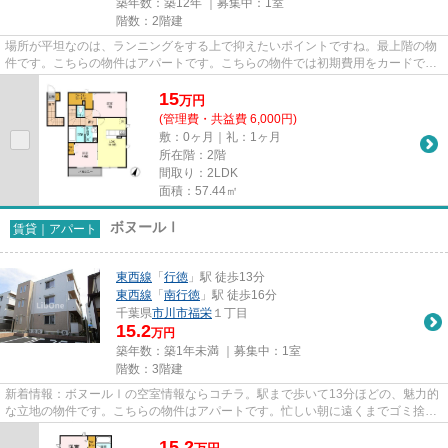
築年数：築12年 ｜募集中：
1室
階数：2階建
場所が平坦なのは、ランニングをする上で抑えたいポイントですね。最上階の物
件です。こちらの物件はアパートです。こちらの物件では初期費用をカードでお
支払いいただけます。できる...
15
万
円
(管理費・共益費 6,000円)
敷：0ヶ月｜礼：1ヶ月
所在階：2階
間取り：2LDK
面積：57.44㎡
ボヌールⅠ
賃貸｜アパート
東西線
「
行徳
」駅 徒歩13分
東西線
「
南行徳
」駅 徒歩16分
千葉県
市川市
福栄
１丁目
15.2
万円
築年数：築1年未満 ｜募集中：
1室
階数：3階建
新着情報：ボヌールⅠの空室情報ならコチラ。駅まで歩いて13分ほどの、魅力的
な立地の物件です。こちらの物件はアパートです。忙しい朝に遠くまでゴミ捨て
に行かずに済むように、共用部...
15.2