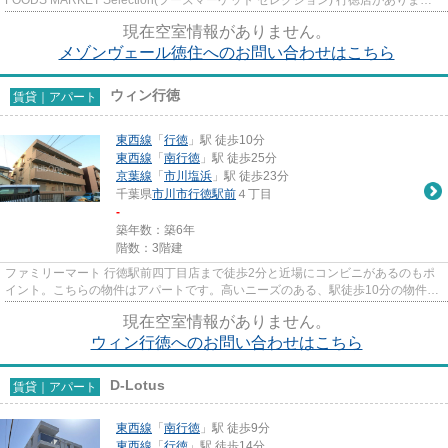
す。敷地内にはキレイなゴミ捨て場も...
現在空室情報がありません。
メゾンヴェール徳住へのお問い合わせはこちら
ウィン行徳
賃貸｜アパート
東西線
「
行徳
」駅 徒歩10分
東西線
「
南行徳
」駅 徒歩25分
京葉線
「
市川塩浜
」駅 徒歩23分
千葉県
市川市
行徳駅前
４丁目
-
築年数：築6年
階数：3階建
ファミリーマート 行徳駅前四丁目店まで徒歩2分と近場にコンビニがあるのもポ
イント。こちらの物件はアパートです。高いニーズのある、駅徒歩10分の物件で
す。初期費用はカードで決済...
現在空室情報がありません。
ウィン行徳へのお問い合わせはこちら
D-Lotus
賃貸｜アパート
東西線
「
南行徳
」駅 徒歩9分
東西線
「
行徳
」駅 徒歩14分