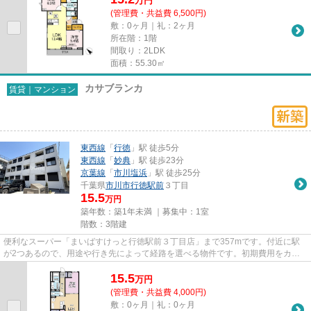
万
円
(管理費・共益費 6,500円)
敷：0ヶ月｜礼：2ヶ月
所在階：1階
間取り：2LDK
面積：55.30㎡
カサブランカ
賃貸｜マンション
東西線
「
行徳
」駅 徒歩5分
東西線
「
妙典
」駅 徒歩23分
京葉線
「
市川塩浜
」駅 徒歩25分
千葉県
市川市
行徳駅前
３丁目
15.5
万円
築年数：築1年未満 ｜募集中：
1室
階数：3階建
便利なスーパー「まいばすけっと行徳駅前３丁目店」まで357mです。付近に駅
が2つあるので、用途や行き先によって経路を選べる物件です。初期費用をカー
ドでお支払いいただけるので、カ...
15.5
万
円
(管理費・共益費 4,000円)
敷：0ヶ月｜礼：0ヶ月