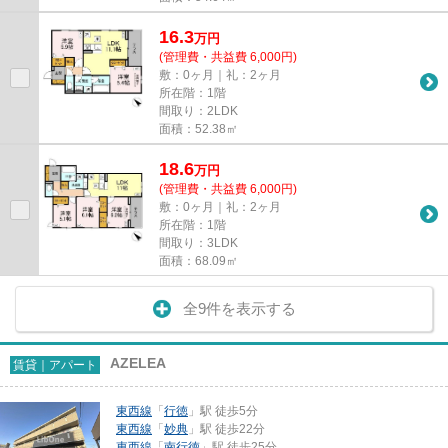
16.3
万
円
(管理費・共益費 6,000円)
敷：0ヶ月｜礼：2ヶ月
所在階：1階
間取り：2LDK
面積：52.38㎡
18.6
万
円
(管理費・共益費 6,000円)
敷：0ヶ月｜礼：2ヶ月
所在階：1階
間取り：3LDK
面積：68.09㎡
全9件を表示する
AZELEA
賃貸｜アパート
東西線
「
行徳
」駅 徒歩5分
東西線
「
妙典
」駅 徒歩22分
東西線
「
南行徳
」駅 徒歩25分