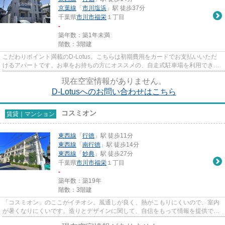
京葉線
「
市川塩浜
」駅 徒歩37分
千葉県
市川市
福栄
１丁目
-
築年数：築1年未満
階数：3階建
こだわりポイント満載のD-Lotus。こちらは初期費用をカードでお支払いいただ
けるアパートです。お車をお持ちの方にオススメの、自走式駐車場を利用できる
物件です。駅から徒歩9分のア...
現在空室情報がありません。
D-Lotusへのお問い合わせはこちら
コスミオン
賃貸｜マンション
東西線
「
行徳
」駅 徒歩11分
東西線
「
南行徳
」駅 徒歩14分
東西線
「
妙典
」駅 徒歩27分
千葉県
市川市
福栄
１丁目
-
築年数：築19年
階数：3階建
「コスミオン」のここがイチオシ。風通しが良く、熱がこもりにくいので、室内
が暑くなりにくいです。造りとデザインに関して、自信をもって情報を提供でき
るマンションです。電車での...