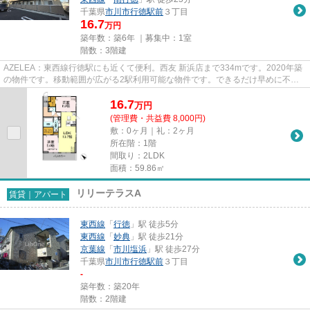
千葉県
市川市
行徳駅前
３丁目
16.7
万円
築年数：築6年 ｜募集中：
1室
階数：3階建
AZELEA：東西線行徳駅にも近くて便利。西友 新浜店まで334mです。2020年築
の物件です。移動範囲が広がる2駅利用可能な物件です。できるだけ早めに不動
産情報を集めたい方は当社スタッ...
16.7
万
円
(管理費・共益費 8,000円)
敷：0ヶ月｜礼：2ヶ月
所在階：1階
間取り：2LDK
面積：59.86㎡
リリーテラスA
賃貸｜アパート
東西線
「
行徳
」駅 徒歩5分
東西線
「
妙典
」駅 徒歩21分
京葉線
「
市川塩浜
」駅 徒歩27分
千葉県
市川市
行徳駅前
３丁目
-
築年数：築20年
階数：2階建