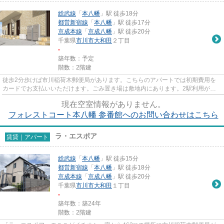
総武線
「
本八幡
」駅 徒歩18分
都営新宿線
「
本八幡
」駅 徒歩17分
京成本線
「
京成八幡
」駅 徒歩20分
千葉県
市川市
大和田
２丁目
-
築年数：予定
階数：2階建
徒歩2分歩けば市川稲荷木郵便局があります。こちらのアパートでは初期費用を
カードでお支払いいただけます。ごみ置き場は敷地内にあります。2駅利用がで
きて、電車での移動に役立つ物...
現在空室情報がありません。
フォレストコート本八幡 参番館へのお問い合わせはこちら
ラ・エスポア
賃貸｜アパート
総武線
「
本八幡
」駅 徒歩15分
都営新宿線
「
本八幡
」駅 徒歩18分
京成本線
「
京成八幡
」駅 徒歩20分
千葉県
市川市
大和田
１丁目
-
築年数：築24年
階数：2階建