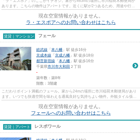
「ラ・エスポア」のここがイチオシ。家から463mの場所に市川稲荷木郵便局が
あります。こちらの物件はアパートです。近くに駅が2つあるため、用途や行き
先に応じて駅を選べる物件です。...
現在空室情報がありません。
ラ・エスポアへのお問い合わせはこちら
フェール
賃貸｜マンション
総武線
「
本八幡
」駅 徒歩16分
京成本線
「
京成八幡
」駅 徒歩18分
都営新宿線
「
本八幡
」駅 徒歩16分
千葉県
市川市
大和田
２丁目
-
築年数：築8年
階数：3階建
こだわりポイント満載のフェール。家から24mの場所に市川稲荷木郵便局があり
ます。いつでも快適空間を味わえる通風良好な気持ちよい物件。外観タイル張り
は耐久性に優れ、管理の手間も...
現在空室情報がありません。
フェールへのお問い合わせはこちら
レスポワール
賃貸｜アパート