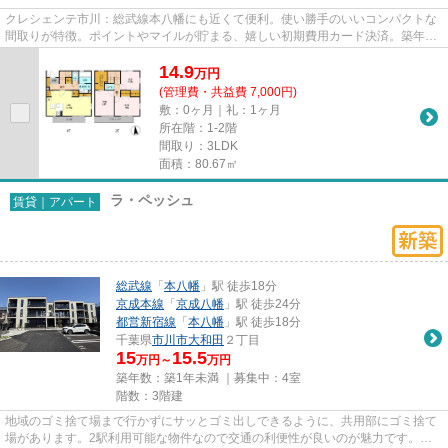
クレシェンテ市川：総武線本八幡にも近くて便利。使い勝手のいいコンパクトな
間取りが特徴。ポイントやマイルが貯まる、嬉しい初期費用カード決済。築年数
にもこだわりのある方、コチ...
14.9
万
円
(管理費・共益費 7,000円)
敷：0ヶ月｜礼：1ヶ月
所在階：1-2階
間取り：3LDK
面積：80.67㎡
ラ・ペッシュ
賃貸｜アパート
総武線
「
本八幡
」駅 徒歩18分
京成本線
「
京成八幡
」駅 徒歩24分
都営新宿線
「
本八幡
」駅 徒歩18分
千葉県
市川市
大和田
２丁目
15
15.5
万円～
万円
築年数：築1年未満 ｜募集中：
4室
階数：3階建
地域のゴミ捨て場まで行かずにサッとゴミ出しできるように、共用部にゴミ捨て
場があります。2駅利用可能な物件なので交通の利便性が良いのが魅力です。こ