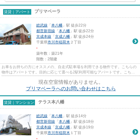
プリマベーラ
賃貸｜アパート
総武線
「
本八幡
」駅 徒歩22分
都営新宿線
「
本八幡
」駅 徒歩22分
京成本線
「
京成八幡
」駅 徒歩24分
千葉県
市川市
稲荷木
２丁目
-
築年数：築21年
階数：2階建
お車をお持ちの方にオススメの、自走式駐車場を利用できる物件です。こちらの
物件はアパートです。目的に応じて選べる2駅利用可能なアパートです。こちら
の物件では初期費用をカードで...
現在空室情報がありません。
プリマベーラへのお問い合わせはこちら
テラス本八幡
賃貸｜マンション
総武線
「
本八幡
」駅 徒歩14分
都営新宿線
「
本八幡
」駅 徒歩18分
京成本線
「
京成八幡
」駅 徒歩19分
千葉県
市川市
稲荷木
１丁目
-