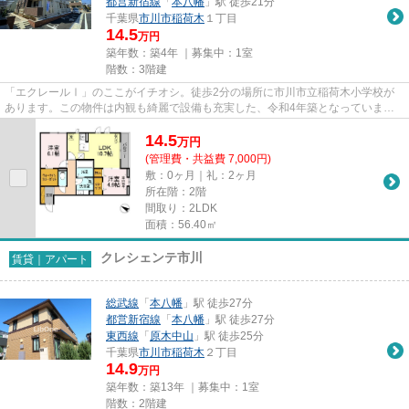
都営新宿線
「
本八幡
」駅 徒歩21分
千葉県
市川市
稲荷木
１丁目
14.5
万円
築年数：築4年 ｜募集中：
1室
階数：3階建
「エクレールⅠ」のここがイチオシ。徒歩2分の場所に市川市立稲荷木小学校が
あります。この物件は内観も綺麗で設備も充実した、令和4年築となっていま
す。景色を眺めることには心を癒す...
14.5
万
円
(管理費・共益費 7,000円)
敷：0ヶ月｜礼：2ヶ月
所在階：2階
間取り：2LDK
面積：56.40㎡
クレシェンテ市川
賃貸｜アパート
総武線
「
本八幡
」駅 徒歩27分
都営新宿線
「
本八幡
」駅 徒歩27分
東西線
「
原木中山
」駅 徒歩25分
千葉県
市川市
稲荷木
２丁目
14.9
万円
築年数：築13年 ｜募集中：
1室
階数：2階建