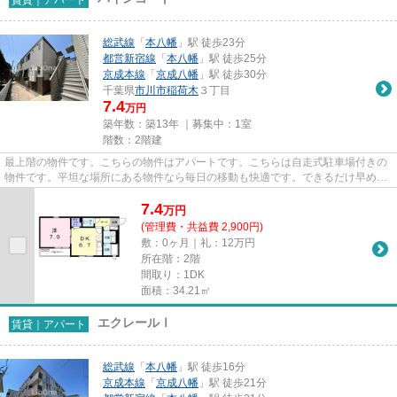
総武線
「
本八幡
」駅 徒歩23分
都営新宿線
「
本八幡
」駅 徒歩25分
京成本線
「
京成八幡
」駅 徒歩30分
千葉県
市川市
稲荷木
３丁目
7.4
万円
築年数：築13年 ｜募集中：
1室
階数：2階建
最上階の物件です。こちらの物件はアパートです。こちらは自走式駐車場付きの
物件です。平坦な場所にある物件なら毎日の移動も快適です。できるだけ早めに
不動産情報を集めたい方は当...
7.4
万
円
(管理費・共益費 2,900円)
敷：0ヶ月｜礼：12万円
所在階：2階
間取り：1DK
面積：34.21㎡
エクレールⅠ
賃貸｜アパート
総武線
「
本八幡
」駅 徒歩16分
京成本線
「
京成八幡
」駅 徒歩21分