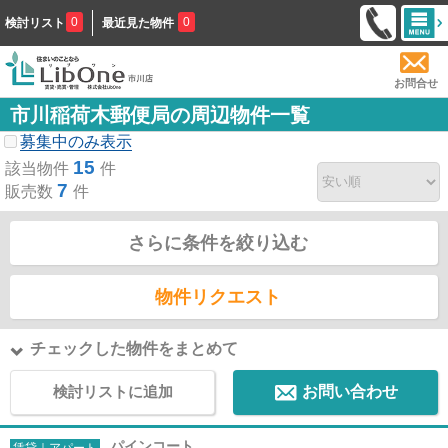
0
0
検討リスト
最近見た物件
お問合せ
市川稲荷木郵便局の周辺物件一覧
募集中のみ表示
15
該当物件
件
7
販売数
件
さらに条件を絞り込む
物件リクエスト
チェックした物件をまとめて
検討リストに追加
お問い合わせ
パインコート
賃貸｜アパート