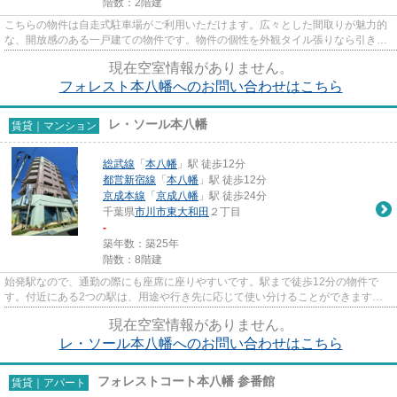
階数：2階建
こちらの物件は自走式駐車場がご利用いただけます。広々とした間取りが魅力的
な、開放感のある一戸建ての物件です。物件の個性を外観タイル張りなら引き出
すことができます。初期費用...
現在空室情報がありません。
フォレスト本八幡へのお問い合わせはこちら
レ・ソール本八幡
賃貸｜マンション
総武線
「
本八幡
」駅 徒歩12分
都営新宿線
「
本八幡
」駅 徒歩12分
京成本線
「
京成八幡
」駅 徒歩24分
千葉県
市川市
東大和田
２丁目
-
築年数：築25年
階数：8階建
始発駅なので、通勤の際にも座席に座りやすいです。駅まで徒歩12分の物件で
す。付近にある2つの駅は、用途や行き先に応じて使い分けることができます。
できるだけ早めに不動産情報を集...
現在空室情報がありません。
レ・ソール本八幡へのお問い合わせはこちら
フォレストコート本八幡 参番館
賃貸｜アパート