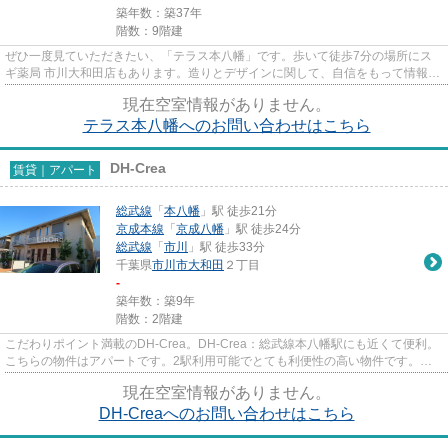
築年数：築37年
階数：9階建
ぜひ一度見ていただきたい、「テラス本八幡」です。歩いて徒歩7分の場所にス
ギ薬局 市川大和田店もあります。造りとデザインに関して、自信をもって情報を
提供できるマンションです。...
現在空室情報がありません。
テラス本八幡へのお問い合わせはこちら
DH-Crea
賃貸｜アパート
総武線
「
本八幡
」駅 徒歩21分
京成本線
「
京成八幡
」駅 徒歩24分
総武線
「
市川
」駅 徒歩33分
千葉県
市川市
大和田
２丁目
-
築年数：築9年
階数：2階建
こだわりポイント満載のDH-Crea。DH-Crea：総武線本八幡駅にも近くて便利。
こちらの物件はアパートです。2駅利用可能でとても利便性の高い物件です。当
社スタッフが地域の賃貸情報をご...
現在空室情報がありません。
DH-Creaへのお問い合わせはこちら