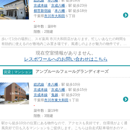
総武線
「
本八幡
」駅 徒歩18分
京成本線
「
京成八幡
」駅 徒歩23分
都営新宿線
「
本八幡
」駅 徒歩18分
千葉県
市川市
大和田
５丁目
-
築年数：築8年
階数：2階建
歩いて1分の場所に、スギ薬局 市川大和田店があります。忙しいあなたの時間を
有効的に使えるのが敷地内ごみ置き場です。風通しのよさが魅力の物件です。こ
ちらは初期費用をカードでお...
現在空室情報がありません。
レスポワールへのお問い合わせはこちら
アンプルールフェールグランディオーズ
賃貸｜マンション
総武線
「
本八幡
」駅 徒歩10分
京成本線
「
京成八幡
」駅 徒歩15分
京成本線
「
鬼越
」駅 徒歩23分
千葉県
市川市
東大和田
１丁目
-
築年数：築19年
階数：3階建
駅から徒歩10分の位置にある物件なので、アクセスも良好です。住環境がよく通
風良好で日も入るマンションをご提供します。こちらは自走式駐車場付きのマン