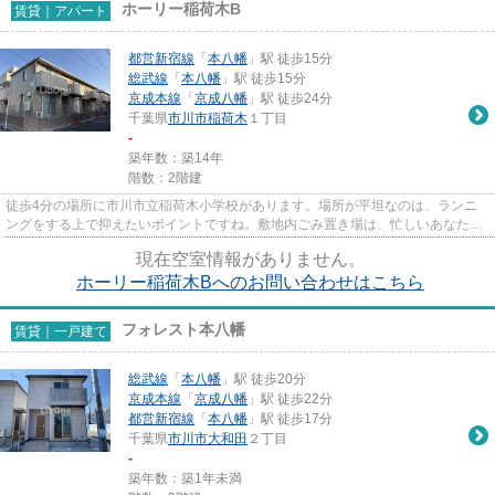
ホーリー稲荷木B
賃貸｜アパート
都営新宿線
「
本八幡
」駅 徒歩15分
総武線
「
本八幡
」駅 徒歩15分
京成本線
「
京成八幡
」駅 徒歩24分
千葉県
市川市
稲荷木
１丁目
-
築年数：築14年
階数：2階建
徒歩4分の場所に市川市立稲荷木小学校があります。場所が平坦なのは、ランニ
ングをする上で抑えたいポイントですね。敷地内ごみ置き場は、忙しいあなたに
とってマストな条件ではないで...
現在空室情報がありません。
ホーリー稲荷木Bへのお問い合わせはこちら
フォレスト本八幡
賃貸｜一戸建て
総武線
「
本八幡
」駅 徒歩20分
京成本線
「
京成八幡
」駅 徒歩22分
都営新宿線
「
本八幡
」駅 徒歩17分
千葉県
市川市
大和田
２丁目
-
築年数：築1年未満