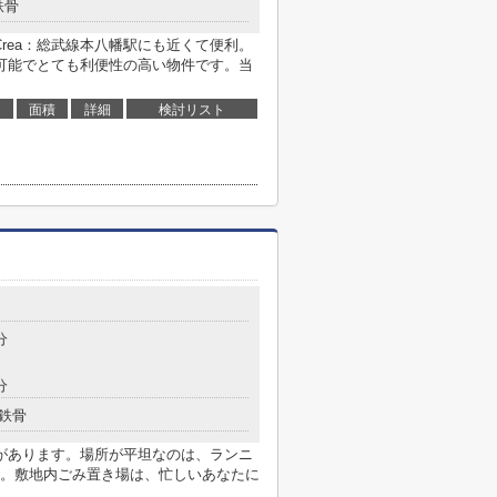
鉄骨
-Crea：総武線本八幡駅にも近くて便利。
可能でとても利便性の高い物件です。当
面積
詳細
検討リスト
分
分
鉄骨
があります。場所が平坦なのは、ランニ
。敷地内ごみ置き場は、忙しいあなたに