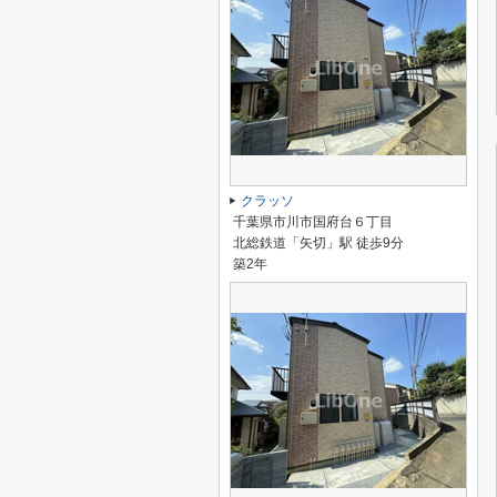
クラッソ
千葉県市川市国府台６丁目
北総鉄道「矢切」駅 徒歩9分
築2年