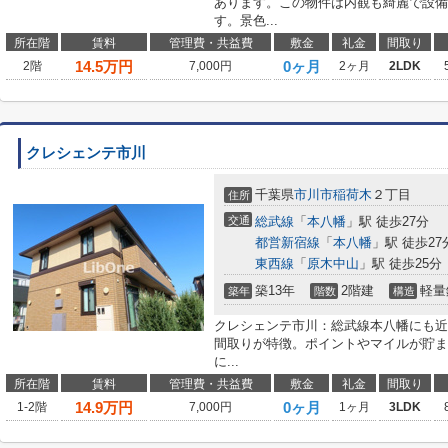
あります。この物件は内観も綺麗で設備
す。景色...
所在階
賃料
管理費・共益費
敷金
礼金
間取り
14.5
万円
0ヶ月
2階
7,000円
2ヶ月
2LDK
クレシェンテ市川
千葉県
市川市
稲荷木
２丁目
住所
交通
総武線
「
本八幡
」駅 徒歩27分
都営新宿線
「
本八幡
」駅 徒歩27
東西線
「
原木中山
」駅 徒歩25分
築13年
2階建
軽量
築年
階数
構造
クレシェンテ市川：総武線本八幡にも近
間取りが特徴。ポイントやマイルが貯ま
に...
所在階
賃料
管理費・共益費
敷金
礼金
間取り
14.9
万円
0ヶ月
1-2階
7,000円
1ヶ月
3LDK