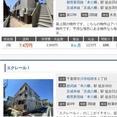
都営新宿線
「
本八幡
」駅 徒歩25
京成本線
「
京成八幡
」駅 徒歩30
築13年
2階建
木造
築年
階数
構造
最上階の物件です。こちらの物件はアパ
物件です。平坦な場所にある物件なら毎
不...
所在階
賃料
管理費・共益費
敷金
礼金
間取り
7.4
万円
0ヶ月
2階
2,900円
12万円
1DK
エクレールⅠ
千葉県
市川市
稲荷木
１丁目
住所
交通
総武線
「
本八幡
」駅 徒歩16分
京成本線
「
京成八幡
」駅 徒歩21
都営新宿線
「
本八幡
」駅 徒歩21
築4年
3階建
軽量
築年
階数
構造
「エクレールⅠ」のここがイチオシ。徒