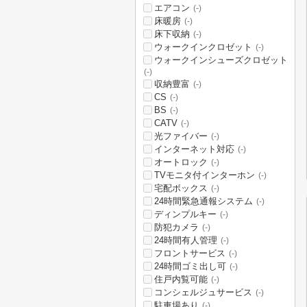
エアコン
(-)
床暖房
(-)
床下収納
(-)
ウォークインクロゼット
(-)
ウォークインシューズクロゼット
(-)
収納豊富
(-)
CS
(-)
BS
(-)
CATV
(-)
光ファイバー
(-)
インターネット対応
(-)
オートロック
(-)
TVモニタ付インターホン
(-)
宅配ボックス
(-)
24時間緊急通報システム
(-)
ディンプルキー
(-)
防犯カメラ
(-)
24時間有人管理
(-)
フロントサービス
(-)
24時間ゴミ出し可
(-)
住戸内覧可能
(-)
コンシェルジュサービス
(-)
駐車場あり
(-)