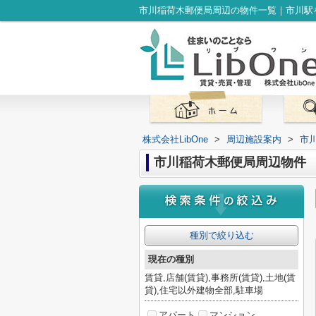
株式会社LibOne
>
周辺施設案内
>
市
市川稲荷木郵便局周辺物件
種別で絞り込む
現在の種別
賃貸,店舗(賃貸),事務所(賃貸),土地(賃
貸),住宅以外建物全部,駐車場
アパート
マンション