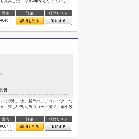
も充実した、令和4年築となっていま
面積
詳細
検討リスト
56.40㎡
詳細を見る
追加する
分
鉄骨
くて便利。使い勝手のいいコンパクトな
る、嬉しい初期費用カード決済。築年数
面積
詳細
検討リスト
80.67㎡
詳細を見る
追加する