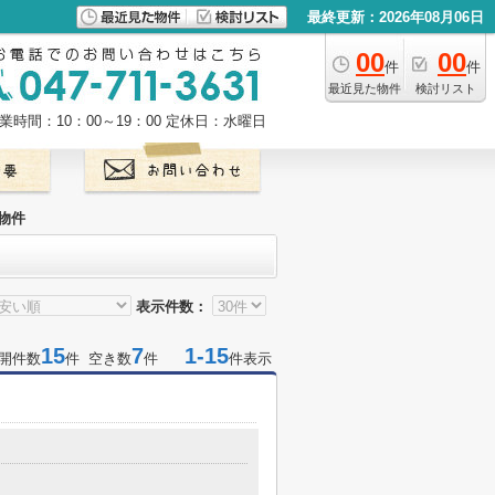
最終更新：2026年08月06日
00
00
件
件
最近見た物件
検討リスト
業時間：10：00～19：00
定休日：水曜日
物件
表示件数：
15
7
1-15
開件数
件 空き数
件
件表示