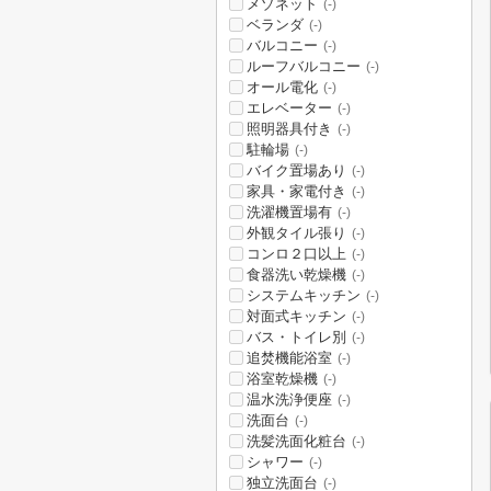
メゾネット
(-)
ベランダ
(-)
バルコニー
(-)
ルーフバルコニー
(-)
オール電化
(-)
エレベーター
(-)
照明器具付き
(-)
駐輪場
(-)
バイク置場あり
(-)
家具・家電付き
(-)
洗濯機置場有
(-)
外観タイル張り
(-)
コンロ２口以上
(-)
食器洗い乾燥機
(-)
システムキッチン
(-)
対面式キッチン
(-)
バス・トイレ別
(-)
追焚機能浴室
(-)
浴室乾燥機
(-)
温水洗浄便座
(-)
洗面台
(-)
洗髪洗面化粧台
(-)
シャワー
(-)
独立洗面台
(-)