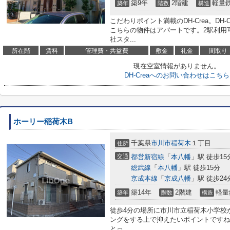
築9年
2階建
軽量
築年
階数
構造
こだわりポイント満載のDH-Crea。DH
こちらの物件はアパートです。2駅利用
社スタ...
所在階
賃料
管理費・共益費
敷金
礼金
間取り
現在空室情報がありません。
DH-Creaへのお問い合わせはこちら
ホーリー稲荷木B
千葉県
市川市
稲荷木
１丁目
住所
交通
都営新宿線
「
本八幡
」駅 徒歩15
総武線
「
本八幡
」駅 徒歩15分
京成本線
「
京成八幡
」駅 徒歩24
築14年
2階建
軽量
築年
階数
構造
徒歩4分の場所に市川市立稲荷木小学校
ングをする上で抑えたいポイントですね
とっ...