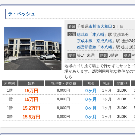
ラ・ペッシュ
千葉県
市川市
大和田
２丁目
住所
交通
総武線
「
本八幡
」駅 徒歩18分
京成本線
「
京成八幡
」駅 徒歩24
都営新宿線
「
本八幡
」駅 徒歩18
築1年未満
3階建
築年
階数
構造
地域のゴミ捨て場まで行かずにサッとゴ
場があります。2駅利用可能な物件なの
ちら...
所在階
賃料
管理費・共益費
敷金
礼金
間取り
15
万円
0ヶ月
1階
8,000円
1ヶ月
2LDK
15
万円
0ヶ月
1階
8,000円
1ヶ月
2LDK
15.2
万円
0ヶ月
1階
8,000円
1ヶ月
2LDK
15.5
万円
0ヶ月
3階
8,000円
1ヶ月
2LDK