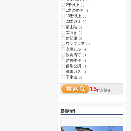
2階以上
(-)
1階の物件
(-)
10階以上
(-)
20階以上
(-)
最上階
(-)
南向き
(-)
角部屋
(-)
ワンフロア
(-)
高層ビル
(-)
飲食店可
(-)
居抜物件
(-)
個別空調
(-)
都市ガス
(-)
下水道
(-)
15
件が該当
新着物件