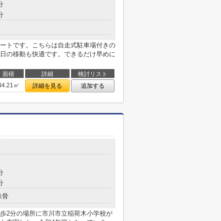
分
分
ートです。こちらは自走式駐車場付きの
日の移動も快適です。できるだけ早めに
面積
詳細
検討リスト
34.21㎡
詳細を見る
追加する
分
分
鉄骨
歩2分の場所に市川市立稲荷木小学校が