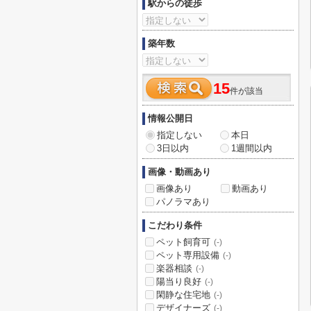
駅からの徒歩
築年数
15
件が該当
情報公開日
指定しない
本日
3日以内
1週間以内
画像・動画あり
画像あり
動画あり
パノラマあり
こだわり条件
ペット飼育可
(-)
ペット専用設備
(-)
楽器相談
(-)
陽当り良好
(-)
閑静な住宅地
(-)
デザイナーズ
(-)