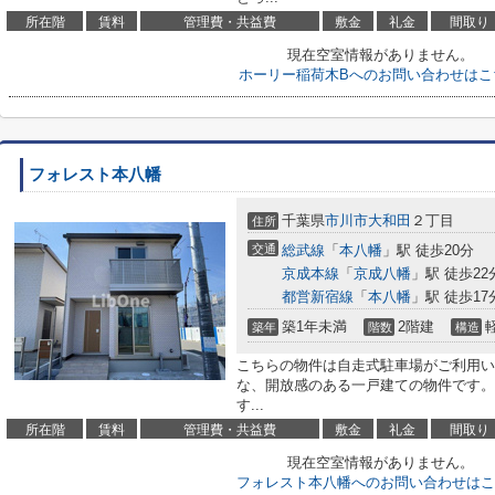
所在階
賃料
管理費・共益費
敷金
礼金
間取り
現在空室情報がありません。
ホーリー稲荷木Bへのお問い合わせはこ
フォレスト本八幡
千葉県
市川市
大和田
２丁目
住所
交通
総武線
「
本八幡
」駅 徒歩20分
京成本線
「
京成八幡
」駅 徒歩22
都営新宿線
「
本八幡
」駅 徒歩17
築1年未満
2階建
築年
階数
構造
こちらの物件は自走式駐車場がご利用い
な、開放感のある一戸建ての物件です。
す...
所在階
賃料
管理費・共益費
敷金
礼金
間取り
現在空室情報がありません。
フォレスト本八幡へのお問い合わせはこ