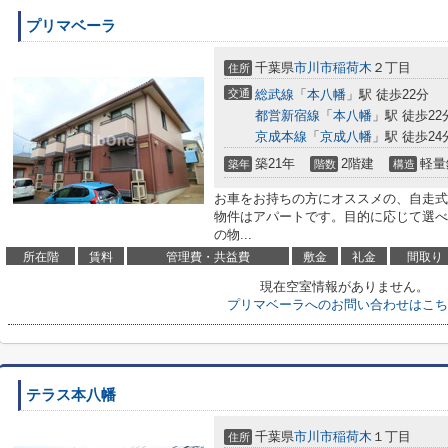
プリマベーラ
千葉県
市川市
稲荷木
２丁目
住所
交通
総武線
「
本八幡
」駅 徒歩22分
都営新宿線
「
本八幡
」駅 徒歩22
京成本線
「
京成八幡
」駅 徒歩24
築21年
2階建
軽量
築年
階数
構造
お車をお持ちの方にオススメの、自走式
物件はアパートです。目的に応じて選べ
の物...
所在階
賃料
管理費・共益費
敷金
礼金
間取り
現在空室情報がありません。
プリマベーラへのお問い合わせはこち
テラス本八幡
千葉県
市川市
稲荷木
１丁目
住所