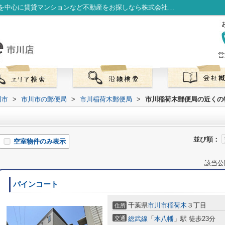
市川稲荷木郵便局周辺の物件一覧｜市川駅を中心に賃貸マンションなど不動産をお探しなら株式会社LibOneへ
営
川市
>
市川市の郵便局
>
市川稲荷木郵便局
>
市川稲荷木郵便局の近くの
並び順：
空室物件のみ表示
該当公
パインコート
千葉県
市川市
稲荷木
３丁目
住所
交通
総武線
「
本八幡
」駅 徒歩23分