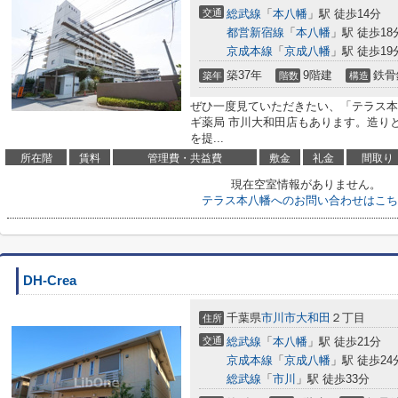
交通
総武線
「
本八幡
」駅 徒歩14分
都営新宿線
「
本八幡
」駅 徒歩18
京成本線
「
京成八幡
」駅 徒歩19
築37年
9階建
鉄骨
築年
階数
構造
ぜひ一度見ていただきたい、「テラス本
ギ薬局 市川大和田店もあります。造り
を提...
所在階
賃料
管理費・共益費
敷金
礼金
間取り
現在空室情報がありません。
テラス本八幡へのお問い合わせはこち
DH-Crea
千葉県
市川市
大和田
２丁目
住所
交通
総武線
「
本八幡
」駅 徒歩21分
京成本線
「
京成八幡
」駅 徒歩24
総武線
「
市川
」駅 徒歩33分