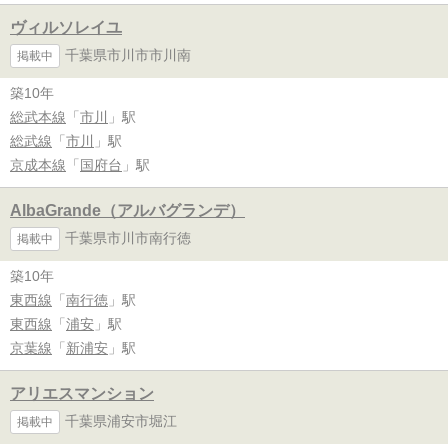
ヴィルソレイユ
千葉県市川市市川南
掲載中
築10年
総武本線
「
市川
」駅
総武線
「
市川
」駅
京成本線
「
国府台
」駅
AlbaGrande（アルバグランデ）
千葉県市川市南行徳
掲載中
築10年
東西線
「
南行徳
」駅
東西線
「
浦安
」駅
京葉線
「
新浦安
」駅
アリエスマンション
千葉県浦安市堀江
掲載中