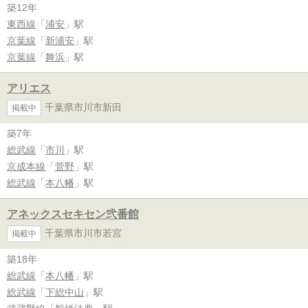
築12年
東西線
「
浦安
」駅
京葉線
「
新浦安
」駅
京葉線
「
舞浜
」駅
アリエス
千葉県市川市新田
掲載中
築7年
総武線
「
市川
」駅
京成本線
「
菅野
」駅
総武線
「
本八幡
」駅
アネックスセキセン弐番館
千葉県市川市若宮
掲載中
築18年
総武線
「
本八幡
」駅
総武線
「
下総中山
」駅