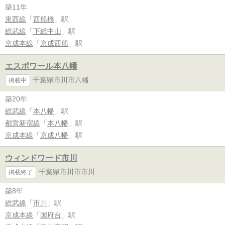
築11年
東西線
「
西船橋
」駅
総武線
「
下総中山
」駅
京成本線
「
京成西船
」駅
エスポワール本八幡
千葉県市川市八幡
掲載中
築20年
総武線
「
本八幡
」駅
都営新宿線
「
本八幡
」駅
京成本線
「
京成八幡
」駅
ウィンドワード市川
千葉県市川市市川
掲載終了
築8年
総武線
「
市川
」駅
京成本線
「
国府台
」駅