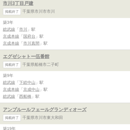
市川3丁目戸建
千葉県市川市市川
掲載終了
築3年
総武線
「
市川
」駅
京成本線
「
国府台
」駅
京成本線
「
市川真間
」駅
エグゼシャトー伍番館
千葉県船橋市二子町
掲載終了
築9年
総武線
「
下総中山
」駅
京成本線
「
京成中山
」駅
総武線
「
西船橋
」駅
アンプルールフェールグランディオーズ
千葉県市川市東大和田
掲載終了
築19年