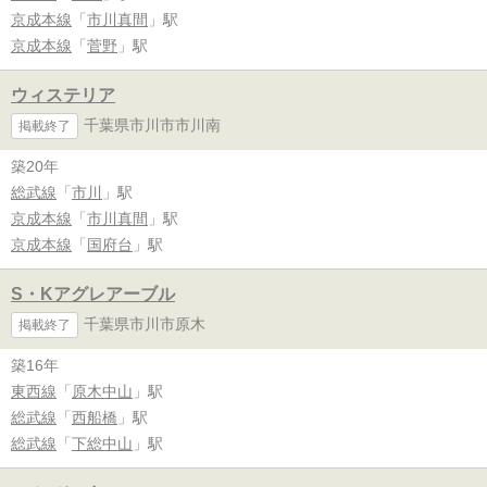
京成本線
「
市川真間
」駅
京成本線
「
菅野
」駅
ウィステリア
千葉県市川市市川南
掲載終了
築20年
総武線
「
市川
」駅
京成本線
「
市川真間
」駅
京成本線
「
国府台
」駅
S・Kアグレアーブル
千葉県市川市原木
掲載終了
築16年
東西線
「
原木中山
」駅
総武線
「
西船橋
」駅
総武線
「
下総中山
」駅