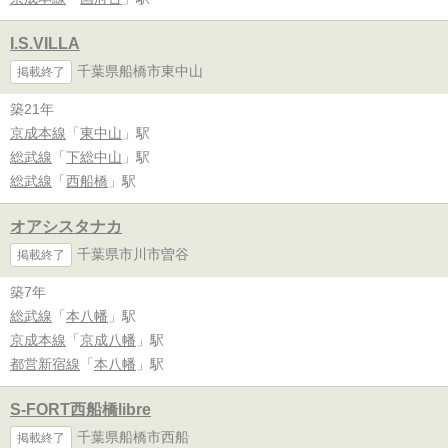
I.S.VILLA
千葉県船橋市東中山
掲載終了
築21年
京成本線
「
東中山
」駅
総武線
「
下総中山
」駅
総武線
「
西船橋
」駅
オアシスタナカ
千葉県市川市曽谷
掲載終了
築7年
総武線
「
本八幡
」駅
京成本線
「
京成八幡
」駅
都営新宿線
「
本八幡
」駅
S-FORT西船橋libre
千葉県船橋市西船
掲載終了