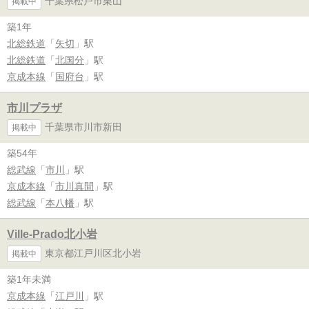
千葉県松戸市栗山
掲載中
築1年
北総鉄道
「
矢切
」駅
北総鉄道
「
北国分
」駅
京成本線
「
国府台
」駅
市川プラザ
千葉県市川市新田
掲載中
築54年
総武線
「
市川
」駅
京成本線
「
市川真間
」駅
総武線
「
本八幡
」駅
Ville-Prado北小岩
東京都江戸川区北小岩
掲載中
築1年未満
京成本線
「
江戸川
」駅