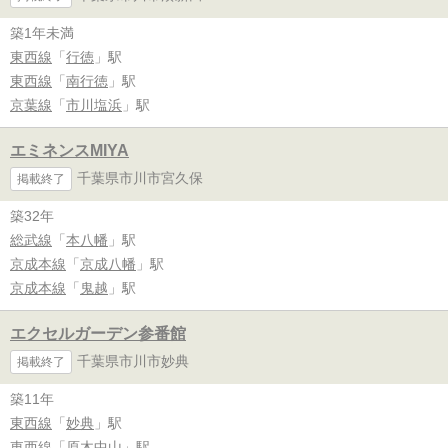
築1年未満
東西線
「
行徳
」駅
東西線
「
南行徳
」駅
京葉線
「
市川塩浜
」駅
エミネンスMIYA
千葉県市川市宮久保
掲載終了
築32年
総武線
「
本八幡
」駅
京成本線
「
京成八幡
」駅
京成本線
「
鬼越
」駅
エクセルガーデン参番館
千葉県市川市妙典
掲載終了
築11年
東西線
「
妙典
」駅
東西線
「
原木中山
」駅