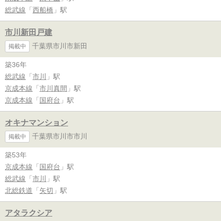
総武線
「
西船橋
」駅
市川新田戸建
千葉県市川市新田
掲載中
築36年
総武線
「
市川
」駅
京成本線
「
市川真間
」駅
京成本線
「
国府台
」駅
オキナマンション
千葉県市川市市川
掲載中
築53年
京成本線
「
国府台
」駅
総武線
「
市川
」駅
北総鉄道
「
矢切
」駅
アタラクシア