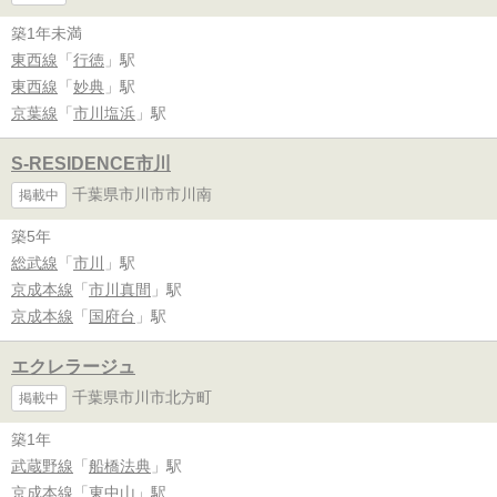
築1年未満
東西線
「
行徳
」駅
東西線
「
妙典
」駅
京葉線
「
市川塩浜
」駅
S-RESIDENCE市川
千葉県市川市市川南
掲載中
築5年
総武線
「
市川
」駅
京成本線
「
市川真間
」駅
京成本線
「
国府台
」駅
エクレラージュ
千葉県市川市北方町
掲載中
築1年
武蔵野線
「
船橋法典
」駅
京成本線
「
東中山
」駅