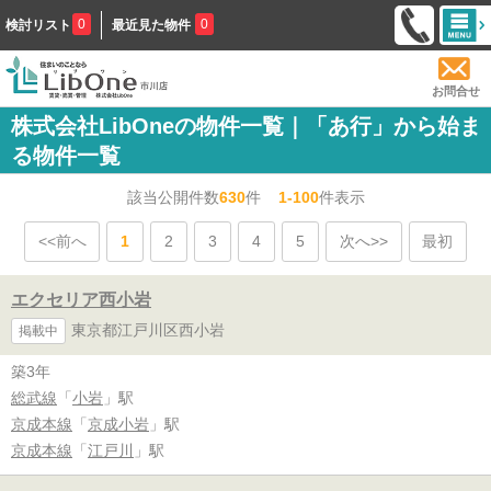
0
0
検討リスト
最近見た物件
お問合せ
株式会社LibOneの物件一覧｜「あ行」から始ま
る物件一覧
該当公開件数
630
件
1-100
件表示
<<前へ
1
2
3
4
5
次へ>>
最初
エクセリア西小岩
東京都江戸川区西小岩
掲載中
築3年
総武線
「
小岩
」駅
京成本線
「
京成小岩
」駅
京成本線
「
江戸川
」駅