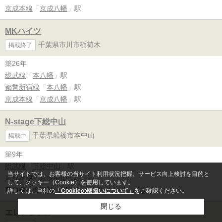
京成本線
「
京成八幡
」駅
MKハイツ
千葉県市川市稲荷木
掲載終了
築26年
総武線
「
本八幡
」駅
都営新宿線
「
本八幡
」駅
京成本線
「
京成八幡
」駅
N-stage下総中山
千葉県船橋市本中山
掲載中
築9年
総武線
「
下総中山
」駅
当サイトでは、お客様の当サイト利用状況把握、サービス向上検討を目的と
京成本線
「
京成中山
」駅
して、クッキー（Cookie）を使用しています。
東西線
「
西船橋
」駅
詳しくは、当社の
「Cookieの取扱いについて」
をご確認ください。
閉じる
エレンシアK