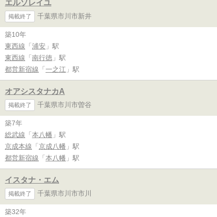
エルソレイユ
千葉県市川市新井
掲載終了
築10年
東西線
「
浦安
」駅
東西線
「
南行徳
」駅
都営新宿線
「
一之江
」駅
オアシスタナカA
千葉県市川市曽谷
掲載終了
築7年
総武線
「
本八幡
」駅
京成本線
「
京成八幡
」駅
都営新宿線
「
本八幡
」駅
イスタナ・エム
千葉県市川市市川
掲載終了
築32年