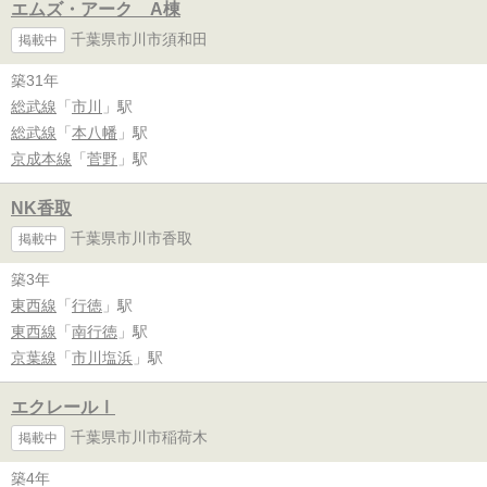
エムズ・アーク A棟
千葉県市川市須和田
掲載中
築31年
総武線
「
市川
」駅
総武線
「
本八幡
」駅
京成本線
「
菅野
」駅
NK香取
千葉県市川市香取
掲載中
築3年
東西線
「
行徳
」駅
東西線
「
南行徳
」駅
京葉線
「
市川塩浜
」駅
エクレールⅠ
千葉県市川市稲荷木
掲載中
築4年