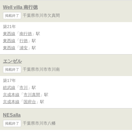
Well villa 南行徳
千葉県市川市欠真間
掲載終了
築21年
東西線
「
南行徳
」駅
東西線
「
行徳
」駅
東西線
「
浦安
」駅
エンゼル
千葉県市川市市川南
掲載終了
築17年
総武線
「
市川
」駅
京成本線
「
市川真間
」駅
京成本線
「
国府台
」駅
NESalla
千葉県市川市八幡
掲載終了