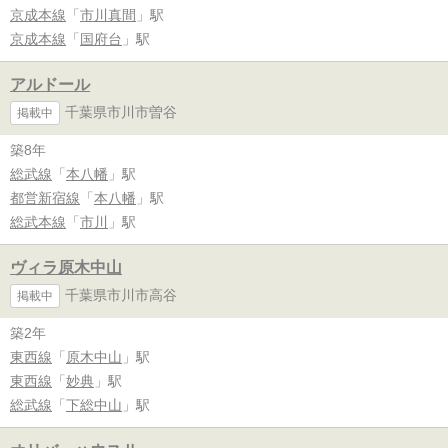
京成本線
「
市川真間
」駅
京成本線
「
国府台
」駅
アルドール
千葉県市川市曽谷
掲載中
築8年
総武線
「
本八幡
」駅
都営新宿線
「
本八幡
」駅
総武本線
「
市川
」駅
ヴィラ原木中山
千葉県市川市高谷
掲載中
築2年
東西線
「
原木中山
」駅
東西線
「
妙典
」駅
総武線
「
下総中山
」駅