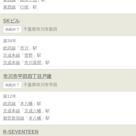
東西線
「
行徳
」駅
SKビル
千葉県市川市新田
掲載終了
築34年
総武線
「
市川
」駅
京成本線
「
菅野
」駅
京成本線
「
市川真間
」駅
市川市平田四丁目戸建
千葉県市川市平田
掲載終了
築12年
総武線
「
本八幡
」駅
京成本線
「
京成八幡
」駅
都営新宿線
「
本八幡
」駅
R-SEVENTEEN