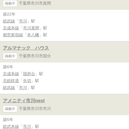
千葉県市川市真間
掲載中
築22年
総武線
「
市川
」駅
京成本線
「
市川真間
」駅
都営新宿線
「
本八幡
」駅
アルマナック ハウス
千葉県市川市国分
掲載中
築6年
京成本線
「
国府台
」駅
北総鉄道
「
矢切
」駅
総武線
「
市川
」駅
アメニティ市川next
千葉県市川市市川
掲載中
築5年
総武本線
「
市川
」駅