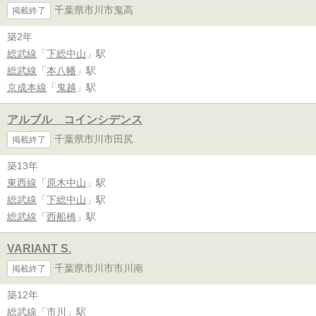
千葉県市川市鬼高
掲載終了
築2年
総武線
「
下総中山
」駅
総武線
「
本八幡
」駅
京成本線
「
鬼越
」駅
アルブル コインシデンス
千葉県市川市田尻
掲載終了
築13年
東西線
「
原木中山
」駅
総武線
「
下総中山
」駅
総武線
「
西船橋
」駅
VARIANT S.
千葉県市川市市川南
掲載終了
築12年
総武線
「
市川
」駅