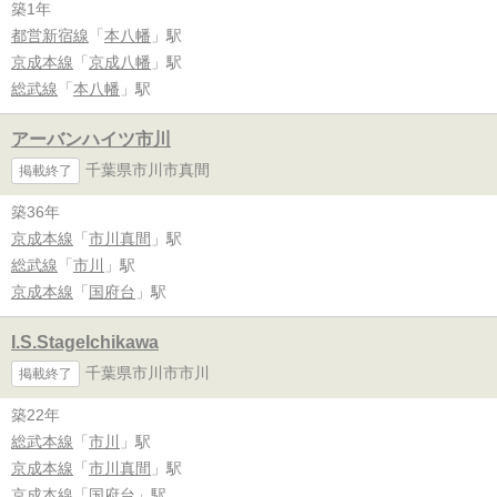
築1年
都営新宿線
「
本八幡
」駅
京成本線
「
京成八幡
」駅
総武線
「
本八幡
」駅
アーバンハイツ市川
千葉県市川市真間
掲載終了
築36年
京成本線
「
市川真間
」駅
総武線
「
市川
」駅
京成本線
「
国府台
」駅
I.S.StageIchikawa
千葉県市川市市川
掲載終了
築22年
総武本線
「
市川
」駅
京成本線
「
市川真間
」駅
京成本線
「
国府台
」駅