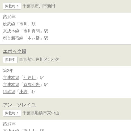
千葉県市川市新田
掲載終了
築10年
総武線
「
市川
」駅
京成本線
「
市川真間
」駅
都営新宿線
「
本八幡
」駅
エポック風
東京都江戸川区北小岩
掲載中
築2年
京成本線
「
江戸川
」駅
京成本線
「
京成小岩
」駅
総武線
「
小岩
」駅
アン ソレイユ
千葉県船橋市東中山
掲載終了
築17年
京成本線
「
東中山
」駅