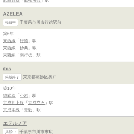
武蔵野線
「
船橋法典
」駅
AZELEA
千葉県市川市行徳駅前
掲載中
築6年
東西線
「
行徳
」駅
東西線
「
妙典
」駅
東西線
「
南行徳
」駅
ibis
東京都葛飾区奥戸
掲載終了
築10年
総武線
「
小岩
」駅
京成押上線
「
京成立石
」駅
京成本線
「
青砥
」駅
エテルノア
千葉県市川市末広
掲載中