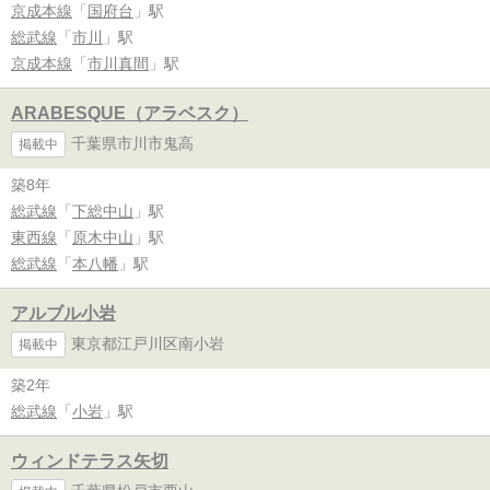
京成本線
「
国府台
」駅
総武線
「
市川
」駅
京成本線
「
市川真間
」駅
ARABESQUE（アラベスク）
千葉県市川市鬼高
掲載中
築8年
総武線
「
下総中山
」駅
東西線
「
原木中山
」駅
総武線
「
本八幡
」駅
アルブル小岩
東京都江戸川区南小岩
掲載中
築2年
総武線
「
小岩
」駅
ウィンドテラス矢切