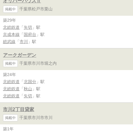
オリバーハウスⅡ
千葉県松戸市栗山
掲載中
築29年
北総鉄道
「
矢切
」駅
京成本線
「
国府台
」駅
総武線
「
市川
」駅
アークガーデン
千葉県市川市堀之内
掲載中
築24年
北総鉄道
「
北国分
」駅
北総鉄道
「
秋山
」駅
北総鉄道
「
矢切
」駅
市川2丁目貸家
千葉県市川市市川
掲載中
築1年