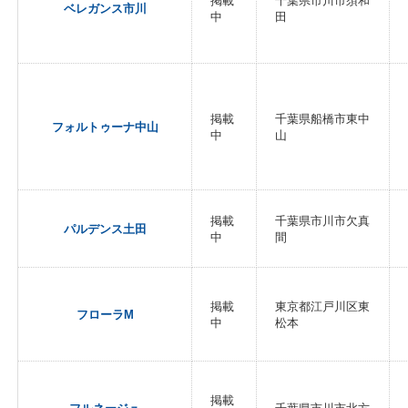
掲載
千葉県市川市須和
ベレガンス市川
中
田
掲載
千葉県船橋市東中
フォルトゥーナ中山
中
山
掲載
千葉県市川市欠真
パルデンス土田
中
間
掲載
東京都江戸川区東
フローラM
中
松本
掲載