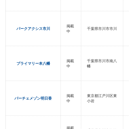
掲載
パークアクシス市川
千葉県市川市市川
中
掲載
千葉県市川市南八
プライマリー本八幡
中
幡
掲載
東京都江戸川区東
パーチェメゾン明日香
中
小岩
掲載