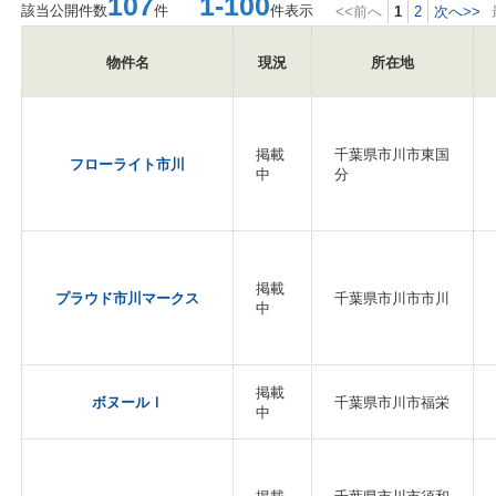
107
1-100
該当公開件数
件
件表示
<<前へ
1
2
次へ>>
物件名
現況
所在地
掲載
千葉県市川市東国
フローライト市川
中
分
掲載
プラウド市川マークス
千葉県市川市市川
中
掲載
ボヌールⅠ
千葉県市川市福栄
中