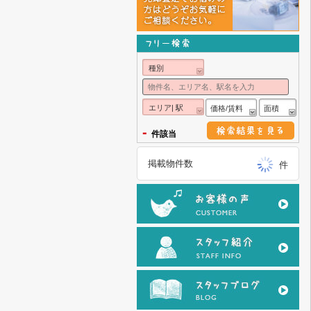
種別
エリア| 駅
価格/賃料
面積
-
件該当
掲載物件数
件