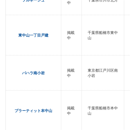
フルネージュ
千葉県市川市北方
中
掲載
千葉県船橋市東中
東中山一丁目戸建
中
山
掲載
東京都江戸川区南
バハラ南小岩
中
小岩
掲載
千葉県船橋市本中
プラーティット本中山
中
山