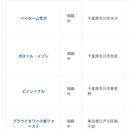
掲載
ベイホーム市川
千葉県市川市市川
中
掲載
ボヌール・メゾン
千葉県市川市田尻
中
掲載
千葉県市川市東菅
ピノシークル
中
野
プラウドタワー小岩ファ
掲載
東京都江戸川区南
ースト
中
小岩