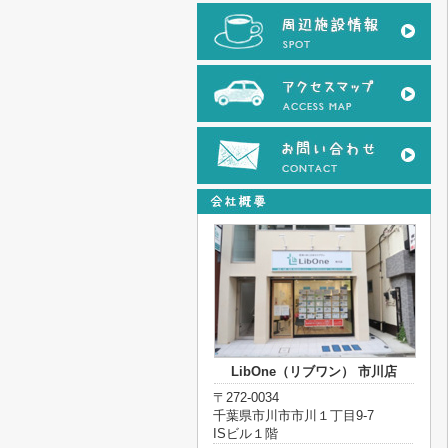
LibOne（リブワン） 市川店
〒272-0034
千葉県市川市市川１丁目9-7
ISビル１階