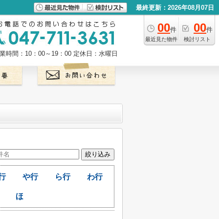
最終更新：2026年08月07日
00
00
件
件
最近見た物件
検討リスト
業時間：10：00～19：00
定休日：水曜日
行
や行
ら行
わ行
ほ