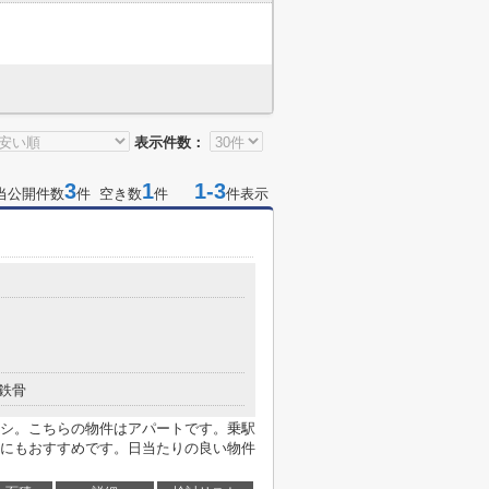
表示件数：
3
1
1-3
当公開件数
件 空き数
件
件表示
鉄骨
シ。こちらの物件はアパートです。乗駅
にもおすすめです。日当たりの良い物件