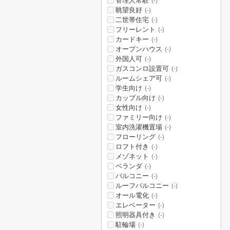
管理人常駐
(-)
眺望良好
(-)
二世帯住宅
(-)
フリーレント
(-)
カードキー
(-)
オープンハウス
(-)
外国人可
(-)
ガスコンロ設置可
(-)
ルームシェア可
(-)
学生向け
(-)
カップル向け
(-)
女性向け
(-)
ファミリー向け
(-)
室内洗濯機置場
(-)
フローリング
(-)
ロフト付き
(-)
メゾネット
(-)
ベランダ
(-)
バルコニー
(-)
ルーフバルコニー
(-)
オール電化
(-)
エレベーター
(-)
照明器具付き
(-)
駐輪場
(-)