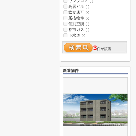
ワンフロア
(-)
高層ビル
(-)
飲食店可
(-)
居抜物件
(-)
個別空調
(-)
都市ガス
(-)
下水道
(-)
3
件が該当
新着物件