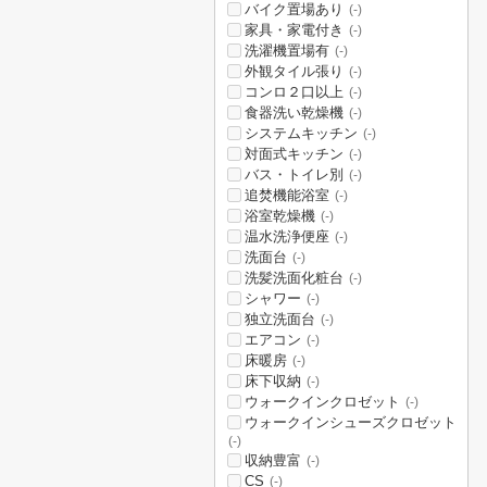
バイク置場あり
(-)
家具・家電付き
(-)
洗濯機置場有
(-)
外観タイル張り
(-)
コンロ２口以上
(-)
食器洗い乾燥機
(-)
システムキッチン
(-)
対面式キッチン
(-)
バス・トイレ別
(-)
追焚機能浴室
(-)
浴室乾燥機
(-)
温水洗浄便座
(-)
洗面台
(-)
洗髪洗面化粧台
(-)
シャワー
(-)
独立洗面台
(-)
エアコン
(-)
床暖房
(-)
床下収納
(-)
ウォークインクロゼット
(-)
ウォークインシューズクロゼット
(-)
収納豊富
(-)
CS
(-)