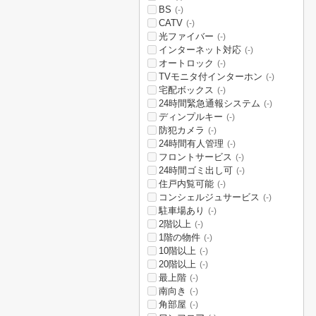
BS
(-)
CATV
(-)
光ファイバー
(-)
インターネット対応
(-)
オートロック
(-)
TVモニタ付インターホン
(-)
宅配ボックス
(-)
24時間緊急通報システム
(-)
ディンプルキー
(-)
防犯カメラ
(-)
24時間有人管理
(-)
フロントサービス
(-)
24時間ゴミ出し可
(-)
住戸内覧可能
(-)
コンシェルジュサービス
(-)
駐車場あり
(-)
2階以上
(-)
1階の物件
(-)
10階以上
(-)
20階以上
(-)
最上階
(-)
南向き
(-)
角部屋
(-)