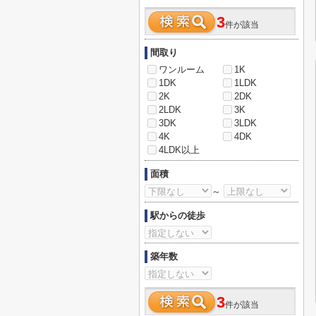
3
件が該当
間取り
ワンルーム
1K
1DK
1LDK
2K
2DK
2LDK
3K
3DK
3LDK
4K
4DK
4LDK以上
面積
～
駅からの徒歩
築年数
3
件が該当