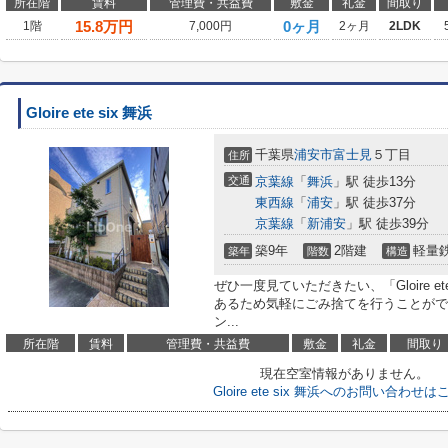
所在階
賃料
管理費・共益費
敷金
礼金
間取り
15.8
万円
0ヶ月
1階
7,000円
2ヶ月
2LDK
Gloire ete six 舞浜
千葉県
浦安市
富士見
５丁目
住所
交通
京葉線
「
舞浜
」駅 徒歩13分
東西線
「
浦安
」駅 徒歩37分
京葉線
「
新浦安
」駅 徒歩39分
築9年
2階建
軽量
築年
階数
構造
ぜひ一度見ていただきたい、「Gloire e
あるため気軽にごみ捨てを行うことがで
ン...
所在階
賃料
管理費・共益費
敷金
礼金
間取り
現在空室情報がありません。
Gloire ete six 舞浜へのお問い合わせ