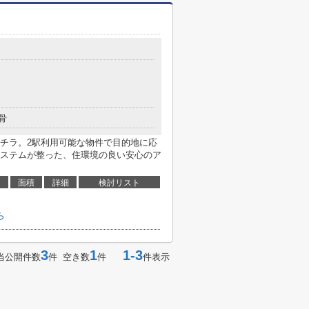
骨
チラ。2駅利用可能な物件で目的地に応
ステムが整った、住環境の良い安心のア
面積
詳細
検討リスト
ら
3
1
1-3
当公開件数
件 空き数
件
件表示