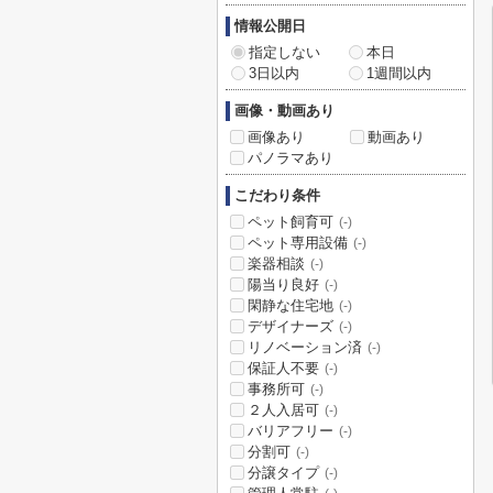
情報公開日
指定しない
本日
3日以内
1週間以内
画像・動画あり
画像あり
動画あり
パノラマあり
こだわり条件
ペット飼育可
(-)
ペット専用設備
(-)
楽器相談
(-)
陽当り良好
(-)
閑静な住宅地
(-)
デザイナーズ
(-)
リノベーション済
(-)
保証人不要
(-)
事務所可
(-)
２人入居可
(-)
バリアフリー
(-)
分割可
(-)
分譲タイプ
(-)