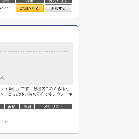
面積
詳細
検討リスト
52.27㎡
詳細を見る
追加する
鉄骨
te six 舞浜」です。敷地内ごみ置き場が
き、ゴミの多い時も安心です。ウォーキ
面積
詳細
検討リスト
はこちら