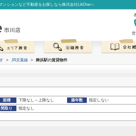
ンションなど不動産をお探しなら株式会社LibOneへ
営
す
>
JR京葉線
>
舞浜駅の賃貸物件
面積
下限なし～上限なし
築年数
指定しない
間取り
指定なし