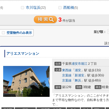
市川塩浜
西船橋
(4)
(22)
(5)
3
件が該当
並び順：
空室物件のみ表示
該
アリエスマンション
千葉県
浦安市
堀江
２丁目
住所
交通
東西線
「
浦安
」駅 徒歩13分
京葉線
「
新浦安
」駅 徒歩30分
京葉線
「
舞浜
」駅 徒歩48分
築12年
3階建
軽量
築年
階数
構造
「アリエスマンション」のここがイチオ
まで平坦な物件なので、自転車を使う方
で...