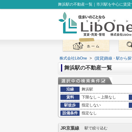
舞浜駅の不動産一覧｜市川駅を中心に賃貸マ
株式会社LibOne
>
(賃貸)路線・駅から探
舞浜駅の不動産一覧
沿線
舞浜駅
賃料
下限なし～上限なし
駅徒歩
指定しない
設備条件
指定なし
JR京葉線
駅で絞り込む