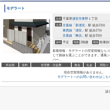
モデラート
千葉県
浦安市
東野
１丁目
住所
交通
京葉線
「
新浦安
」駅 徒歩23分
東西線
「
浦安
」駅 徒歩27分
京葉線
「
舞浜
」駅 徒歩33分
予定
2階建
軽量鉄
築年
階数
構造
新着情報：モデラートの空室情報ならコ
じて路線を選ぶことができます。通風シ
パー...
所在階
賃料
管理費・共益費
敷金
礼金
間取り
現在空室情報がありません。
モデラートへのお問い合わせはこち
該