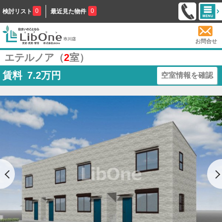
0
0
検討リスト
最近見た物件
お問合せ
エテルノア（
2
室）
賃料
7.2
万円
空室情報を確認