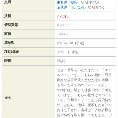
交通
東西線
「
妙典
」駅 徒歩22分
京葉線
「
市川塩浜
」駅 徒歩26分
賃料
7.2万円
管理費等
4,000円
面積
19.47㎡
築年数
2026年 8月 (予定)
種別/構造
アパート/木造
階建
2階建
ぜひ一度見ていただきたい、「エテ
ルノア」です。こちらの物件、通風
良好な居住環境でどなた様の健康に
も良いおすすめのアパートです。こ
の物件は、駅まで徒歩13分に立地し
ています。こちらの物件はアパート
備考
です。市川市エリアにある賃貸情報
のことなら、地域に密着した当社へ
お任せ下さい。当社は、多種多様な
賃貸情報を取り扱っております。ご