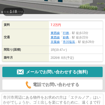
1 / 8
賃料
7.2万円
東西線
「
行徳
」駅 徒歩13分
交通
東西線
「
妙典
」駅 徒歩22分
京葉線
「
市川塩浜
」駅 徒歩26分
間取り(面積)
1R(19.47㎡)
築年月
2026年 8月(予定)
メールでお問い合わせする(無料)
電話でお問い合わせする
市川市周辺にある物件をお求めの方は「エテルノア」はい
かがでしょうか。ゴミ出しを楽にするために、遠くまで行