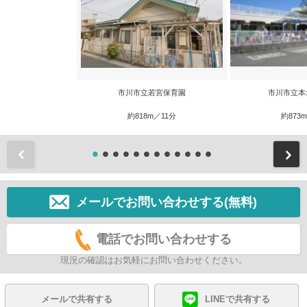
市川市立若宮保育園
市川市立本
約818m／11分
約873
前
メールでお問い合わせする(無料)
電話でお問い合わせする
現況の確認はお気軽にお問い合わせください。
メールで共有する
LINEで共有する