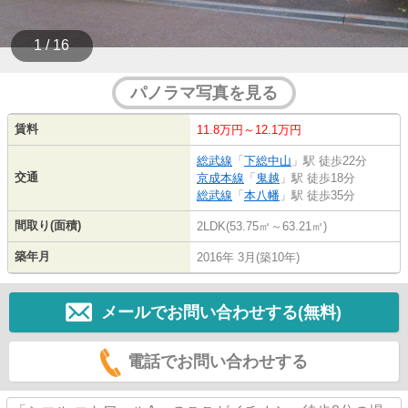
1 / 16
パノラマ写真を見る
賃料
11.8万円～12.1万円
総武線
「
下総中山
」駅 徒歩22分
交通
京成本線
「
鬼越
」駅 徒歩18分
総武線
「
本八幡
」駅 徒歩35分
間取り(面積)
2LDK(53.75㎡～63.21㎡)
築年月
2016年 3月(築10年)
メールでお問い合わせする(無料)
電話でお問い合わせする