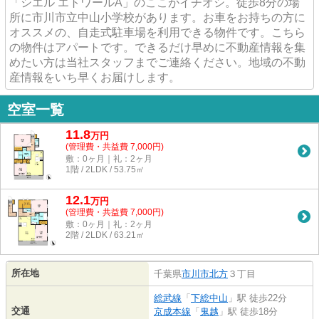
「シエル エトワールA」のここがイチオシ。徒歩8分の場
所に市川市立中山小学校があります。お車をお持ちの方に
オススメの、自走式駐車場を利用できる物件です。こちら
の物件はアパートです。できるだけ早めに不動産情報を集
めたい方は当社スタッフまでご連絡ください。地域の不動
産情報をいち早くお届けします。
空室一覧
11.8
万
円
(管理費・共益費 7,000円)
敷：0ヶ月｜礼：2ヶ月
1階 / 2LDK / 53.75㎡
12.1
万
円
(管理費・共益費 7,000円)
敷：0ヶ月｜礼：2ヶ月
2階 / 2LDK / 63.21㎡
所在地
千葉県
市川市
北方
３丁目
総武線
「
下総中山
」駅 徒歩22分
交通
京成本線
「
鬼越
」駅 徒歩18分