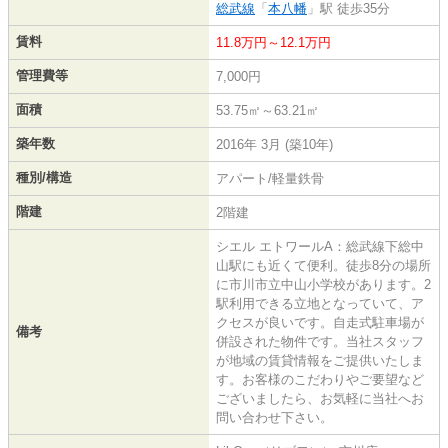
総武線
「
本八幡
」駅 徒歩35分
賃料
11.8万円～12.1万円
管理費等
7,000円
面積
53.75㎡～63.21㎡
築年数
2016年 3月 (築10年)
種別/構造
アパート/軽量鉄骨
階建
2階建
シエル エトワールA：総武線下総中
山駅にも近くて便利。徒歩8分の場所
に市川市立中山小学校があります。2
駅利用できる立地となっていて、ア
クセスが良いです。自走式駐車場が
備考
併設された物件です。当社スタッフ
が地域の賃貸情報をご提供いたしま
す。お客様のこだわりやご要望など
ございましたら、お気軽に当社へお
問い合わせ下さい。