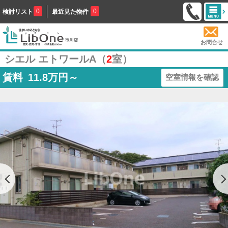
0
0
検討リスト
最近見た物件
お問合せ
シエル エトワールA（
2
室）
賃料
11.8
万円～
空室情報を確認