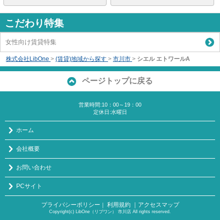
こだわり特集
女性向け賃貸特集
株式会社LibOne
>
(賃貸)地域から探す
>
市川市
>
シエル エトワールA
ページトップに戻る
営業時間:10：00～19：00
定休日:水曜日
ホーム
会社概要
お問い合わせ
PCサイト
プライバシーポリシー
利用規約
｜アクセスマップ
｜
Copyright(c) LibOne（リブワン） 市川店 All rights reserved.