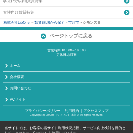
駅近(7分以内)賃貸特集
女性向け賃貸特集
株式会社LibOne
>
(賃貸)地域から探す
>
市川市
>
シモンズⅡ
ページトップに戻る
営業時間:10：00～19：00
定休日:水曜日
ホーム
会社概要
お問い合わせ
PCサイト
プライバシーポリシー
利用規約
｜アクセスマップ
｜
Copyright(c) LibOne（リブワン） 市川店 All rights reserved.
当サイトでは、お客様の当サイト利用状況把握、サービス向上検討を目的と