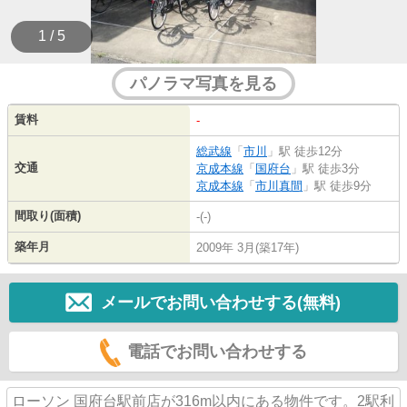
1 / 5
パノラマ写真を見る
賃料
-
総武線
「
市川
」駅 徒歩12分
交通
京成本線
「
国府台
」駅 徒歩3分
京成本線
「
市川真間
」駅 徒歩9分
間取り(面積)
-(-)
築年月
2009年 3月(築17年)
メールでお問い合わせする(無料)
電話でお問い合わせする
ローソン 国府台駅前店が316m以内にある物件です。2駅利