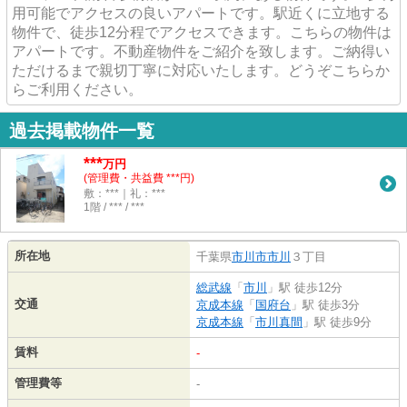
用可能でアクセスの良いアパートです。駅近くに立地する
物件で、徒歩12分程でアクセスできます。こちらの物件は
アパートです。不動産物件をご紹介を致します。ご納得い
ただけるまで親切丁寧に対応いたします。どうぞこちらか
らご利用ください。
過去掲載物件一覧
***
万円
(管理費・共益費 ***円)
敷：***｜礼：***
1階 / *** / ***
所在地
千葉県
市川市
市川
３丁目
総武線
「
市川
」駅 徒歩12分
交通
京成本線
「
国府台
」駅 徒歩3分
京成本線
「
市川真間
」駅 徒歩9分
賃料
-
管理費等
-