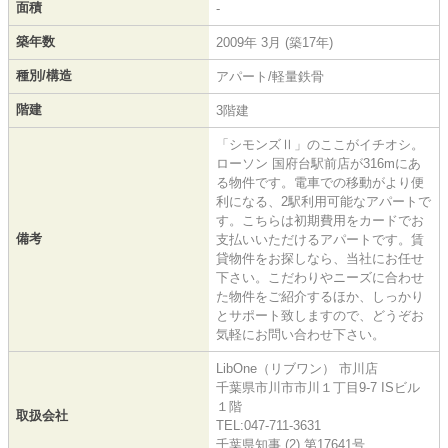
面積
-
築年数
2009年 3月 (築17年)
種別/構造
アパート/軽量鉄骨
階建
3階建
「シモンズⅡ」のここがイチオシ。
ローソン 国府台駅前店が316mにあ
る物件です。電車での移動がより便
利になる、2駅利用可能なアパートで
す。こちらは初期費用をカードでお
備考
支払いいただけるアパートです。賃
貸物件をお探しなら、当社にお任せ
下さい。こだわりやニーズに合わせ
た物件をご紹介するほか、しっかり
とサポート致しますので、どうぞお
気軽にお問い合わせ下さい。
LibOne（リブワン） 市川店
千葉県市川市市川１丁目9-7 ISビル
１階
取扱会社
TEL:047-711-3631
千葉県知事 (2) 第17641号