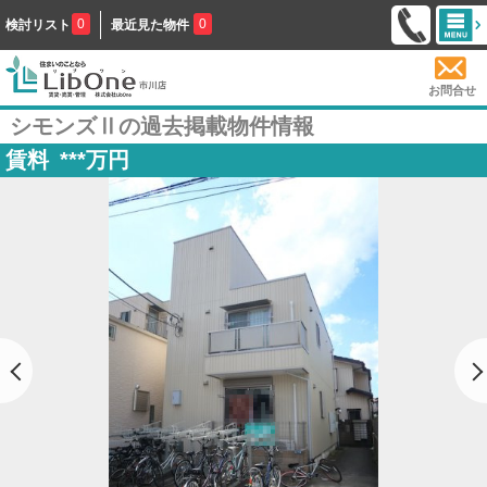
0
0
検討リスト
最近見た物件
お問合せ
シモンズⅡの過去掲載物件情報
賃料
***
万円