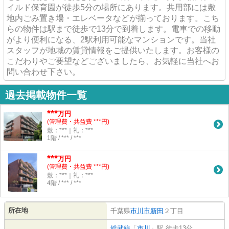
イルド保育園が徒歩5分の場所にあります。共用部には敷
地内ごみ置き場・エレベータなどが揃っております。こち
らの物件は駅まで徒歩で13分で到着します。電車での移動
がより便利になる、2駅利用可能なマンションです。当社
スタッフが地域の賃貸情報をご提供いたします。お客様の
こだわりやご要望などございましたら、お気軽に当社へお
問い合わせ下さい。
過去掲載物件一覧
***
万円
(管理費・共益費 ***円)
敷：***｜礼：***
1階 / *** / ***
***
万円
(管理費・共益費 ***円)
敷：***｜礼：***
4階 / *** / ***
所在地
千葉県
市川市
新田
２丁目
総武線
「
市川
」駅 徒歩13分