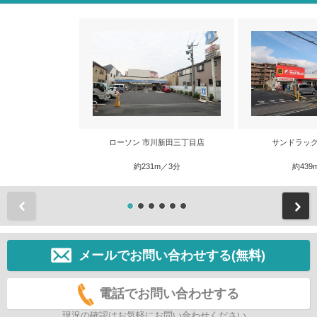
ローソン 市川新田三丁目店
サンドラッグ
約231m／3分
約439
前
メールでお問い合わせする(無料)
電話でお問い合わせする
現況の確認はお気軽にお問い合わせください。