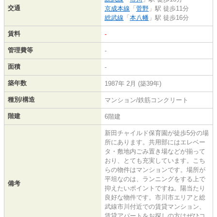
交通
京成本線
「
菅野
」駅 徒歩11分
総武線
「
本八幡
」駅 徒歩16分
賃料
-
管理費等
-
面積
-
築年数
1987年 2月 (築39年)
種別/構造
マンション/鉄筋コンクリート
階建
6階建
新田チャイルド保育園が徒歩5分の場
所にあります。共用部にはエレベー
タ・敷地内ごみ置き場などが揃って
おり、とても充実しています。こち
らの物件はマンションです。場所が
平坦なのは、ランニングをする上で
備考
抑えたいポイントですね。陽当たり
良好な物件です。市川市エリアと総
武線市川付近での賃貸マンション、
賃貸アパートをお探しの方はぜひコ