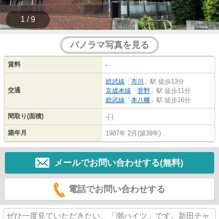
1 / 9
パノラマ写真を見る
賃料
-
総武線
「
市川
」駅 徒歩13分
交通
京成本線
「
菅野
」駅 徒歩11分
総武線
「
本八幡
」駅 徒歩16分
間取り(面積)
-(-)
築年月
1987年 2月(築39年)
メールでお問い合わせする(無料)
電話でお問い合わせする
ぜひ一度見ていただきたい、「潮ハイツ」です。新田チャ