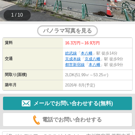
1 / 10
パノラマ写真を見る
賃料
16.3万円～16.9万円
総武線
「
本八幡
」駅 徒歩14分
交通
京成本線
「
京成八幡
」駅 徒歩9分
都営新宿線
「
本八幡
」駅 徒歩9分
間取り(面積)
2LDK(51.99㎡～53.25㎡)
築年月
2026年 8月(予定)
メールでお問い合わせする(無料)
電話でお問い合わせする