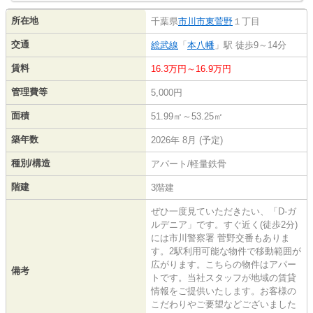
所在地
千葉県
市川市
東菅野
１丁目
交通
総武線
「
本八幡
」駅 徒歩9～14分
賃料
16.3万円～16.9万円
管理費等
5,000円
面積
51.99㎡～53.25㎡
築年数
2026年 8月 (予定)
種別/構造
アパート/軽量鉄骨
階建
3階建
ぜひ一度見ていただきたい、「D-ガ
ルデニア」です。すぐ近く(徒歩2分)
には市川警察署 菅野交番もありま
す。2駅利用可能な物件で移動範囲が
広がります。こちらの物件はアパー
備考
トです。当社スタッフが地域の賃貸
情報をご提供いたします。お客様の
こだわりやご要望などございました