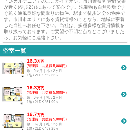
「D-ガルデニア」のここがイチオシ。市川警察署 菅野交番
が近く(徒歩2分)にあって安心です。洗濯物も自然乾燥です
ぐ乾く通風良好な間取りの物件。駅まで徒歩14分の物件で
す。市川市エリアにある賃貸情報のことなら、地域に密着
した当社へお任せ下さい。当社は、多種多様な賃貸情報を
取り扱っております。ご要望や不明な点などございました
ら、お気軽にご連絡下さい。
空室一覧
16.3
万
円
(管理費・共益費 5,000円)
敷：0ヶ月｜礼：2ヶ月
1階 / 2LDK / 52.66㎡
16.3
万
円
(管理費・共益費 5,000円)
敷：0ヶ月｜礼：2ヶ月
1階 / 2LDK / 51.99㎡
16.7
万
円
(管理費・共益費 5,000円)
敷：0ヶ月｜礼：2ヶ月
1階 / 2LDK / 53.25㎡