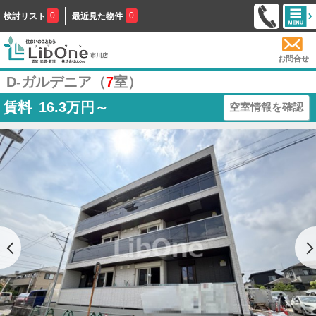
0
0
検討リスト
最近見た物件
お問合せ
D-ガルデニア（
7
室）
賃料
16.3
万円～
空室情報を確認