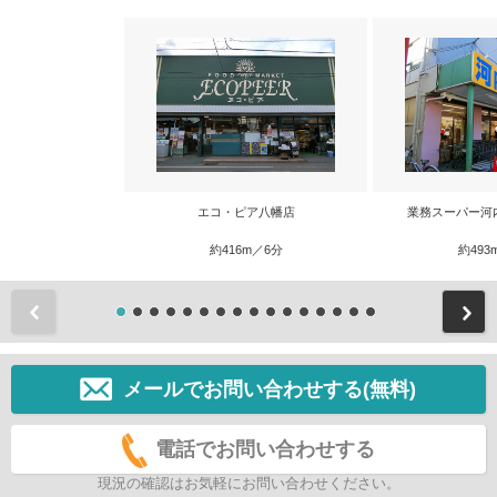
エコ・ピア八幡店
業務スーパー河
約416m／6分
約493
前
メールでお問い合わせする(無料)
電話でお問い合わせする
現況の確認はお気軽にお問い合わせください。