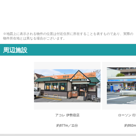
※地図上に表示される物件の位置は付近住所に所在することを表すものであり、実際の
物件所在地とは異なる場合がございます。
周辺施設
アコレ 伊勢宿店
ローソン 
約877m／11分
約892