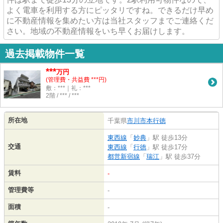
よく電車を利用する方にピッタリですね。できるだけ早め
に不動産情報を集めたい方は当社スタッフまでご連絡くだ
さい。地域の不動産情報をいち早くお届けします。
過去掲載物件一覧
***
万円
(管理費・共益費 ***円)
敷：***｜礼：***
2階 / *** / ***
所在地
千葉県
市川市
本行徳
東西線
「
妙典
」駅 徒歩13分
交通
東西線
「
行徳
」駅 徒歩17分
都営新宿線
「
瑞江
」駅 徒歩37分
賃料
-
管理費等
-
面積
-