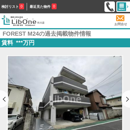
0
0
検討リスト
最近見た物件
お問合せ
FOREST M24の過去掲載物件情報
賃料
***
万円