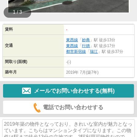
1 / 3
賃料
-
東西線
「
妙典
」駅 徒歩13分
交通
東西線
「
行徳
」駅 徒歩17分
都営新宿線
「
瑞江
」駅 徒歩37分
間取り(面積)
-(-)
築年月
2019年 7月(築7年)
メールでお問い合わせする(無料)
電話でお問い合わせする
2019年築の物件となっており、きれいな室内が魅力となっ
ています。こちらはマンションタイプになります。この物
件は駅まで徒歩13分の立地です。2駅利用可物件なので、