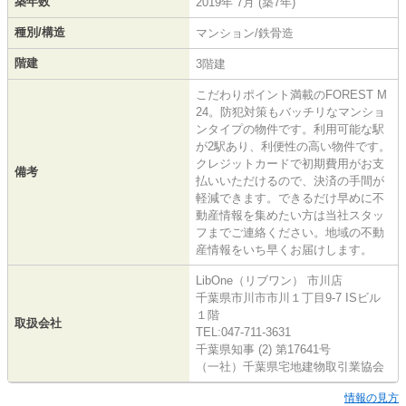
築年数
2019年 7月 (築7年)
種別/構造
マンション/鉄骨造
階建
3階建
こだわりポイント満載のFOREST M
24。防犯対策もバッチリなマンショ
ンタイプの物件です。利用可能な駅
が2駅あり、利便性の高い物件です。
クレジットカードで初期費用がお支
備考
払いいただけるので、決済の手間が
軽減できます。できるだけ早めに不
動産情報を集めたい方は当社スタッ
フまでご連絡ください。地域の不動
産情報をいち早くお届けします。
LibOne（リブワン） 市川店
千葉県市川市市川１丁目9-7 ISビル
１階
取扱会社
TEL:047-711-3631
千葉県知事 (2) 第17641号
（一社）千葉県宅地建物取引業協会
情報の見方