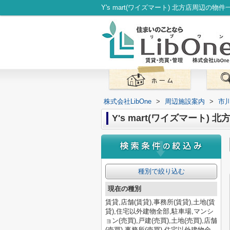
株式会社LibOne
>
周辺施設案内
>
市
Y's mart(ワイズマート) 
種別で絞り込む
現在の種別
賃貸,店舗(賃貸),事務所(賃貸),土地(賃
貸),住宅以外建物全部,駐車場,マンシ
ョン(売買),戸建(売買),土地(売買),店舗
(売買),事務所(売買),住宅以外建物全