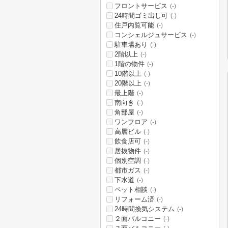
フロントサービス
(-)
24時間ゴミ出し可
(-)
住戸内覧可能
(-)
コンシェルジュサービス
(-)
駐車場あり
(-)
2階以上
(-)
1階の物件
(-)
10階以上
(-)
20階以上
(-)
最上階
(-)
南向き
(-)
角部屋
(-)
ワンフロア
(-)
高層ビル
(-)
飲食店可
(-)
居抜物件
(-)
個別空調
(-)
都市ガス
(-)
下水道
(-)
ペット相談
(-)
リフォーム済
(-)
24時間換気システム
(-)
２面バルコニー
(-)