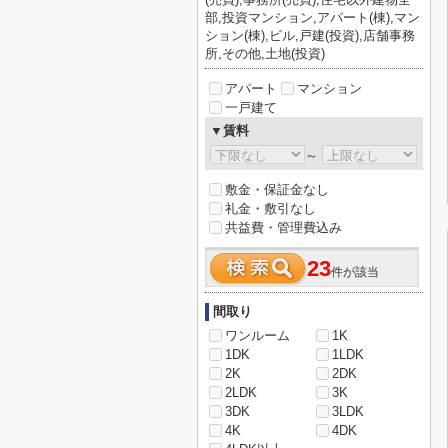
部,投資マンション,アパート(棟),マン
ション(棟),ビル,戸建(投資),店舗事務
所,その他,土地(投資)
アパート
マンション
一戸建て
▼賃料
～
敷金・保証金なし
礼金・敷引なし
共益費・管理費込み
23
件が該当
間取り
ワンルーム
1K
1DK
1LDK
2K
2DK
2LDK
3K
3DK
3LDK
4K
4DK