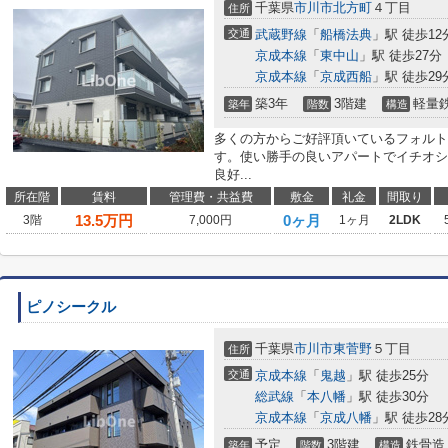
千葉県
市川市
北方町
４丁目
住所
交通
武蔵野線
「
船橋法典
」駅 徒歩12
京成本線
「
東中山
」駅 徒歩27分
京成本線
「
京成西船
」駅 徒歩29
築3年
3階建
軽量
築年
階数
構造
多くの方からご好評頂いているフォルト
す。使い勝手の良いアパートでイチオシ
良好...
所在階
賃料
管理費・共益費
敷金
礼金
間取り
13.5
万円
0ヶ月
3階
7,000円
1ヶ月
2LDK
ピノシークル
千葉県
市川市
東菅野
５丁目
住所
交通
京成本線
「
鬼越
」駅 徒歩25分
総武線
「
本八幡
」駅 徒歩30分
京成本線
「
京成八幡
」駅 徒歩28
予定
3階建
鉄骨造
築年
階数
構造