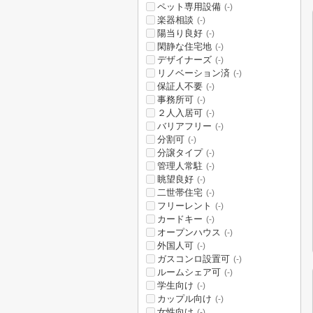
ペット専用設備
(-)
楽器相談
(-)
陽当り良好
(-)
閑静な住宅地
(-)
デザイナーズ
(-)
リノベーション済
(-)
保証人不要
(-)
事務所可
(-)
２人入居可
(-)
バリアフリー
(-)
分割可
(-)
分譲タイプ
(-)
管理人常駐
(-)
眺望良好
(-)
二世帯住宅
(-)
フリーレント
(-)
カードキー
(-)
オープンハウス
(-)
外国人可
(-)
ガスコンロ設置可
(-)
ルームシェア可
(-)
学生向け
(-)
カップル向け
(-)
女性向け
(-)