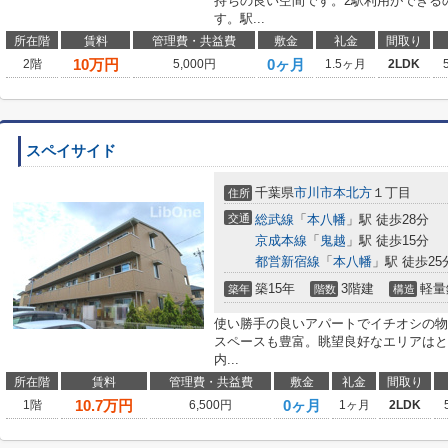
持ちの良い空間です。2駅利用ができる
す。駅...
所在階
賃料
管理費・共益費
敷金
礼金
間取り
10
万円
0ヶ月
2階
5,000円
1.5ヶ月
2LDK
スペイサイド
千葉県
市川市
本北方
１丁目
住所
交通
総武線
「
本八幡
」駅 徒歩28分
京成本線
「
鬼越
」駅 徒歩15分
都営新宿線
「
本八幡
」駅 徒歩25
築15年
3階建
軽量
築年
階数
構造
使い勝手の良いアパートでイチオシの物
スペースも豊富。眺望良好なエリアはと
内...
所在階
賃料
管理費・共益費
敷金
礼金
間取り
10.7
万円
0ヶ月
1階
6,500円
1ヶ月
2LDK