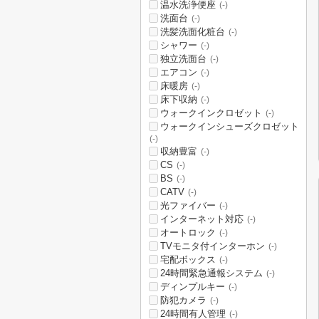
温水洗浄便座
(-)
洗面台
(-)
洗髪洗面化粧台
(-)
シャワー
(-)
独立洗面台
(-)
エアコン
(-)
床暖房
(-)
床下収納
(-)
ウォークインクロゼット
(-)
ウォークインシューズクロゼット
(-)
収納豊富
(-)
CS
(-)
BS
(-)
CATV
(-)
光ファイバー
(-)
インターネット対応
(-)
オートロック
(-)
TVモニタ付インターホン
(-)
宅配ボックス
(-)
24時間緊急通報システム
(-)
ディンプルキー
(-)
防犯カメラ
(-)
24時間有人管理
(-)