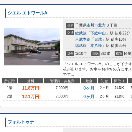
シエル エトワールA
千葉県
市川市
北方
３丁目
住所
交通
総武線
「
下総中山
」駅 徒歩22分
京成本線
「
鬼越
」駅 徒歩18分
総武線
「
本八幡
」駅 徒歩35分
築10年
2階建
軽量
築年
階数
構造
「シエル エトワールA」のここがイチ
校があります。お車をお持ちの方にオス
です...
所在階
賃料
管理費・共益費
敷金
礼金
間取り
11.8
万円
0ヶ月
1階
7,000円
2ヶ月
2LDK
12.1
万円
0ヶ月
2階
7,000円
2ヶ月
2LDK
フォルトゥナ