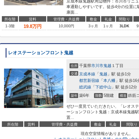
京成本線鬼越駅周辺物件：市川市リニュ
車通勤しやすいです。徒歩4分の位置に
康面...
所在階
賃料
管理費・共益費
敷金
礼金
間取り
19.8
万円
1-3階
10,000円
3ヶ月
1ヶ月
3LDK
9
レオステーションフロント鬼越
千葉県
市川市
鬼越
１丁目
住所
交通
京成本線
「
鬼越
」駅 徒歩1分
都営新宿線
「
本八幡
」駅 徒歩16
総武線
「
下総中山
」駅 徒歩12分
築6年
5階建
鉄筋
築年
階数
構造
ぜひ一度見ていただきたい、「レオステ
ーションフロント鬼越：京成本線鬼越駅
置...
所在階
賃料
管理費・共益費
敷金
礼金
間取り
現在空室情報がありません。