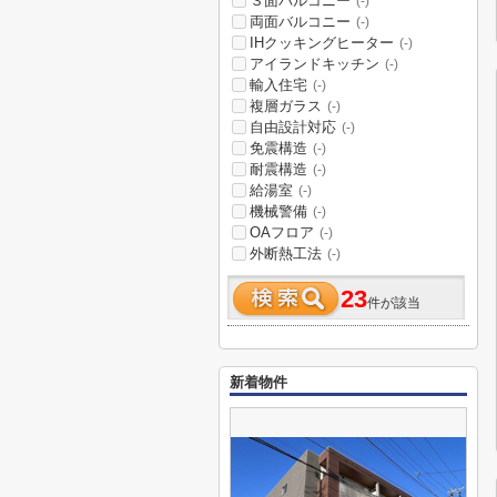
３面バルコニー
(-)
両面バルコニー
(-)
IHクッキングヒーター
(-)
アイランドキッチン
(-)
輸入住宅
(-)
複層ガラス
(-)
自由設計対応
(-)
免震構造
(-)
耐震構造
(-)
給湯室
(-)
機械警備
(-)
OAフロア
(-)
外断熱工法
(-)
23
件が該当
新着物件