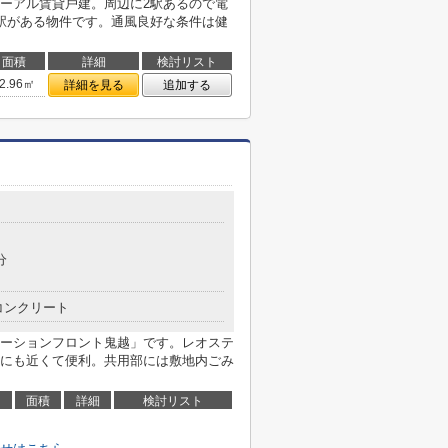
ーアル賃貸⼾建。周辺に2駅あるので電
駅がある物件です。通風良好な条件は健
面積
詳細
検討リスト
2.96㎡
詳細を見る
追加する
分
コンクリート
ーションフロント鬼越」です。レオステ
にも近くて便利。共用部には敷地内ごみ
面積
詳細
検討リスト