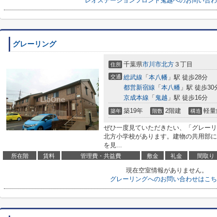
レオステーションフロント鬼越へのお問い合わ
グレーリング
千葉県
市川市
北方
３丁目
住所
交通
総武線
「
本八幡
」駅 徒歩28分
都営新宿線
「
本八幡
」駅 徒歩30
京成本線
「
鬼越
」駅 徒歩16分
築19年
2階建
軽量
築年
階数
構造
ぜひ一度見ていただきたい、「グレーリ
北方小学校があります。建物の共用部に
を見...
所在階
賃料
管理費・共益費
敷金
礼金
間取り
現在空室情報がありません。
グレーリングへのお問い合わせはこち