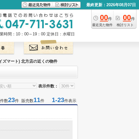
最終更新：2026年08月07日
00
00
件
件
最近見た物件
検討リスト
業時間：10：00～19：00
定休日：水曜日
t(ワイズマート) 北方店の近くの物件
表示件数：
23
11
1-23
件数
件 販売数
件
件表示