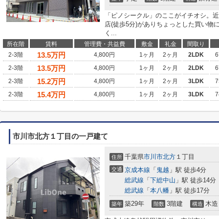
「ピノシークル」のここがイチオシ。近
店(徒歩5分)がありちょっとした買い物
く...
所在階
賃料
管理費・共益費
敷金
礼金
間取り
13.5
万円
2-3階
4,800円
1ヶ月
2ヶ月
2LDK
6
13.5
万円
2-3階
4,800円
1ヶ月
2ヶ月
2LDK
6
15.2
万円
2-3階
4,800円
1ヶ月
2ヶ月
3LDK
7
15.4
万円
2-3階
4,800円
1ヶ月
2ヶ月
3LDK
7
市川市北方１丁目の一戸建て
千葉県
市川市
北方
１丁目
住所
交通
京成本線
「
鬼越
」駅 徒歩4分
総武線
「
下総中山
」駅 徒歩14分
総武線
「
本八幡
」駅 徒歩17分
築29年
3階建
木造
築年
階数
構造