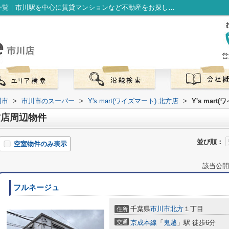
Y's mart(ワイズマート) 北方店周辺の物件一覧｜市川駅を中心に賃貸マンションなど不動産をお探しなら株式会社LibOneへ
営
川市
>
市川市のスーパー
>
Y's mart(ワイズマート) 北方店
>
Y's mar
北方店周辺物件
並び順：
空室物件のみ表示
該当公開
フルネージュ
千葉県
市川市
北方
１丁目
住所
交通
京成本線
「
鬼越
」駅 徒歩6分