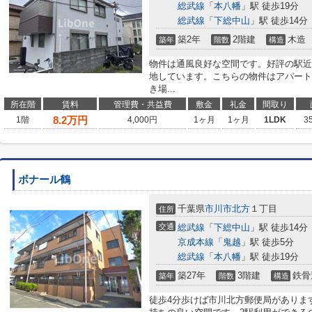
総武線
「
本八幡
」駅 徒歩19分
総武線
「
下総中山
」駅 徒歩14分
築2年
2階建
木造
築年
階数
構造
物件は通風良好な空間です。好評の駅近
地しています。こちらの物件はアパート
き場...
所在階
賃料
管理費・共益費
敷金
礼金
間取り
8.2
万円
1階
4,000円
1ヶ月
1ヶ月
1LDK
3
ボナール鶴
千葉県
市川市
北方
１丁目
住所
交通
総武線
「
下総中山
」駅 徒歩14分
京成本線
「
鬼越
」駅 徒歩5分
総武線
「
本八幡
」駅 徒歩19分
築27年
3階建
鉄骨
築年
階数
構造
徒歩4分歩けば市川北方郵便局がありま