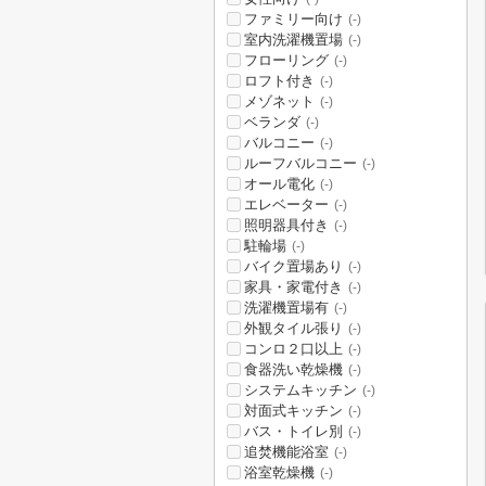
ファミリー向け
(-)
室内洗濯機置場
(-)
フローリング
(-)
ロフト付き
(-)
メゾネット
(-)
ベランダ
(-)
バルコニー
(-)
ルーフバルコニー
(-)
オール電化
(-)
エレベーター
(-)
照明器具付き
(-)
駐輪場
(-)
バイク置場あり
(-)
家具・家電付き
(-)
洗濯機置場有
(-)
外観タイル張り
(-)
コンロ２口以上
(-)
食器洗い乾燥機
(-)
システムキッチン
(-)
対面式キッチン
(-)
バス・トイレ別
(-)
追焚機能浴室
(-)
浴室乾燥機
(-)