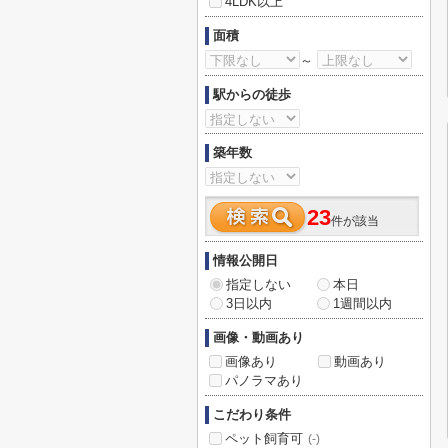
4LDK以上
面積
～
駅からの徒歩
築年数
23
件が該当
情報公開日
指定しない
本日
3日以内
1週間以内
画像・動画あり
画像あり
動画あり
パノラマあり
こだわり条件
ペット飼育可
(-)