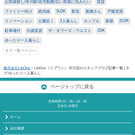
お部屋探し/市川駅/在宅勤務/広い部屋に住みたい
賃貸
3LDK
ファミリー向け
総武線
駅近
新婚さん
戸建賃貸
2LDK
リノベーション
公園近く
2人暮らし
カップル
新築
2DK
駐車場付
分譲賃貸
ザ・タワーズ・ウエスト
ゆったり一人暮らし
タグ一覧ページへ
株式会社LibOne
>
LibOne（リブワン） 市川店のスタッフブログ記事一覧 | タ
グ:ゆったり一人暮らし
ページトップに戻る
営業時間:10：00～19：00
定休日:水曜日
ホーム
会社概要