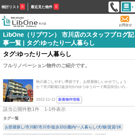
0
0
検討リスト
最近見た物件
お問合せ
LibOne（リブワン） 市川店のスタッフブログ記
事一覧 | タグ:ゆったり一人暮らし
タグ:ゆったり一人暮らし
フルリノベーション物件のご紹介です。
秋の過ごしやすい季節です。お部屋探しいかがでしょう
か？市川駅南口徒歩5分のゆうゆうロード商店街沿いの...
2022-11-12
新着物件情報
該当公開件数
1
件
1-1
件表示
タグ一覧
お部屋探し/市川駅/市川市/徒歩10分圏内/一人暮らし/犬/猫/賃貸/1K