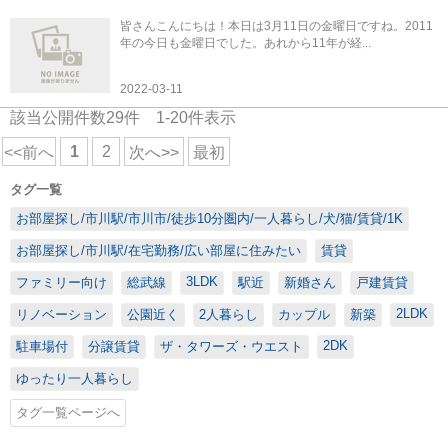
皆さんこんにちは！本日は3月11日の金曜日ですね。2011
年の今日も金曜日でした。あれから11年が経...
2022-03-11
該当公開件数
29
件
1-20
件表示
1
2
<<前へ
次へ>>
最初
タグ一覧
お部屋探し/市川駅/市川市/徒歩10分圏内/一人暮らし/犬/猫/賃貸/1K
お部屋探し/市川駅/在宅勤務/広い部屋に住みたい
賃貸
3LDK
ファミリー向け
総武線
駅近
新婚さん
戸建賃貸
2LDK
リノベーション
公園近く
2人暮らし
カップル
新築
2DK
駐車場付
分譲賃貸
ザ・タワーズ・ウエスト
ゆったり一人暮らし
タグ一覧ページへ