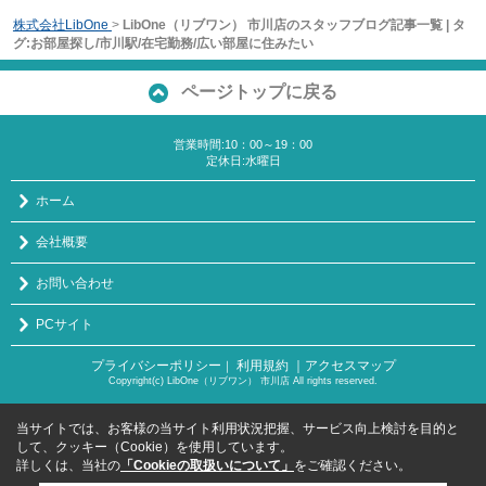
株式会社LibOne
>
LibOne（リブワン） 市川店のスタッフブログ記事一覧 | タ
グ:お部屋探し/市川駅/在宅勤務/広い部屋に住みたい
ページトップに戻る
営業時間:10：00～19：00
定休日:水曜日
ホーム
会社概要
お問い合わせ
PCサイト
プライバシーポリシー
利用規約
｜アクセスマップ
｜
Copyright(c) LibOne（リブワン） 市川店 All rights reserved.
当サイトでは、お客様の当サイト利用状況把握、サービス向上検討を目的と
して、クッキー（Cookie）を使用しています。
詳しくは、当社の
「Cookieの取扱いについて」
をご確認ください。