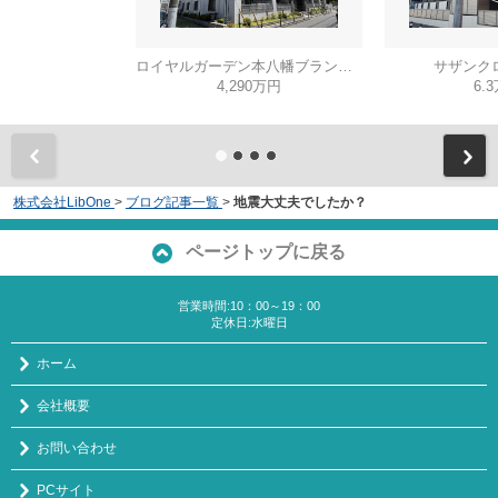
ロイヤルガーデン本八幡ブランシャトー
サザンク
4,290万円
6.
株式会社LibOne
>
ブログ記事一覧
>
地震大丈夫でしたか？
ページトップに戻る
営業時間:10：00～19：00
定休日:水曜日
ホーム
会社概要
お問い合わせ
PCサイト