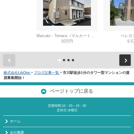
Marcato・Terrace（マルカート・テラス）
ベレガ
10万円
6.
株式会社LibOne
>
ブログ記事一覧
>
市川駅徒歩1分のタワー型マンションの賃
貸募集開始！
ページトップに戻る
営業時間:10：00～19：00
定休日:水曜日
ホーム
会社概要