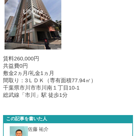
賃料260,000円
共益費0円
敷金2ヵ月/礼金1ヵ月
間取り：3ＬＤＫ（専有面積77.94㎡）
千葉県市川市市川南１丁目10-1
総武線「市川」駅 徒歩1分
この記事を書いた人
佐藤 祐介