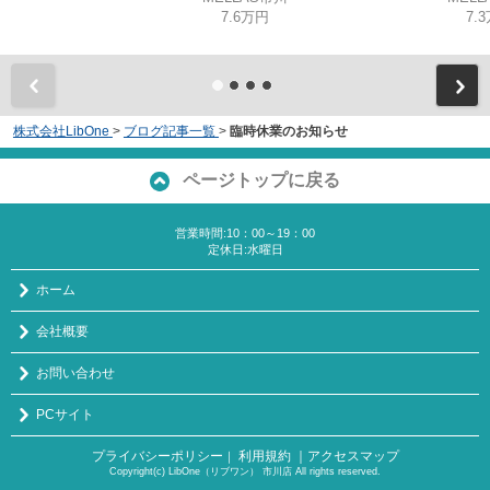
7.6万円
7.
株式会社LibOne
>
ブログ記事一覧
>
臨時休業のお知らせ
ページトップに戻る
営業時間:10：00～19：00
定休日:水曜日
ホーム
会社概要
お問い合わせ
PCサイト
プライバシーポリシー
利用規約
｜アクセスマップ
｜
Copyright(c) LibOne（リブワン） 市川店 All rights reserved.