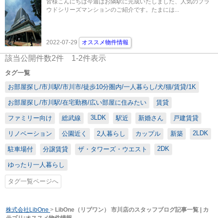
皆様こんにちは今週はお隣駅に完成いたしました、人気のプラ
ウドシリーズマンションのご紹介です。たまには...
2022-07-29
オススメ物件情報
該当公開件数
2
件
1-2
件表示
タグ一覧
お部屋探し/市川駅/市川市/徒歩10分圏内/一人暮らし/犬/猫/賃貸/1K
お部屋探し/市川駅/在宅勤務/広い部屋に住みたい
賃貸
3LDK
ファミリー向け
総武線
駅近
新婚さん
戸建賃貸
2LDK
リノベーション
公園近く
2人暮らし
カップル
新築
2DK
駐車場付
分譲賃貸
ザ・タワーズ・ウエスト
ゆったり一人暮らし
タグ一覧ページへ
株式会社LibOne
>
LibOne（リブワン） 市川店のスタッフブログ記事一覧 | カ
テゴリ:オススメ物件情報