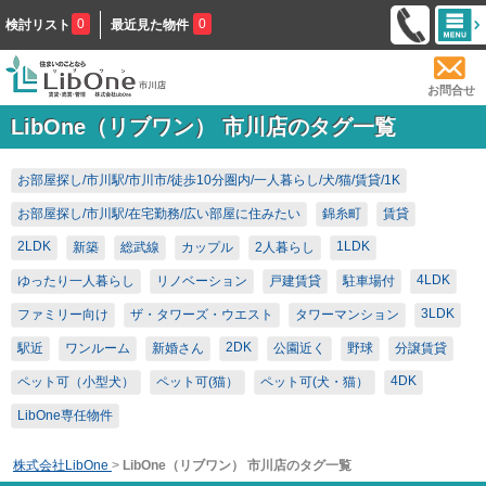
0
0
検討リスト
最近見た物件
お問合せ
LibOne（リブワン） 市川店のタグ一覧
お部屋探し/市川駅/市川市/徒歩10分圏内/一人暮らし/犬/猫/賃貸/1K
お部屋探し/市川駅/在宅勤務/広い部屋に住みたい
錦糸町
賃貸
2LDK
1LDK
新築
総武線
カップル
2人暮らし
4LDK
ゆったり一人暮らし
リノベーション
戸建賃貸
駐車場付
3LDK
ファミリー向け
ザ・タワーズ・ウエスト
タワーマンション
2DK
駅近
ワンルーム
新婚さん
公園近く
野球
分譲賃貸
4DK
ペット可（小型犬）
ペット可(猫）
ペット可(犬・猫）
LibOne専任物件
株式会社LibOne
>
LibOne（リブワン） 市川店のタグ一覧