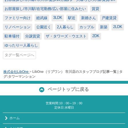
お部屋探し/市川駅/在宅勤務/広い部屋に住みたい
賃貸
3LDK
ファミリー向け
総武線
駅近
新婚さん
戸建賃貸
2LDK
リノベーション
公園近く
2人暮らし
カップル
新築
2DK
駐車場付
分譲賃貸
ザ・タワーズ・ウエスト
ゆったり一人暮らし
タグ一覧ページへ
株式会社LibOne
>
LibOne（リブワン） 市川店のスタッフブログ記事一覧 | タ
グ:タワーマンション
ページトップに戻る
営業時間:10：00～19：00
定休日:水曜日
ホーム