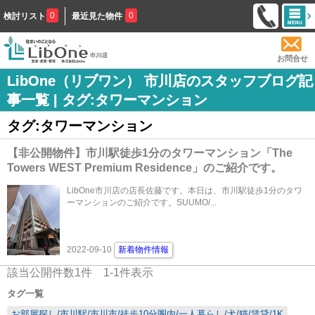
0
0
検討リスト
最近見た物件
お問合せ
LibOne（リブワン） 市川店のスタッフブログ記
事一覧 | タグ:タワーマンション
タグ:タワーマンション
【非公開物件】市川駅徒歩1分のタワーマンション「The
Towers WEST Premium Residence」のご紹介です。
LibOne市川店の店長佐藤です。本日は、市川駅徒歩1分のタワ
ーマンションのご紹介です。SUUMO/...
2022-09-10
新着物件情報
該当公開件数
1
件
1-1
件表示
タグ一覧
お部屋探し/市川駅/市川市/徒歩10分圏内/一人暮らし/犬/猫/賃貸/1K