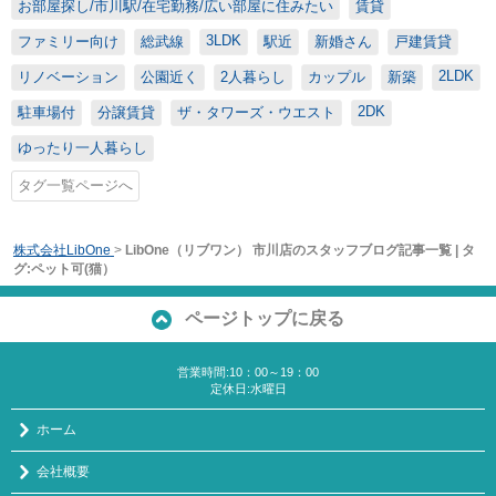
お部屋探し/市川駅/在宅勤務/広い部屋に住みたい
賃貸
3LDK
ファミリー向け
総武線
駅近
新婚さん
戸建賃貸
2LDK
リノベーション
公園近く
2人暮らし
カップル
新築
2DK
駐車場付
分譲賃貸
ザ・タワーズ・ウエスト
ゆったり一人暮らし
タグ一覧ページへ
株式会社LibOne
>
LibOne（リブワン） 市川店のスタッフブログ記事一覧 | タ
グ:ペット可(猫）
ページトップに戻る
営業時間:10：00～19：00
定休日:水曜日
ホーム
会社概要