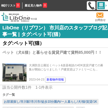
0
0
検討リスト
最近見た物件
お問合せ
LibOne（リブワン） 市川店のスタッフブログ記
事一覧 | タグ:ペット可(猫）
タグ:ペット可(猫）
ペット（犬&猫）と暮らせる賃貸戸建て賃料85,000円！！
大洲防災公園近くペット&楽器相談の4DK賃貸戸建ての募
集が開始になりました！戸建賃貸はファミリーにも...
2023-04-23
新着物件情報
該当公開件数
1
件
1-1
件表示
タグ一覧
お部屋探し/市川駅/市川市/徒歩10分圏内/一人暮らし/犬/猫/賃貸/1K