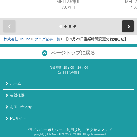
MELLAS市川
MELL
7.6万円
7.
株式会社LibOne
>
ブログ記事一覧
>
【11月21日営業時間変更のお知らせ】
ページトップに戻る
営業時間:10：00～19：00
定休日:水曜日
ホーム
会社概要
お問い合わせ
PCサイト
プライバシーポリシー
利用規約
｜アクセスマップ
｜
Copyright(c) LibOne（リブワン） 市川店 All rights reserved.