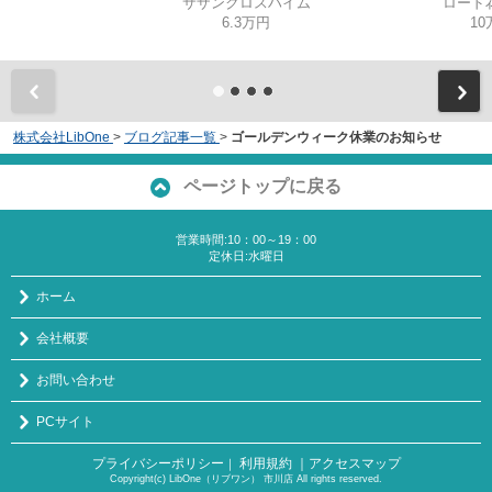
サザンクロスハイム
ロード
6.3万円
10
株式会社LibOne
>
ブログ記事一覧
>
ゴールデンウィーク休業のお知らせ
ページトップに戻る
営業時間:10：00～19：00
定休日:水曜日
ホーム
会社概要
お問い合わせ
PCサイト
プライバシーポリシー
利用規約
｜アクセスマップ
｜
Copyright(c) LibOne（リブワン） 市川店 All rights reserved.