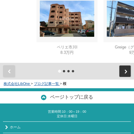
ペリエ市川I
Greige
8.3万円
9
株式会社LibOne
>
ブログ記事一覧
>
桜
ページトップに戻る
営業時間:10：00～19：00
定休日:水曜日
ホーム