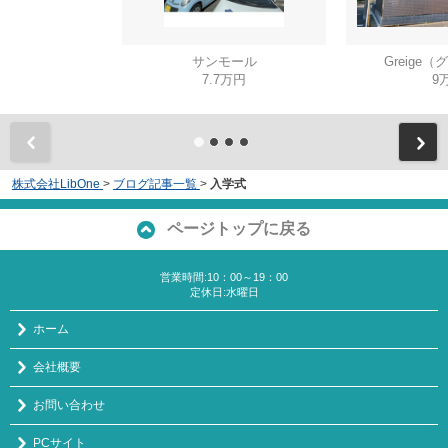
サンモール
Greige
7.7万円
9
株式会社LibOne
>
ブログ記事一覧
>
入学式
ページトップに戻る
営業時間:10：00～19：00
定休日:水曜日
ホーム
会社概要
お問い合わせ
PCサイト