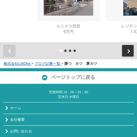
ルミナス田尻
レジデン
6万円
7.
株式会社LibOne
>
ブログ記事一覧
>
勝つ カツ 豚カツ
ページトップに戻る
営業時間:10：00～19：00
定休日:水曜日
ホーム
会社概要
お問い合わせ