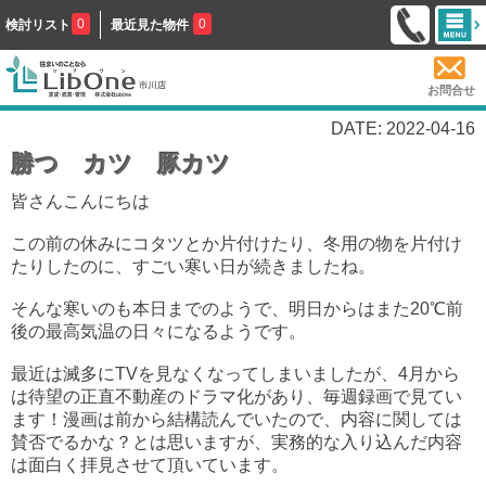
0
0
検討リスト
最近見た物件
お問合せ
DATE: 2022-04-16
勝つ カツ 豚カツ
皆さんこんにちは
この前の休みにコタツとか片付けたり、冬用の物を片付け
たりしたのに、すごい寒い日が続きましたね。
そんな寒いのも本日までのようで、明日からはまた20℃前
後の最高気温の日々になるようです。
最近は滅多にTVを見なくなってしまいましたが、4月から
は待望の正直不動産のドラマ化があり、毎週録画で見てい
ます！漫画は前から結構読んでいたので、内容に関しては
賛否でるかな？とは思いますが、実務的な入り込んだ内容
は面白く拝見させて頂いています。