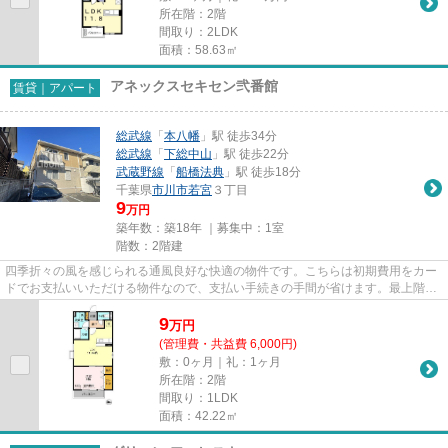
所在階：2階
間取り：2LDK
面積：58.63㎡
アネックスセキセン弐番館
賃貸｜アパート
総武線
「
本八幡
」駅 徒歩34分
総武線
「
下総中山
」駅 徒歩22分
武蔵野線
「
船橋法典
」駅 徒歩18分
千葉県
市川市
若宮
３丁目
9
万円
築年数：築18年 ｜募集中：
1室
階数：2階建
四季折々の風を感じられる通風良好な快適の物件です。こちらは初期費用をカー
ドでお支払いいただける物件なので、支払い手続きの手間が省けます。最上階の
物件です。車をお持ちの方に...
9
万
円
(管理費・共益費 6,000円)
敷：0ヶ月｜礼：1ヶ月
所在階：2階
間取り：1LDK
面積：42.22㎡