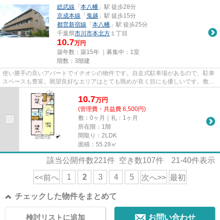
総武線
「
本八幡
」駅 徒歩28分
京成本線
「
鬼越
」駅 徒歩15分
都営新宿線
「
本八幡
」駅 徒歩25分
千葉県
市川市
本北方
１丁目
10.7
万円
築年数：築15年 ｜募集中：
1室
階数：3階建
使い勝手の良いアパートでイチオシの物件です。自走式駐車場があるので、駐車
スペースも豊富。眺望良好なエリアはとても眺めが良く目にも優しいです。敷地
内ごみ置き場があるので、忙...
10.7
万
円
(管理費・共益費 6,500円)
敷：0ヶ月｜礼：1ヶ月
所在階：1階
間取り：2LDK
面積：55.28㎡
該当公開件数
221
件 空き数
107
件
21-40
件表示
1
2
3
4
5
<<前へ
次へ>>
最初
チェックした物件をまとめて
検討リストに追加
お問い合わせ