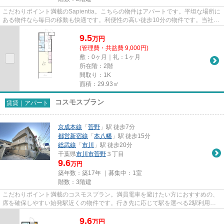
こだわりポイント満載のSapientia。こちらの物件はアパートです。平坦な場所に
ある物件なら毎日の移動も快適です。利便性の高い徒歩10分の物件です。当社ス
タッフが地域の賃貸情報をご...
9.5
万
円
(管理費・共益費 9,000円)
敷：0ヶ月｜礼：1ヶ月
所在階：2階
間取り：1K
面積：29.93㎡
コスモスブラン
賃貸｜アパート
京成本線
「
菅野
」駅 徒歩7分
都営新宿線
「
本八幡
」駅 徒歩15分
総武線
「
市川
」駅 徒歩20分
千葉県
市川市
菅野
３丁目
9.6
万円
築年数：築17年 ｜募集中：
1室
階数：3階建
こだわりポイント満載のコスモスブラン。満員電車を避けたい方におすすめの、
席を確保しやすい始発駅近くの物件です。行き先に応じて駅を選べる2駅利用可
能なアパートです。風通しのよ...
9.6
万
円