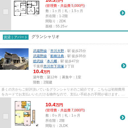
万
円
(管理費・共益費 5,000円)
敷：1ヶ月｜礼：1.5ヶ月
所在階：1-2階
間取り：2DK
面積：55.25㎡
グランシャリオ
賃貸｜アパート
武蔵野線
「
市川大野
」駅 徒歩25分
武蔵野線
「
船橋法典
」駅 徒歩35分
総武線
「
本八幡
」駅 徒歩47分
千葉県
市川市
下貝塚
２丁目
10.4
万円
築年数：築12年 ｜募集中：
1室
階数：2階建
多くの方からご好評頂いているグランシャリオのご紹介です。こちらは初期費用
をカードでお支払いいただける物件なので、支払い手続きの手間が省けます。陽
当りの良い明るい環境が魅力...
10.4
万
円
(管理費・共益費 7,000円)
敷：0ヶ月｜礼：1ヶ月
所在階：2階
間取り：2LDK