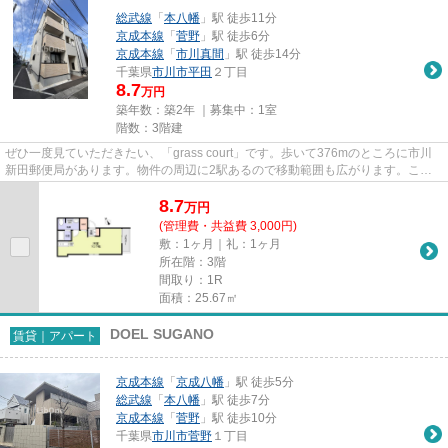
総武線
「
本八幡
」駅 徒歩11分
京成本線
「
菅野
」駅 徒歩6分
京成本線
「
市川真間
」駅 徒歩14分
千葉県
市川市
平田
２丁目
8.7
万円
築年数：築2年 ｜募集中：
1室
階数：3階建
ぜひ一度見ていただきたい、「grass court」です。歩いて376mのところに市川
新田郵便局があります。物件の周辺に2駅あるので移動範囲も広がります。こち
らの物件では初期費用をカード...
8.7
万
円
(管理費・共益費 3,000円)
敷：1ヶ月｜礼：1ヶ月
所在階：3階
間取り：1R
面積：25.67㎡
DOEL SUGANO
賃貸｜アパート
京成本線
「
京成八幡
」駅 徒歩5分
総武線
「
本八幡
」駅 徒歩7分
京成本線
「
菅野
」駅 徒歩10分
千葉県
市川市
菅野
１丁目