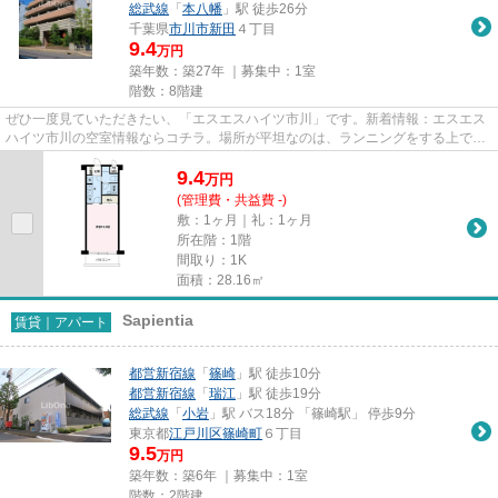
総武線
「
本八幡
」駅 徒歩26分
千葉県
市川市
新田
４丁目
9.4
万円
築年数：築27年 ｜募集中：
1室
階数：8階建
ぜひ一度見ていただきたい、「エスエスハイツ市川」です。新着情報：エスエス
ハイツ市川の空室情報ならコチラ。場所が平坦なのは、ランニングをする上で抑
えたいポイントですね。初期...
9.4
万
円
(管理費・共益費 -)
敷：1ヶ月｜礼：1ヶ月
所在階：1階
間取り：1K
面積：28.16㎡
Sapientia
賃貸｜アパート
都営新宿線
「
篠崎
」駅 徒歩10分
都営新宿線
「
瑞江
」駅 徒歩19分
総武線
「
小岩
」駅 バス18分 「篠崎駅」 停歩9分
東京都
江戸川区
篠崎町
６丁目
9.5
万円
築年数：築6年 ｜募集中：
1室
階数：2階建