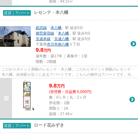
面積：49.15㎡
レセンテ・本八幡
賃貸｜アパート
総武線
「
本八幡
」駅 徒歩5分
都営新宿線
「
本八幡
」駅 徒歩4分
京成本線
「
京成八幡
」駅 徒歩5分
千葉県
市川市
南八幡
５丁目
9.8
万円
築年数：築17年 ｜募集中：
1室
階数：2階建
こだわりポイント満載のレセンテ・本八幡。こだわりポイント満載のレセンテ・
本八幡。始発駅が近くにあるアパートです。こちらの物件はアパートです。当社
スタッフが地域の賃貸情報を...
9.8
万
円
(管理費・共益費 6,000円)
敷：0ヶ月｜礼：2ヶ月
所在階：1階
間取り：1K
面積：27.49㎡
ロード花みずき
賃貸｜アパート