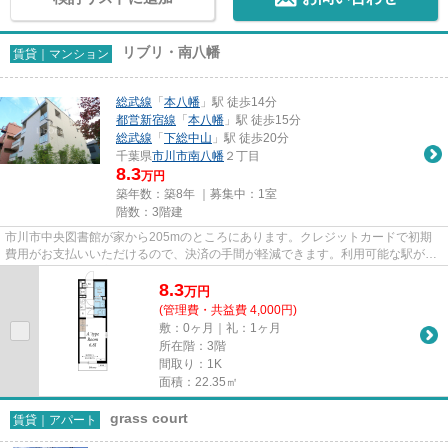
リブリ・南八幡
賃貸｜マンション
総武線
「
本八幡
」駅 徒歩14分
都営新宿線
「
本八幡
」駅 徒歩15分
総武線
「
下総中山
」駅 徒歩20分
千葉県
市川市
南八幡
２丁目
8.3
万円
築年数：築8年 ｜募集中：
1室
階数：3階建
市川市中央図書館が家から205mのところにあります。クレジットカードで初期
費用がお支払いいただけるので、決済の手間が軽減できます。利用可能な駅が2
駅あり、利便性の高い物件です。...
8.3
万
円
(管理費・共益費 4,000円)
敷：0ヶ月｜礼：1ヶ月
所在階：3階
間取り：1K
面積：22.35㎡
grass court
賃貸｜アパート