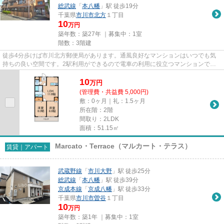
総武線
「
本八幡
」駅 徒歩19分
千葉県
市川市
北方
１丁目
10
万円
築年数：築27年 ｜募集中：
1室
階数：3階建
徒歩4分歩けば市川北方郵便局があります。通風良好なマンションはいつでも気
持ちの良い空間です。2駅利用ができるので電車の利用に役立つマンションで
す。駅までのアクセスが良い、徒...
10
万
円
(管理費・共益費 5,000円)
敷：0ヶ月｜礼：1.5ヶ月
所在階：2階
間取り：2LDK
面積：51.15㎡
Marcato・Terrace（マルカート・テラス）
賃貸｜アパート
武蔵野線
「
市川大野
」駅 徒歩25分
総武線
「
本八幡
」駅 徒歩39分
京成本線
「
京成八幡
」駅 徒歩33分
千葉県
市川市
曽谷
１丁目
10
万円
築年数：築1年 ｜募集中：
1室