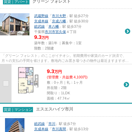
グリーン フォレスト
賃貸｜アパート
武蔵野線
「
市川大野
」駅 徒歩27分
京成本線
「
京成八幡
」駅 徒歩30分
総武線
「
本八幡
」駅 徒歩37分
千葉県
市川市
宮久保
４丁目
9.3
万円
築年数：築1年 ｜募集中：
1室
階数：2階建
「グリーン フォレスト」のここがイチオシ。初期費用や家賃のカード決済で、
月々の支払の手間を省けます。敷地内ごみ置き場つきの物件は最近ますますポピ
ュラーになってきています。こ...
9.3
万
円
(管理費・共益費 4,100円)
敷：0ヶ月｜礼：1ヶ月
所在階：2階
間取り：1LDK
面積：47.74㎡
エスエスハイツ市川
賃貸｜マンション
総武線
「
市川
」駅 徒歩7分
京成本線
「
市川真間
」駅 徒歩13分