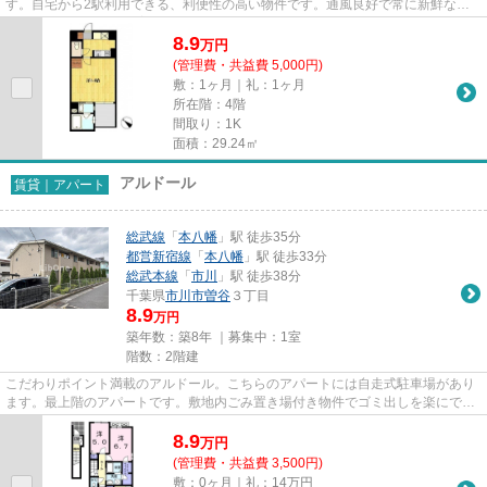
す。自宅から2駅利用できる、利便性の高い物件です。通風良好で常に新鮮な空
気を送り込む物件をご案内します...
8.9
万
円
(管理費・共益費 5,000円)
敷：1ヶ月｜礼：1ヶ月
所在階：4階
間取り：1K
面積：29.24㎡
アルドール
賃貸｜アパート
総武線
「
本八幡
」駅 徒歩35分
都営新宿線
「
本八幡
」駅 徒歩33分
総武本線
「
市川
」駅 徒歩38分
千葉県
市川市
曽谷
３丁目
8.9
万円
築年数：築8年 ｜募集中：
1室
階数：2階建
こだわりポイント満載のアルドール。こちらのアパートには自走式駐車場があり
ます。最上階のアパートです。敷地内ごみ置き場付き物件でゴミ出しを楽にでき
ます。当社スタッフが地域の...
8.9
万
円
(管理費・共益費 3,500円)
敷：0ヶ月｜礼：14万円