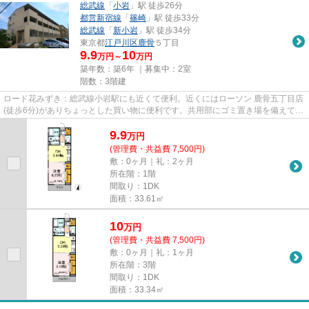
総武線
「
小岩
」駅 徒歩26分
都営新宿線
「
篠崎
」駅 徒歩33分
総武線
「
新小岩
」駅 徒歩34分
東京都
江戸川区
鹿骨
５丁目
9.9
10
万円～
万円
築年数：築6年 ｜募集中：
2室
階数：3階建
ロード花みずき：総武線小岩駅にも近くて便利。近くにはローソン 鹿骨五丁目店
(徒歩6分)がありちょっとした買い物に便利です。共用部にゴミ置き場を備えてい
るので、外部の人にごみを...
9.9
万
円
(管理費・共益費 7,500円)
敷：0ヶ月｜礼：2ヶ月
所在階：1階
間取り：1DK
面積：33.61㎡
10
万
円
(管理費・共益費 7,500円)
敷：0ヶ月｜礼：1ヶ月
所在階：3階
間取り：1DK
面積：33.34㎡