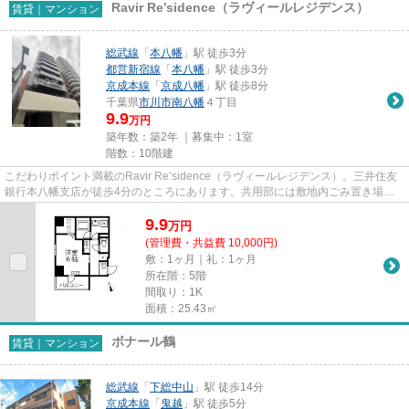
Ravir Re’sidence（ラヴィールレジデンス）
賃貸｜マンション
総武線
「
本八幡
」駅 徒歩3分
都営新宿線
「
本八幡
」駅 徒歩3分
京成本線
「
京成八幡
」駅 徒歩8分
千葉県
市川市
南八幡
４丁目
9.9
万円
築年数：築2年 ｜募集中：
1室
階数：10階建
こだわりポイント満載のRavir Re’sidence（ラヴィールレジデンス）。三井住友
銀行本八幡支店が徒歩4分のところにあります。共用部には敷地内ごみ置き場・
エレベータなど様々な設備やサ...
9.9
万
円
(管理費・共益費 10,000円)
敷：1ヶ月｜礼：1ヶ月
所在階：5階
間取り：1K
面積：25.43㎡
ボナール鶴
賃貸｜マンション
総武線
「
下総中山
」駅 徒歩14分
京成本線
「
鬼越
」駅 徒歩5分