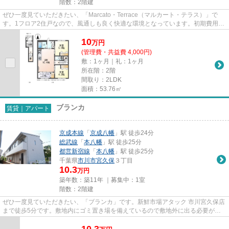
階数：2階建
ぜひ一度見ていただきたい、「Marcato・Terrace（マルカート・テラス）」で
す。1フロア2住戸なので、風通しも良く快適な環境となっています。初期費用を
カードでお支払いいただけるの...
10
万
円
(管理費・共益費 4,000円)
敷：1ヶ月｜礼：1ヶ月
所在階：2階
間取り：2LDK
面積：53.76㎡
ブランカ
賃貸｜アパート
京成本線
「
京成八幡
」駅 徒歩24分
総武線
「
本八幡
」駅 徒歩25分
都営新宿線
「
本八幡
」駅 徒歩25分
千葉県
市川市
宮久保
３丁目
10.3
万円
築年数：築11年 ｜募集中：
1室
階数：2階建
ぜひ一度見ていただきたい、「ブランカ」です。新鮮市場アタック 市川宮久保店
まで徒歩5分です。敷地内にゴミ置き場を備えているので敷地外に出る必要が無
く、短時間でサッとゴミ出し...
10.3