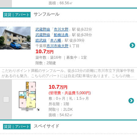
面積：66.56㎡
サンフルール
賃貸｜アパート
武蔵野線
「
市川大野
」駅 徒歩22分
武蔵野線
「
船橋法典
」駅 徒歩28分
総武線
「
本八幡
」駅 徒歩39分
千葉県
市川市
南大野
１丁目
10.7
万円
築年数：築16年 ｜募集中：
1室
階数：2階建
こだわりポイント満載のサンフルール。徒歩13分の距離に市川市立下貝塚中学校
があるのも魅力。こちらのアパートには自走式駐車場があります。こちらの物件
はアパートです。当社スタッ...
10.7
万
円
(管理費・共益費 5,000円)
敷：0ヶ月｜礼：1.5ヶ月
所在階：1階
間取り：2LDK
面積：54.62㎡
スペイサイド
賃貸｜アパート