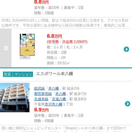
8.8
万円
築年数：築15年 ｜募集中：
1室
階数：2階建
DOEL SUGANOの詳しい情報。駅まで徒歩5分の位置に立地する、アクセス良好
な物件です。平坦な場所にある物件なら毎日の移動も快適です。敷地内ごみ置き
場は、簡単にごみ捨てができるの...
8.8
万
円
(管理費・共益費 2,000円)
敷：1ヶ月｜礼：1ヶ月
所在階：1階
間取り：1R
面積：29.52㎡
エスポワール本八幡
賃貸｜マンション
総武線
「
本八幡
」駅 徒歩2分
都営新宿線
「
本八幡
」駅 徒歩7分
京成本線
「
京成八幡
」駅 徒歩8分
千葉県
市川市
八幡
１丁目
8.9
万円
築年数：築20年 ｜募集中：
1室
階数：6階建
買い物に便利なショッピングセンター「Shapo(シャポー)本八幡」まで325mで