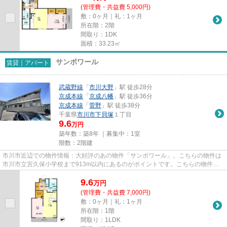
(管理費・共益費 5,000円)
敷：0ヶ月｜礼：1ヶ月
所在階：2階
間取り：1DK
面積：33.23㎡
サンポワール
賃貸｜アパート
武蔵野線
「
市川大野
」駅 徒歩28分
京成本線
「
京成八幡
」駅 徒歩36分
京成本線
「
菅野
」駅 徒歩38分
千葉県
市川市
下貝塚
１丁目
9.6
万円
築年数：築8年 ｜募集中：
1室
階数：2階建
市川市近辺での物件情報：大好評のあの物件「サンポワール」。こちらの物件は
市川市立宮久保小学校まで913m以内にあるのがポイントです。こちらの物件は
アパートです。陽当りの良さが...
9.6
万
円
(管理費・共益費 7,000円)
敷：0ヶ月｜礼：1ヶ月
所在階：1階
間取り：1LDK