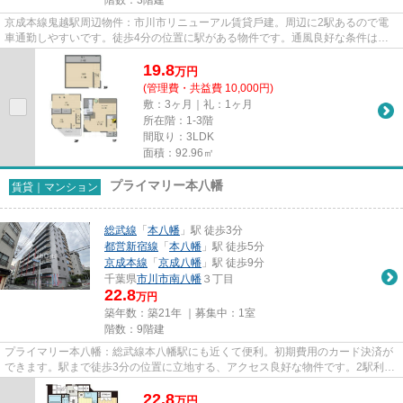
京成本線鬼越駅周辺物件：市川市リニューアル賃貸⼾建。周辺に2駅あるので電
車通勤しやすいです。徒歩4分の位置に駅がある物件です。通風良好な条件は健
康面でも大切です。そんな観点...
19.8
万
円
(管理費・共益費 10,000円)
敷：3ヶ月｜礼：1ヶ月
所在階：1-3階
間取り：3LDK
面積：92.96㎡
プライマリー本八幡
賃貸｜マンション
総武線
「
本八幡
」駅 徒歩3分
都営新宿線
「
本八幡
」駅 徒歩5分
京成本線
「
京成八幡
」駅 徒歩9分
千葉県
市川市
南八幡
３丁目
22.8
万円
築年数：築21年 ｜募集中：
1室
階数：9階建
プライマリー本八幡：総武線本八幡駅にも近くて便利。初期費用のカード決済が
できます。駅まで徒歩3分の位置に立地する、アクセス良好な物件です。2駅利用
可能なアクセスの良い物件で...
22.8
万
円