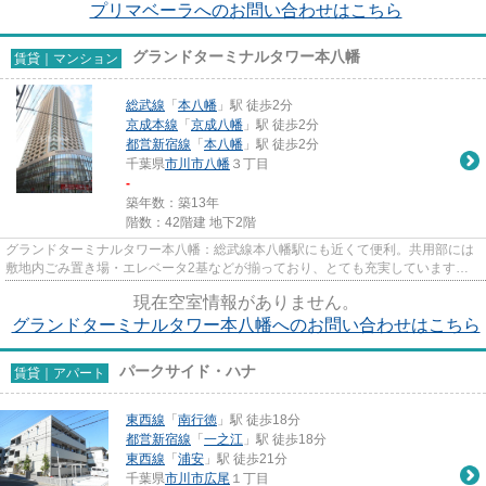
プリマベーラへのお問い合わせはこちら
グランドターミナルタワー本八幡
賃貸｜マンション
総武線
「
本八幡
」駅 徒歩2分
京成本線
「
京成八幡
」駅 徒歩2分
都営新宿線
「
本八幡
」駅 徒歩2分
千葉県
市川市
八幡
３丁目
-
築年数：築13年
階数：42階建 地下2階
グランドターミナルタワー本八幡：総武線本八幡駅にも近くて便利。共用部には
敷地内ごみ置き場・エレベータ2基などが揃っており、とても充実しています。
こちらの物件はマンションです...
現在空室情報がありません。
グランドターミナルタワー本八幡へのお問い合わせはこちら
パークサイド・ハナ
賃貸｜アパート
東西線
「
南行徳
」駅 徒歩18分
都営新宿線
「
一之江
」駅 徒歩18分
東西線
「
浦安
」駅 徒歩21分
千葉県
市川市
広尾
１丁目