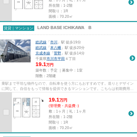
所在階：1-2階
間取り：1R
面積：70.20㎡
LAND BASE ICHIKAWA B
賃貸｜マンション
総武線
「
市川
」駅 徒歩19分
総武線
「
本八幡
」駅 徒歩20分
京成本線
「
菅野
」駅 徒歩14分
千葉県
市川市
平田
４丁目
19.1
万円
築年数：予定 ｜募集中：
1室
階数：2階建
乗駅まで平坦な物件なので、自転車を使う方にもおすすめです。造りとデザイン
に関して、自信をもって情報を提供できるマンションです。こちらは初期費用を
カードでお支払いいただける...
19.1
万
円
(管理費・共益費 -)
敷：1ヶ月｜礼：1ヶ月
所在階：1-2階
間取り：1R
面積：70.20㎡