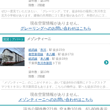
築年数：築19年
階数：2階建
ぜひ一度見ていただきたい、「グレーリング」です。徒歩9分の場所に市川市立
北方小学校があります。建物の共用部にゴミ置き場があるので、外部の人にゴミ
を見られるなどのトラブルも減...
現在空室情報がありません。
グレーリングへのお問い合わせはこちら
メゾンティーニ
賃貸｜アパート
総武線
「
市川
」駅 徒歩15分
都営新宿線
「
本八幡
」駅 徒歩17分
総武線
「
本八幡
」駅 徒歩18分
千葉県
市川市
新田
３丁目
-
築年数：築13年
階数：2階建
「メゾンティーニ」のここがイチオシ。歩いて徒歩6分の場所にドラッグストア
マツモトキヨシ 市川新田店もあります。こちらの物件は、駅へも徒歩15分と歩い
てアクセスできます。初期費...
現在空室情報がありません。
メゾンティーニへのお問い合わせはこちら
該当公開件数
221
件 空き数
101
件
61-80
件表示