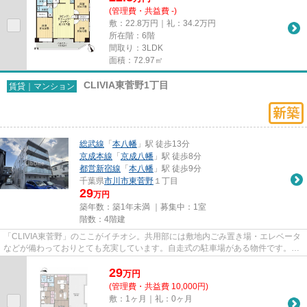
(管理費・共益費 -)
敷：22.8万円｜礼：34.2万円
所在階：6階
間取り：3LDK
面積：72.97㎡
CLIVIA東菅野1丁目
賃貸｜マンション
総武線
「
本八幡
」駅 徒歩13分
京成本線
「
京成八幡
」駅 徒歩8分
都営新宿線
「
本八幡
」駅 徒歩9分
千葉県
市川市
東菅野
１丁目
29
万円
築年数：築1年未満 ｜募集中：
1室
階数：4階建
「CLIVIA東菅野」のここがイチオシ。共用部には敷地内ごみ置き場・エレベータ
などが備わっておりとても充実しています。自走式の駐車場がある物件です。こ
ちらの物件は、駅へも徒歩13...
29
万
円
(管理費・共益費 10,000円)
敷：1ヶ月｜礼：0ヶ月