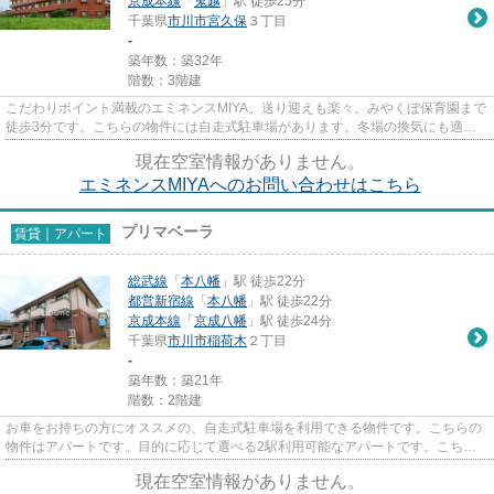
京成本線
「
鬼越
」駅 徒歩25分
千葉県
市川市
宮久保
３丁目
-
築年数：築32年
階数：3階建
こだわりポイント満載のエミネンスMIYA。送り迎えも楽々。みやくぼ保育園まで
徒歩3分です。こちらの物件には自走式駐車場があります。冬場の換気にも適し
た、風通しの良い湿気が溜まり...
現在空室情報がありません。
エミネンスMIYAへのお問い合わせはこちら
プリマベーラ
賃貸｜アパート
総武線
「
本八幡
」駅 徒歩22分
都営新宿線
「
本八幡
」駅 徒歩22分
京成本線
「
京成八幡
」駅 徒歩24分
千葉県
市川市
稲荷木
２丁目
-
築年数：築21年
階数：2階建
お車をお持ちの方にオススメの、自走式駐車場を利用できる物件です。こちらの
物件はアパートです。目的に応じて選べる2駅利用可能なアパートです。こちら
の物件では初期費用をカードで...
現在空室情報がありません。