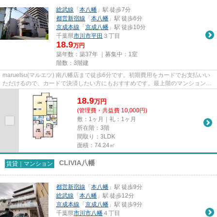
総武線
「
本八幡
」駅 徒歩7分
都営新宿線
「
本八幡
」駅 徒歩6分
京成本線
「
京成八幡
」駅 徒歩10分
千葉県
市川市
平田
３丁目
18.9
万円
築年数：築37年 ｜募集中：
1室
階数：3階建
maruetsu(マルエツ) 南八幡店まで徒歩6分です。初期費用をカードでお支払いい
ただけるので、カードで決済したい方にもおすすめです。最上階のマンションで
す。始発駅なので、通勤の際...
18.9
万
円
(管理費・共益費 10,000円)
敷：1ヶ月｜礼：1ヶ月
所在階：3階
間取り：3LDK
面積：74.24㎡
CLIVIA八幡
賃貸｜マンション
都営新宿線
「
本八幡
」駅 徒歩9分
総武線
「
本八幡
」駅 徒歩12分
京成本線
「
京成八幡
」駅 徒歩9分
千葉県
市川市
八幡
４丁目