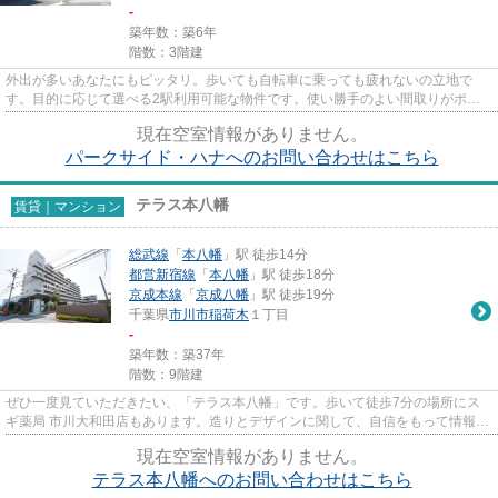
-
築年数：築6年
階数：3階建
外出が多いあなたにもピッタリ。歩いても自転車に乗っても疲れないの立地で
す。目的に応じて選べる2駅利用可能な物件です。使い勝手のよい間取りがポイ
ントのアパートです。築浅で、設...
現在空室情報がありません。
パークサイド・ハナへのお問い合わせはこちら
テラス本八幡
賃貸｜マンション
総武線
「
本八幡
」駅 徒歩14分
都営新宿線
「
本八幡
」駅 徒歩18分
京成本線
「
京成八幡
」駅 徒歩19分
千葉県
市川市
稲荷木
１丁目
-
築年数：築37年
階数：9階建
ぜひ一度見ていただきたい、「テラス本八幡」です。歩いて徒歩7分の場所にス
ギ薬局 市川大和田店もあります。造りとデザインに関して、自信をもって情報を
提供できるマンションです。...
現在空室情報がありません。
テラス本八幡へのお問い合わせはこちら