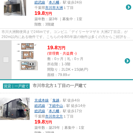
総武線
「
本八幡
」駅 徒歩24分
千葉県
市川市
大洲
１丁目
19.8
万円
築年数：築3年 ｜募集中：
1室
階数：3階建
市川大洲郵便局まで246mです。コンビニ「デイリーヤマザキ 大洲2丁目店」が
292m以内にある物件です。こちらの令和5年築の物件は多くの方からご好評を頂
いてます。こちらの物件では初期...
19.8
万
円
(管理費・共益費 -)
敷：0ヶ月｜礼：0ヶ月
所在階：1-3階
間取り：2LDK＋1S(納戸)
面積：79.89㎡
市川市北方１丁目の一戸建て
賃貸｜一戸建て
京成本線
「
鬼越
」駅 徒歩4分
総武線
「
下総中山
」駅 徒歩14分
総武線
「
本八幡
」駅 徒歩17分
千葉県
市川市
北方
１丁目
19.8
万円
築年数：築29年 ｜募集中：
1室
階数：3階建