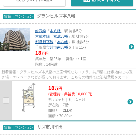
グランヒルズ本八幡
賃貸｜マンション
総武線
「
本八幡
」駅 徒歩5分
京成本線
「
京成八幡
」駅 徒歩9分
都営新宿線
「
本八幡
」駅 徒歩5分
千葉県
市川市
南八幡
５丁目11-7
18
万円
築年数：築26年 ｜募集中：
1室
階数：14階建
新着情報：グランヒルズ本八幡の空室情報ならコチラ。共用部には敷地内ごみ置
き場・エレベータなどが揃っております。こちらの物件では初期費用をカードで
お支払いいただけます。こち...
18
万
円
(管理費・共益費 10,000円)
敷：2ヶ月｜礼：1ヶ月
所在階：7階
間取り：2LDK
面積：70.80㎡
リズ市川平田
賃貸｜マンション