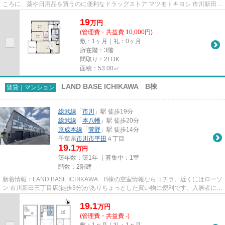
ころに、薬や日用品を買うのに便利なドラッグストア マツモトキヨシ 市川新田店
があります。2025年築の物件で...
19
万
円
(管理費・共益費 10,000円)
敷：1ヶ月｜礼：0ヶ月
所在階：3階
間取り：2LDK
面積：53.00㎡
LAND BASE ICHIKAWA B棟
賃貸｜マンション
総武線
「
市川
」駅 徒歩19分
総武線
「
本八幡
」駅 徒歩20分
京成本線
「
菅野
」駅 徒歩14分
千葉県
市川市
平田
４丁目
19.1
万円
築年数：築1年 ｜募集中：
1室
階数：2階建
新着情報：LAND BASE ICHIKAWA B棟の空室情報ならコチラ。近くにはローソ
ン 市川新田三丁目店(徒歩3分)がありちょっとした買い物に便利です。入居者にと
っても扱いやすい敷地内ごみ置...
19.1
万
円
(管理費・共益費 -)
敷：1ヶ月｜礼：1ヶ月