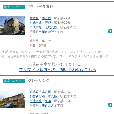
プリマベラ菅野
賃貸｜アパート
総武線
「
本八幡
」駅 徒歩24分
京成本線
「
菅野
」駅 徒歩19分
京成本線
「
京成八幡
」駅 徒歩20分
千葉県
市川市
菅野
５丁目
-
築年数：築12年
階数：2階建
2駅利用可能な物件なので行動範囲も広がります。車をお持ちの方にもオススメ
の、自走式駐車場を利用できる物件です。ウォーキングやランニングが趣味の方
に住んでもらいたいのが平坦な...
現在空室情報がありません。
プリマベラ菅野へのお問い合わせはこちら
グレーリング
賃貸｜アパート
総武線
「
本八幡
」駅 徒歩28分
都営新宿線
「
本八幡
」駅 徒歩30分
京成本線
「
鬼越
」駅 徒歩16分
千葉県
市川市
北方
３丁目
-