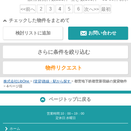
2
3
4
5
6
<<前へ
次へ>>
最初
チェックした物件をまとめて
検討リストに追加
お問い合わせ
さらに条件を絞り込む
物件リクエスト
株式会社LibOne
>
(賃貸)路線・駅から探す
>
都営地下鉄都営新宿線の賃貸物件
>
4ページ目
ページトップに戻る
営業時間:10：00～19：00
定休日:水曜日
ホーム