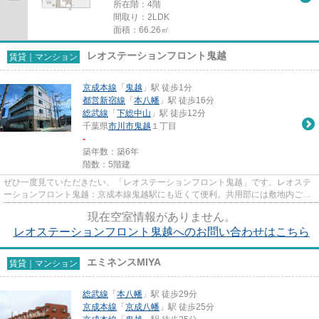
所在階：4階
間取り：2LDK
面積：66.26㎡
レオステーションフロント鬼越
賃貸｜マンション
京成本線
「
鬼越
」駅 徒歩1分
都営新宿線
「
本八幡
」駅 徒歩16分
総武線
「
下総中山
」駅 徒歩12分
千葉県
市川市
鬼越
１丁目
-
築年数：築6年
階数：5階建
ぜひ一度見ていただきたい、「レオステーションフロント鬼越」です。レオステ
ーションフロント鬼越：京成本線鬼越駅にも近くて便利。共用部には敷地内ごみ
置き場・エレベータなどが揃...
現在空室情報がありません。
レオステーションフロント鬼越へのお問い合わせはこちら
エミネンスMIYA
賃貸｜マンション
総武線
「
本八幡
」駅 徒歩29分
京成本線
「
京成八幡
」駅 徒歩25分