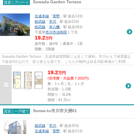
Suwada Garden Terrace
賃貸｜アパート
京成本線
「
菅野
」駅 徒歩13分
総武線
「
市川
」駅 徒歩23分
総武線
「
本八幡
」駅 徒歩26分
千葉県
市川市
須和田
１丁目
19.2
万円
築年数：築4年 ｜募集中：
1室
階数：2階建
Suwada Garden Terrace：京成本線菅野駅にも近くて便利。市川かえで保育園ま
で徒歩6分なので、送り迎えも楽です。こちらの物件は自走式駐車場がご利用い
ただけます。敷地内ごみ置き場...
19.2
万
円
(管理費・共益費 7,000円)
敷：1ヶ月｜礼：1ヶ月
所在階：1-2階
間取り：3LDK
面積：81.35㎡
Sumai-to市川市大洲01
賃貸｜一戸建て
総武線
「
市川
」駅 徒歩20分
京成本線
「
菅野
」駅 徒歩21分