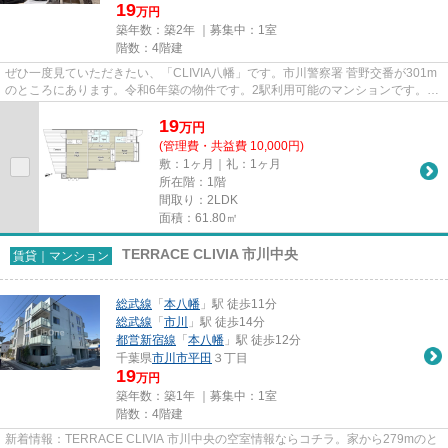
19
万円
築年数：築2年 ｜募集中：
1室
階数：4階建
ぜひ一度見ていただきたい、「CLIVIA八幡」です。市川警察署 菅野交番が301m
のところにあります。令和6年築の物件です。2駅利用可能のマンションです。市
川市エリアにある賃貸情報のこ...
19
万
円
(管理費・共益費 10,000円)
敷：1ヶ月｜礼：1ヶ月
所在階：1階
間取り：2LDK
面積：61.80㎡
TERRACE CLIVIA 市川中央
賃貸｜マンション
総武線
「
本八幡
」駅 徒歩11分
総武線
「
市川
」駅 徒歩14分
都営新宿線
「
本八幡
」駅 徒歩12分
千葉県
市川市
平田
３丁目
19
万円
築年数：築1年 ｜募集中：
1室
階数：4階建
新着情報：TERRACE CLIVIA 市川中央の空室情報ならコチラ。家から279mのと