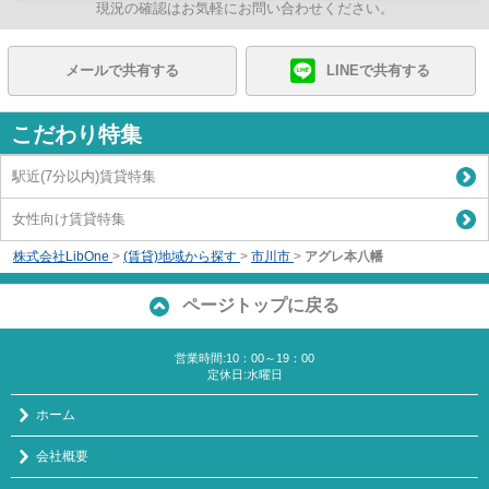
現況の確認はお気軽にお問い合わせください。
メールで共有する
LINEで共有する
こだわり特集
駅近(7分以内)賃貸特集
女性向け賃貸特集
株式会社LibOne
>
(賃貸)地域から探す
>
市川市
>
アグレ本八幡
ページトップに戻る
営業時間:10：00～19：00
定休日:水曜日
ホーム
会社概要