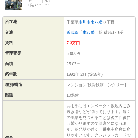
敷：***｜礼：***
8階 / *** / ***
所在地
千葉県
市川市
南八幡
３丁目
交通
総武線
「
本八幡
」駅 徒歩3～6分
賃料
7.3万円
管理費等
6,000円
面積
25.07㎡
築年数
1991年 2月 (築35年)
種別/構造
マンション/鉄骨鉄筋コンクリート
階建
10階建
共用部にはエレベータ・敷地内ごみ
置き場などが揃っております。遠く
の風景を見つめることは視力回復に
も繋がりますので健康的になれま
す。始発駅が近く、乗車中座席に座
りやすいです。クレジットカードで
備考