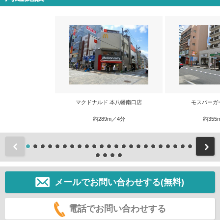
マクドナルド 本八幡南口店
モスバーガ
約289m／4分
約355
前
メールでお問い合わせする(無料)
電話でお問い合わせする