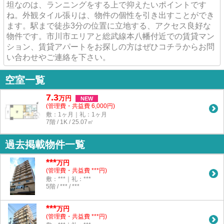
坦なのは、ランニングをする上で抑えたいポイントです
ね。外観タイル張りは、物件の個性を引き出すことができ
ます。駅まで徒歩3分の位置に立地する、アクセス良好な
物件です。市川市エリアと総武線本八幡付近での賃貸マン
ション、賃貸アパートをお探しの方はぜひコチラからお問
い合わせやご連絡を下さい。
空室一覧
7.3
万
円
NEW
(管理費・共益費 6,000円)
敷：1ヶ月｜礼：1ヶ月
7階 / 1K / 25.07㎡
過去掲載物件一覧
***
万円
(管理費・共益費 ***円)
敷：***｜礼：***
5階 / *** / ***
***
万円
(管理費・共益費 ***円)