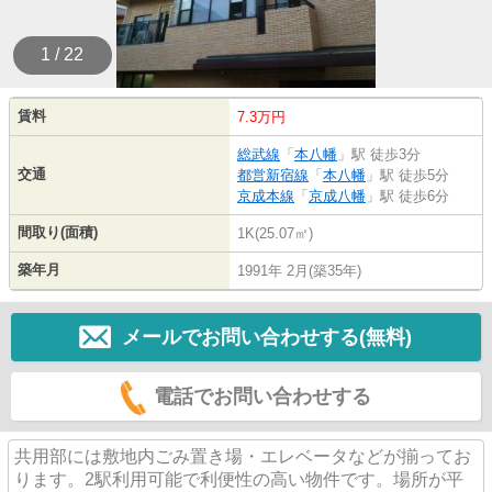
1 / 22
賃料
7.3万円
総武線
「
本八幡
」駅 徒歩3分
交通
都営新宿線
「
本八幡
」駅 徒歩5分
京成本線
「
京成八幡
」駅 徒歩6分
間取り(面積)
1K(25.07㎡)
築年月
1991年 2月(築35年)
メールでお問い合わせする(無料)
電話でお問い合わせする
共用部には敷地内ごみ置き場・エレベータなどが揃ってお
ります。2駅利用可能で利便性の高い物件です。場所が平