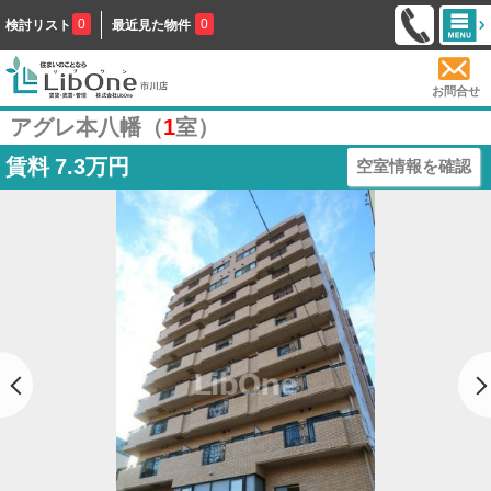
0
0
検討リスト
最近見た物件
お問合せ
アグレ本八幡（
1
室）
賃料
7.3万円
空室情報を確認