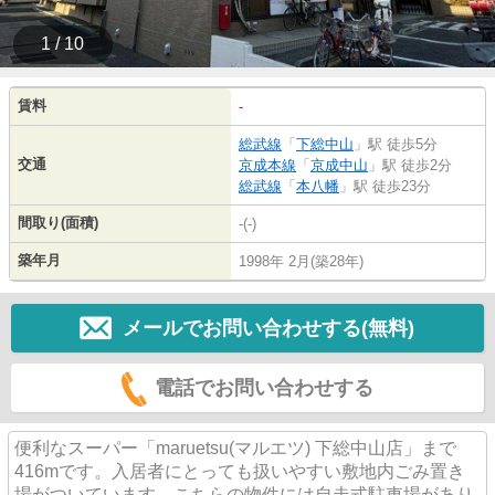
1 / 10
賃料
-
総武線
「
下総中山
」駅 徒歩5分
交通
京成本線
「
京成中山
」駅 徒歩2分
総武線
「
本八幡
」駅 徒歩23分
間取り(面積)
-(-)
築年月
1998年 2月(築28年)
メールでお問い合わせする(無料)
電話でお問い合わせする
便利なスーパー「maruetsu(マルエツ) 下総中山店」まで
416mです。入居者にとっても扱いやすい敷地内ごみ置き
場がついています。こちらの物件には自走式駐車場があり