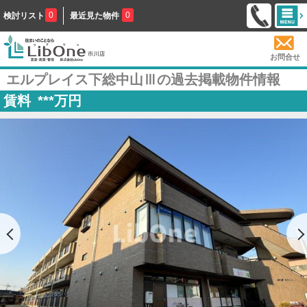
0
0
検討リスト
最近見た物件
お問合せ
エルプレイス下総中山Ⅲの過去掲載物件情報
賃料
***
万円