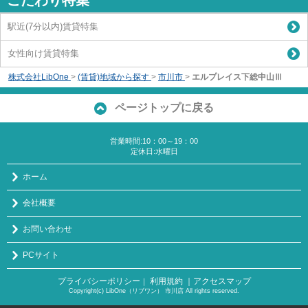
こだわり特集
駅近(7分以内)賃貸特集
女性向け賃貸特集
株式会社LibOne
>
(賃貸)地域から探す
>
市川市
>
エルプレイス下総中山Ⅲ
ページトップに戻る
営業時間:10：00～19：00
定休日:水曜日
ホーム
会社概要
お問い合わせ
PCサイト
プライバシーポリシー
利用規約
｜アクセスマップ
｜
Copyright(c) LibOne（リブワン） 市川店 All rights reserved.