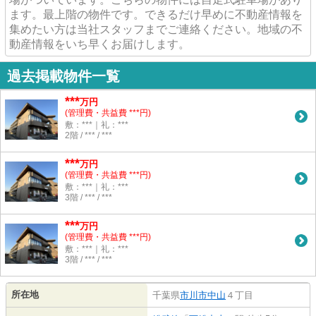
ます。最上階の物件です。できるだけ早めに不動産情報を
集めたい方は当社スタッフまでご連絡ください。地域の不
動産情報をいち早くお届けします。
過去掲載物件一覧
***
万円
(管理費・共益費 ***円)
敷：***｜礼：***
2階 / *** / ***
***
万円
(管理費・共益費 ***円)
敷：***｜礼：***
3階 / *** / ***
***
万円
(管理費・共益費 ***円)
敷：***｜礼：***
3階 / *** / ***
所在地
千葉県
市川市
中山
４丁目