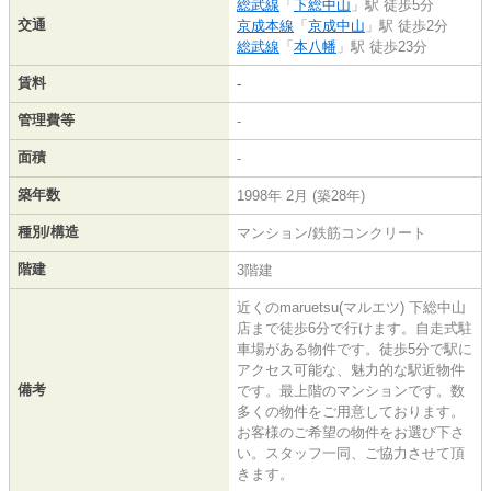
総武線
「
下総中山
」駅 徒歩5分
交通
京成本線
「
京成中山
」駅 徒歩2分
総武線
「
本八幡
」駅 徒歩23分
賃料
-
管理費等
-
面積
-
築年数
1998年 2月 (築28年)
種別/構造
マンション/鉄筋コンクリート
階建
3階建
近くのmaruetsu(マルエツ) 下総中山
店まで徒歩6分で行けます。自走式駐
車場がある物件です。徒歩5分で駅に
アクセス可能な、魅力的な駅近物件
備考
です。最上階のマンションです。数
多くの物件をご用意しております。
お客様のご希望の物件をお選び下さ
い。スタッフ一同、ご協力させて頂
きます。