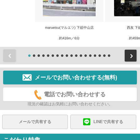
maruetsu(マルエツ) 下総中山店
西友 下
約416m／6分
約459
前
メールでお問い合わせする(無料)
電話でお問い合わせする
現況の確認はお気軽にお問い合わせください。
メールで共有する
LINEで共有する