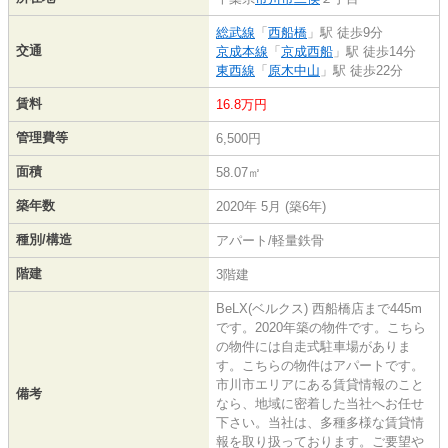
総武線
「
西船橋
」駅 徒歩9分
交通
京成本線
「
京成西船
」駅 徒歩14分
東西線
「
原木中山
」駅 徒歩22分
賃料
16.8万円
管理費等
6,500円
面積
58.07㎡
築年数
2020年 5月 (築6年)
種別/構造
アパート/軽量鉄骨
階建
3階建
BeLX(ベルクス) 西船橋店まで445m
です。2020年築の物件です。こちら
の物件には自走式駐車場がありま
す。こちらの物件はアパートです。
市川市エリアにある賃貸情報のこと
備考
なら、地域に密着した当社へお任せ
下さい。当社は、多種多様な賃貸情
報を取り扱っております。ご要望や